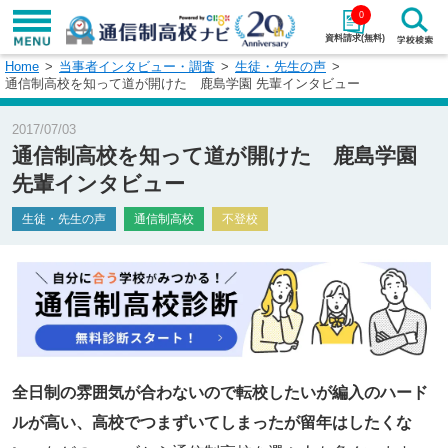
0
資料請求(無料)
Home
当事者インタビュー・調査
生徒・先生の声
学校名で探す
通信制高校を知って道が開けた 鹿島学園 先輩インタビュー
検索
2017/07/03
通信制高校を知って道が開けた 鹿島学園
エリアから探す
特徴から探す
先輩インタビュー
エリアを選択して探す
生徒・先生の声
通信制高校
不登校
関東
北海道・東北
東海
北陸・甲信越
近畿
中国
全日制の雰囲気が合わないので転校したいが編入のハード
四国
九州・沖縄
ルが高い、高校でつまずいてしまったが留年はしたくな