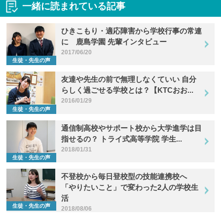
一緒に読まれている記事
ひきこもり・適応障害から学校行事の常連
に 鹿島学園 先輩インタビュー
2017/06/20
生徒・先生の声
友達や先生の前で無理しなくていい 自分
らしく過ごせる学校とは？【KTCおお...
2016/01/29
生徒・先生の声
通信制高校やサポート校から大学進学は目
指せるの？ トライ式高等学院 学生...
2018/01/31
生徒・先生の声
不登校から毎日登校型の技能連携校へ
「やりたいこと」で変わった2人の学校生
活
生徒・先生の声
2018/08/06