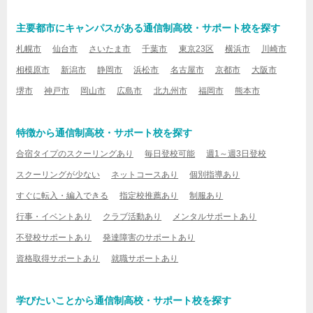
主要都市にキャンパスがある通信制高校・サポート校を探す
札幌市
仙台市
さいたま市
千葉市
東京23区
横浜市
川崎市
相模原市
新潟市
静岡市
浜松市
名古屋市
京都市
大阪市
堺市
神戸市
岡山市
広島市
北九州市
福岡市
熊本市
特徴から通信制高校・サポート校を探す
合宿タイプのスクーリングあり
毎日登校可能
週1～週3日登校
スクーリングが少ない
ネットコースあり
個別指導あり
すぐに転入・編入できる
指定校推薦あり
制服あり
行事・イベントあり
クラブ活動あり
メンタルサポートあり
不登校サポートあり
発達障害のサポートあり
資格取得サポートあり
就職サポートあり
学びたいことから通信制高校・サポート校を探す