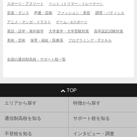
スポーツ・アスリート
ペット（トリマー・トレーナー）
音楽・ダンス
声優・芸能
ファッション・美容
調理・パティシエ
アニメ・マンガ・イラスト
ゲーム・eスポーツ
英語・語学・海外留学
大学進学・大学受験対策
高卒認定試験対策
美術・芸術
保育・福祉・医療系
プログラミング・ITスキル
全国の通信制高校・サポート校一覧
TOP
エリアから探す
特徴から探す
通信制高校を知る
サポート校を知る
不登校を知る
インタビュー・調査