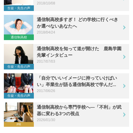
2018/10/08
生徒・先生の声
通信制高校多すぎ！ どの学校に行くべき
か選べないあなたへ
2018/04/24
通信制高校
通信制高校を知って道が開けた 鹿島学園
先輩インタビュー
2017/07/03
生徒・先生の声
「自分でいいイメージに持っていけばい
い」卒業生が語る通信制高校で学んだ...
2017/06/26
生徒・先生の声
通信制高校から専門学校へ―「不利」が武
器に変わる3つの視点
2026/01/30
PR