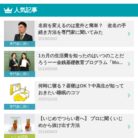
人気記事
名前を変えるのは意外と簡単？ 改名の手
続き方法を専門家に聞いてみた
2019/03/02
専門家に聞く
1カ月の生活費を知ったのはいつのことだ
ろうーー金銭基礎教育プログラム「Mo...
2018/05/08
専門家に聞く
何時に寝る？昼寝はOK？中高生が知って
おきたい睡眠のコツ
2025/12/16
専門家に聞く
【いじめでつらい君へ】 プロに聞くいじ
めから抜け出す方法
2019/09/03
いじめ問題