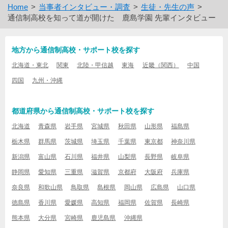
Home
当事者インタビュー・調査
生徒・先生の声
通信制高校を知って道が開けた 鹿島学園 先輩インタビュー
地方から通信制高校・サポート校を探す
北海道・東北
関東
北陸・甲信越
東海
近畿（関西）
中国
四国
九州・沖縄
都道府県から通信制高校・サポート校を探す
北海道
青森県
岩手県
宮城県
秋田県
山形県
福島県
栃木県
群馬県
茨城県
埼玉県
千葉県
東京都
神奈川県
新潟県
富山県
石川県
福井県
山梨県
長野県
岐阜県
静岡県
愛知県
三重県
滋賀県
京都府
大阪府
兵庫県
奈良県
和歌山県
鳥取県
島根県
岡山県
広島県
山口県
徳島県
香川県
愛媛県
高知県
福岡県
佐賀県
長崎県
熊本県
大分県
宮崎県
鹿児島県
沖縄県