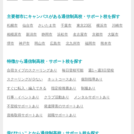
主要都市にキャンパスがある通信制高校・サポート校を探す
札幌市
仙台市
さいたま市
千葉市
東京23区
横浜市
川崎市
相模原市
新潟市
静岡市
浜松市
名古屋市
京都市
大阪市
堺市
神戸市
岡山市
広島市
北九州市
福岡市
熊本市
特徴から通信制高校・サポート校を探す
合宿タイプのスクーリングあり
毎日登校可能
週1～週3日登校
スクーリングが少ない
ネットコースあり
個別指導あり
すぐに転入・編入できる
指定校推薦あり
制服あり
行事・イベントあり
クラブ活動あり
メンタルサポートあり
不登校サポートあり
発達障害のサポートあり
資格取得サポートあり
就職サポートあり
学びたいことから通信制高校・サポート校を探す