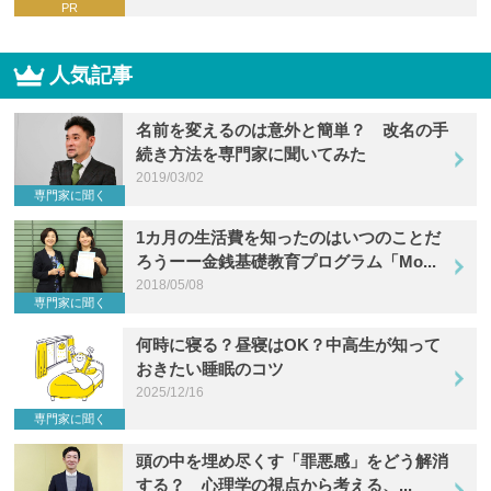
PR
人気記事
名前を変えるのは意外と簡単？ 改名の手
続き方法を専門家に聞いてみた
2019/03/02
専門家に聞く
1カ月の生活費を知ったのはいつのことだ
ろうーー金銭基礎教育プログラム「Mo...
2018/05/08
専門家に聞く
何時に寝る？昼寝はOK？中高生が知って
おきたい睡眠のコツ
2025/12/16
専門家に聞く
頭の中を埋め尽くす「罪悪感」をどう解消
する？ 心理学の視点から考える、...