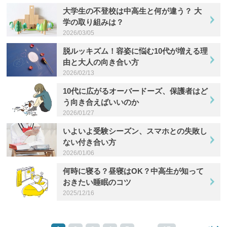
大学生の不登校は中高生と何が違う？ 大
閉じる
学の取り組みは？
2026/03/05
脱ルッキズム！容姿に悩む10代が増える理
由と大人の向き合い方
2026/02/13
10代に広がるオーバードーズ、保護者はど
う向き合えばいいのか
2026/01/27
いよいよ受験シーズン、スマホとの失敗し
ない付き合い方
2026/01/06
何時に寝る？昼寝はOK？中高生が知って
おきたい睡眠のコツ
2025/12/16