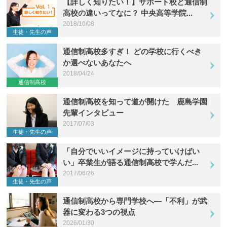
【詳しく知りたい！】サポート校と通信制
高校の違いってなに？ 中央高等学院...
2018/10/08
生徒・先生の声
通信制高校多すぎ！ どの学校に行くべき
か選べないあなたへ
2018/04/24
通信制高校
通信制高校を知って道が開けた 鹿島学園
先輩インタビュー
2017/07/03
生徒・先生の声
「自分でいいイメージに持っていけばい
い」卒業生が語る通信制高校で学んだ...
2017/06/26
生徒・先生の声
通信制高校から専門学校へ―「不利」が武
器に変わる3つの視点
2026/01/30