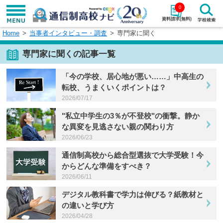
0
資料請求(無料)
Home
当事者インタビュー・調査
専門家に聞く
学校名で探す
専門家に聞くの記事一覧
検索
「今の学校、居心地が悪い……」中高生の
エリアから探す
転校、うまくいくポイントは？
特徴から探す
2026/07/17
エリアを選択して探す
"私立中学生の3％が不登校"の衝撃。静か
な異変を見逃さない親の関わり方
関東
北海道・東北
2026/06/23
東海
北陸・甲信越
通信制高校から総合型選抜で大学受験！今
からどんな準備をすべき？
近畿
中国
2026/06/11
デジタル教科書で学力は伸びる？紙教材と
四国
九州・沖縄
の違いと学び方
2026/04/28