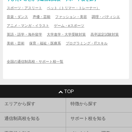
スポーツ・アスリート
ペット（トリマー・トレーナー）
音楽・ダンス
声優・芸能
ファッション・美容
調理・パティシエ
アニメ・マンガ・イラスト
ゲーム・eスポーツ
英語・語学・海外留学
大学進学・大学受験対策
高卒認定試験対策
美術・芸術
保育・福祉・医療系
プログラミング・ITスキル
全国の通信制高校・サポート校一覧
TOP
エリアから探す
特徴から探す
通信制高校を知る
サポート校を知る