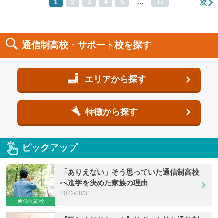
1
2
3
4
5
…
17
次
通信制高校・サポート校を探す
エリアから探す
特徴から探す
ピックアップ
「ありえない」そう思っていた通信制高校
へ進学を決めた家族の理由
2022/08/31
通信制高校