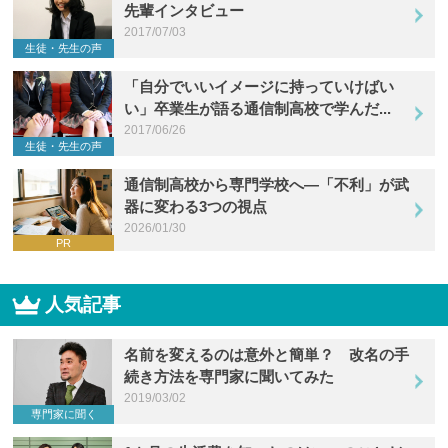
先輩インタビュー
2017/07/03
生徒・先生の声
「自分でいいイメージに持っていけばい
い」卒業生が語る通信制高校で学んだ...
2017/06/26
生徒・先生の声
通信制高校から専門学校へ―「不利」が武
器に変わる3つの視点
2026/01/30
PR
人気記事
名前を変えるのは意外と簡単？ 改名の手
続き方法を専門家に聞いてみた
2019/03/02
専門家に聞く