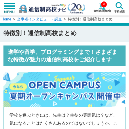
0
資料請求(無料)
Home
当事者インタビュー・調査
特徴別！通信制高校まとめ
学校名で探す
特徴別！通信制高校まとめ
検索
エリアから探す
特徴から探す
進学や留学、プログラミングまで！さまざま
な特徴が魅力の通信制高校をご紹介します
エリアを選択して探す
関東
北海道・東北
東海
北陸・甲信越
近畿
中国
学校を選ぶときには、先生は？生徒の雰囲気は？など、
四国
九州・沖縄
気になることはたくさんあるのではないでしょうか。こ