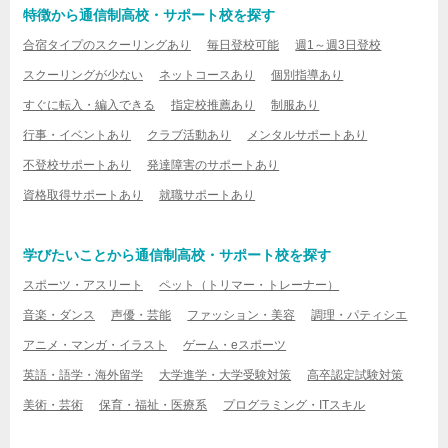
特徴から通信制高校・サポート校を探す
合宿タイプのスクーリングあり
毎日登校可能
週1～週3日登校
スクーリングが少ない
ネットコースあり
個別指導あり
すぐに転入・編入できる
指定校推薦あり
制服あり
行事・イベントあり
クラブ活動あり
メンタルサポートあり
不登校サポートあり
発達障害のサポートあり
資格取得サポートあり
就職サポートあり
学びたいことから通信制高校・サポート校を探す
スポーツ・アスリート
ペット（トリマー・トレーナー）
音楽・ダンス
声優・芸能
ファッション・美容
調理・パティシエ
アニメ・マンガ・イラスト
ゲーム・eスポーツ
英語・語学・海外留学
大学進学・大学受験対策
高卒認定試験対策
美術・芸術
保育・福祉・医療系
プログラミング・ITスキル