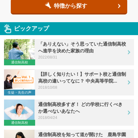
特徴から探す
ピックアップ
「ありえない」そう思っていた通信制高校
へ進学を決めた家族の理由
2022/08/31
通信制高校
【詳しく知りたい！】サポート校と通信制
高校の違いってなに？ 中央高等学院...
2018/10/08
生徒・先生の声
通信制高校多すぎ！ どの学校に行くべき
か選べないあなたへ
2018/04/24
通信制高校
通信制高校を知って道が開けた 鹿島学園