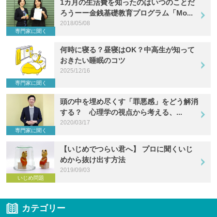
1カ月の生活費を知ったのはいつのことだ
ろうーー金銭基礎教育プログラム「Mo...
2018/05/08
専門家に聞く
何時に寝る？昼寝はOK？中高生が知って
おきたい睡眠のコツ
2025/12/16
専門家に聞く
頭の中を埋め尽くす「罪悪感」をどう解消
する？ 心理学の視点から考える、...
2020/03/17
専門家に聞く
【いじめでつらい君へ】 プロに聞くいじ
めから抜け出す方法
2019/09/03
いじめ問題
カテゴリー