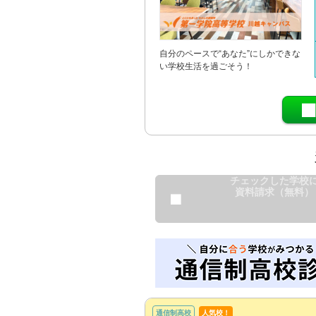
自分のペースで“あなた”にしかできな
い学校生活を過ごそう！
チェックした学校
資料請求（無料）
通信制高校
人気校！