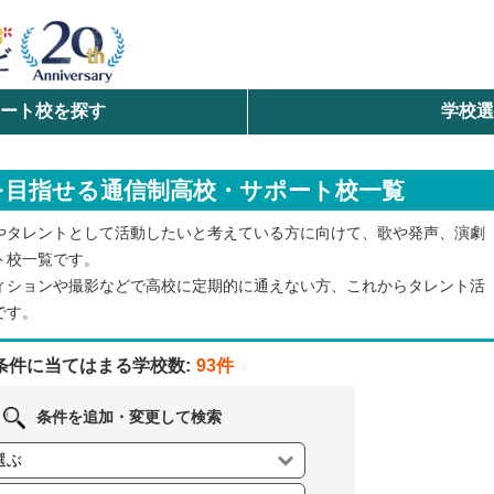
ート校を探す
学校
検索
を目指せる通信制高校・サポート校一覧
ら探す
やタレントとして活動したいと考えている方に向けて、歌や発声、演劇
エリアを選択して探す
ト校一覧です。
ィションや撮影などで高校に定期的に通えない方、これからタレント活
北海道・東北
です。
北陸・甲信越
条件に当てはまる学校数:
93件
中国
条件を追加・変更して検索
九州・沖縄