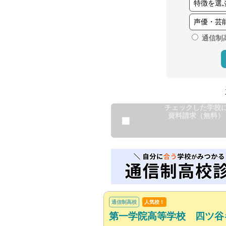
通信制
チェックした学校
資料請求（無料）
通信制高校
人気校！
第一学院高等学校 四ツ谷