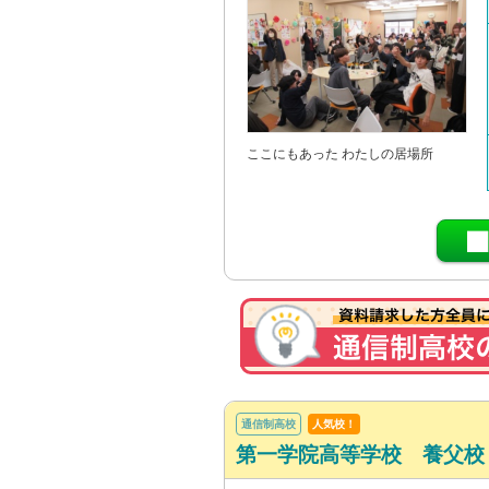
ここにもあった わたしの居場所
通信制高校
人気校！
第一学院高等学校 養父校