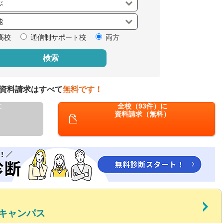
閉じる
高校
通信制サポート校
両方
検索
資料請求はすべて
無料です！
に
全校（93件）に
資料請求（無料）
キャンパス