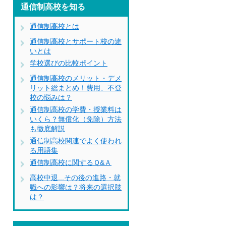
通信制高校を知る
通信制高校とは
通信制高校とサポート校の違
いとは
学校選びの比較ポイント
通信制高校のメリット・デメ
リット総まとめ！費用、不登
校の悩みは？
通信制高校の学費・授業料は
いくら？無償化（免除）方法
も徹底解説
通信制高校関連でよく使われ
る用語集
通信制高校に関するＱ&Ａ
高校中退...その後の進路・就
職への影響は？将来の選択肢
は？