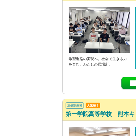
希望進路の実現へ。社会で生きる力
を育む、わたしの居場所。
通信制高校
人気校！
第一学院高等学校 熊本キ