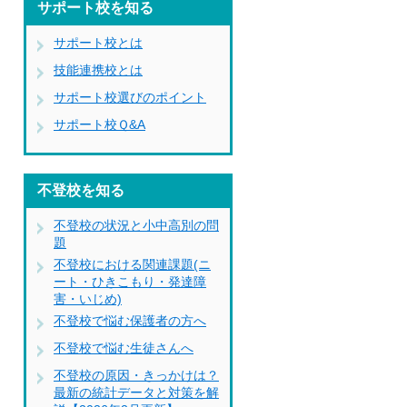
サポート校を知る
サポート校とは
技能連携校とは
サポート校選びのポイント
サポート校Ｑ&A
不登校を知る
不登校の状況と小中高別の問
題
不登校における関連課題(ニ
ート・ひきこもり・発達障
害・いじめ)
不登校で悩む保護者の方へ
不登校で悩む生徒さんへ
不登校の原因・きっかけは？
最新の統計データと対策を解