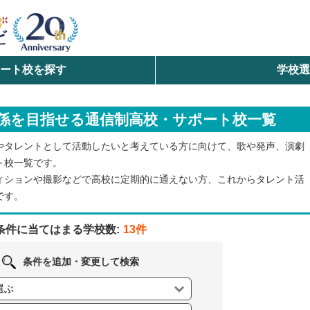
ート校を探す
学校
検索
係を目指せる通信制高校・サポート校一覧
ら探す
やタレントとして活動したいと考えている方に向けて、歌や発声、演劇
エリアを選択して探す
ト校一覧です。
ィションや撮影などで高校に定期的に通えない方、これからタレント活
北海道・東北
です。
北陸・甲信越
条件に当てはまる学校数:
13件
中国
条件を追加・変更して検索
九州・沖縄