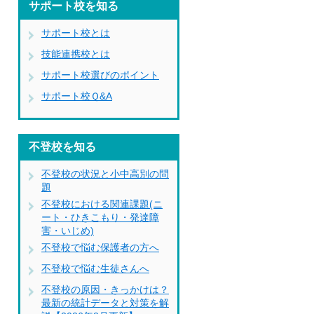
サポート校を知る
サポート校とは
技能連携校とは
サポート校選びのポイント
サポート校Ｑ&A
不登校を知る
不登校の状況と小中高別の問
題
不登校における関連課題(ニ
ート・ひきこもり・発達障
害・いじめ)
不登校で悩む保護者の方へ
不登校で悩む生徒さんへ
不登校の原因・きっかけは？
最新の統計データと対策を解