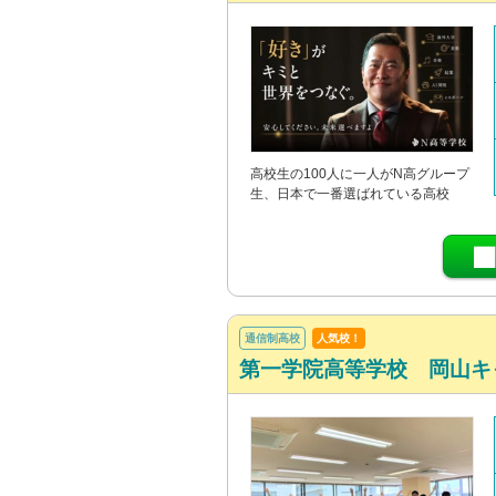
高校生の100人に一人がN高グループ
生、日本で一番選ばれている高校
通信制高校
人気校！
第一学院高等学校 岡山キ