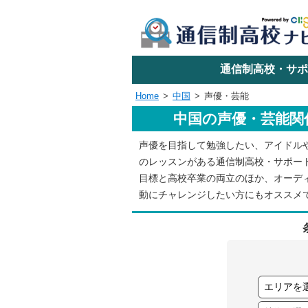
学校名で探す
通信制高校・サポ
Home
中国
声優・芸能
中国の声優・芸能関
エリアか
声優を目指して勉強したい、アイドル
のレッスンがある通信制高校・サポー
関東
目標と高校卒業の両立のほか、オーデ
動にチャレンジしたい方にもオススメ
東海
近畿
四国