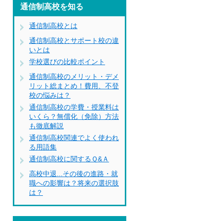
通信制高校を知る
通信制高校とは
通信制高校とサポート校の違
いとは
学校選びの比較ポイント
通信制高校のメリット・デメ
リット総まとめ！費用、不登
校の悩みは？
通信制高校の学費・授業料は
いくら？無償化（免除）方法
も徹底解説
通信制高校関連でよく使われ
る用語集
通信制高校に関するＱ&Ａ
高校中退...その後の進路・就
職への影響は？将来の選択肢
は？