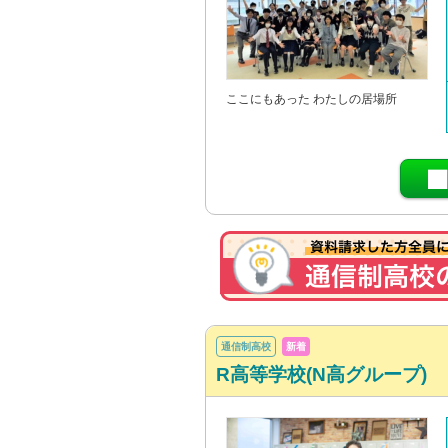
ここにもあった わたしの居場所
通信制高校
新着
R高等学校(N高グループ)