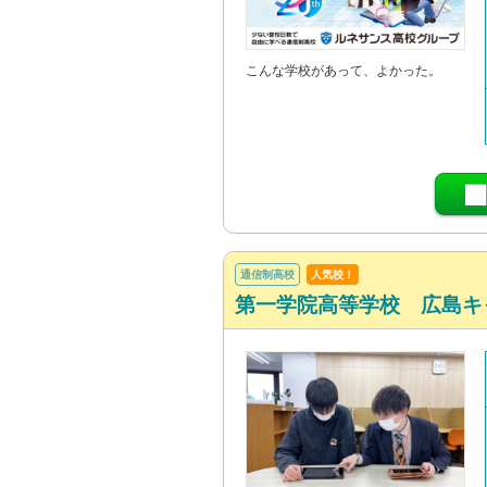
こんな学校があって、よかった。
通信制高校
人気校！
第一学院高等学校 広島キ