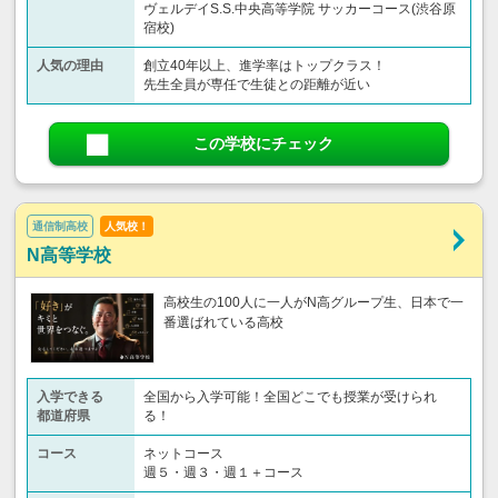
ヴェルデイS.S.中央高等学院 サッカーコース(渋谷原
宿校)
人気の理由
創立40年以上、進学率はトップクラス！
先生全員が専任で生徒との距離が近い
この学校にチェック
通信制高校
人気校！
N高等学校
高校生の100人に一人がN高グループ生、日本で一
番選ばれている高校
入学できる
全国から入学可能！全国どこでも授業が受けられ
都道府県
る！
コース
ネットコース
週５・週３・週１＋コース