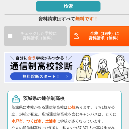
検索
閉じる
資料請求はすべて
無料です！
チェックした学校に
全校（19件）に
資料請求（無料）
資料請求（無料）
茨城県の通信制高校
茨城県に本校がある通信制高校は
15校
あります。うち1校が公
立、14校が私立。広域通信制高校を含むキャンパスは、とくに
水戸市、つくば市、土浦市
に学校が多くなっています。
公立の通信制高校には916人、私立では37,371人の高校生が在