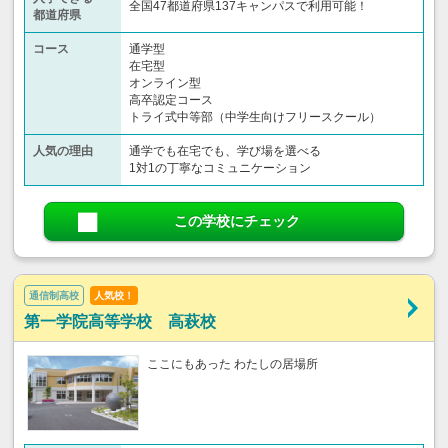
全国47都道府県137キャンパスで利用可能！
都道府県
コース
通学型
在宅型
オンライン型
高卒認定コース
トライ式中等部（中学生向けフリースクール）​
人気の理由
通学でも在宅でも、学び場を選べる
1対1の丁寧なコミュニケーション
この学校にチェック
通信制高校
人気校！
第一学院高等学校 高萩校
ここにもあった わたしの居場所