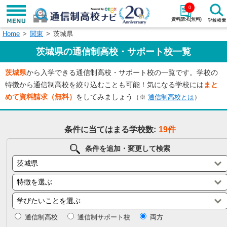
0
資料請求(無料)
Home
関東
茨城県
学校名で探す
茨城県の通信制高校・サポート校一覧
検索
茨城県
から入学できる通信制高校・サポート校の一覧です。学校の
特徴から通信制高校を絞り込むことも可能！気になる学校には
まと
エリアから探す
特徴から探す
めて資料請求（無料）
をしてみましょう
（※
通信制高校とは
）
エリアを選択して探す
条件に当てはまる学校数:
19件
関東
北海道・東北
条件を追加・変更して検索
東海
北陸・甲信越
近畿
中国
四国
九州・沖縄
通信制高校
通信制サポート校
両方