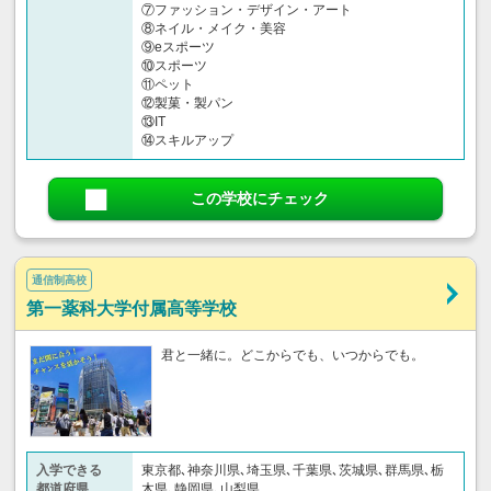
⑦ファッション・デザイン・アート
⑧ネイル・メイク・美容
⑨eスポーツ
⑩スポーツ
⑪ペット
⑫製菓・製パン
⑬IT
⑭スキルアップ
この学校にチェック
通信制高校
第一薬科大学付属高等学校
君と一緒に。どこからでも、いつからでも。
入学できる
東京都､神奈川県､埼玉県､千葉県､茨城県､群馬県､栃
都道府県
木県､静岡県､山梨県