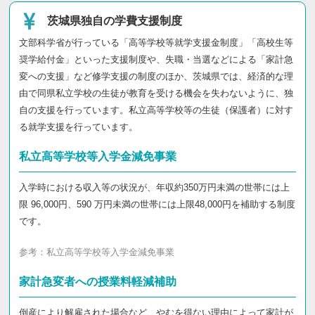
茨城県独自の学費支援制度
文部科学省が行っている「高等学校等就学支援金制度」「高校生等
奨学給付金」といった支援制度や、失職・当選などによる「家計急
変への支援」など修学支援の制度のほか、茨城県では、経済的な理
由で同県私立学校の生徒が教育を受ける機会を失わないように、独
自の支援を行っています。私立高等学校等の生徒（保護者）に対す
る就学支援を行っています。
私立高等学校等入学金減免事業
入学時における収入等の状況が、年収約350万円未満の世帯には上
限 96,000円、590 万円未満の世帯には上限48,000円を補助する制度
です。
参考：
私立高等学校等入学金減免事業
家計急変者への授業料軽減補助
倒産により解雇された場合など、やむを得ない理由によって家計が