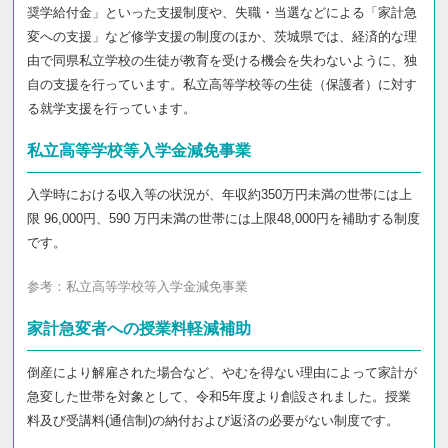
奨学給付金」といった支援制度や、失職・当選などによる「家計急
変への支援」など修学支援の制度のほか、茨城県では、経済的な理
由で同県私立学校の生徒が教育を受ける機会を失わないように、独
自の支援を行っています。私立高等学校等の生徒（保護者）に対す
る就学支援を行っています。
私立高等学校等入学金減免事業
入学時における収入等の状況が、年収約350万円未満の世帯には上
限 96,000円、590 万円未満の世帯には上限48,000円を補助する制度
です。
参考：
私立高等学校等入学金減免事業
家計急変者への授業料軽減補助
倒産により解雇された場合など、やむを得ない理由によって家計が
急変した世帯を対象として、令和5年度より創設されました。授業
料及び受講料(通信制)の納付および返済の必要がない制度です。