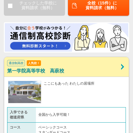
チェックした学校に
全校（15件）に
資料請求（無料）
資料請求（無料）
通信制高校
人気校！
第一学院高等学校 高萩校
ここにもあった わたしの居場所
入学できる
全国から入学可能！
都道府県
コース
ベーシックコース
スタンダードコース