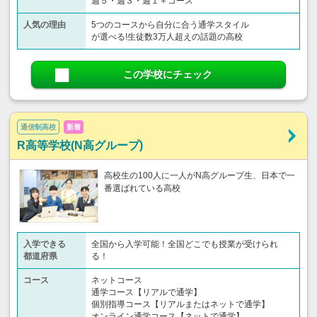
週５・週３・週１＋コース
人気の理由
5つのコースから自分に合う通学スタイル
が選べる!生徒数3万人超えの話題の高校
この学校にチェック
通信制高校
新着
R高等学校(N高グループ)
高校生の100人に一人がN高グループ生、日本で一
番選ばれている高校
入学できる
全国から入学可能！全国どこでも授業が受けられ
都道府県
る！
コース
ネットコース
通学コース【リアルで通学】
個別指導コース【リアルまたはネットで通学】
オンライン通学コース【ネットで通学】