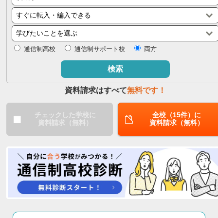
閉じる
通信制高校
通信制サポート校
両方
検索
資料請求はすべて
無料です！
チェックした学校に
全校（15件）に
資料請求（無料）
資料請求（無料）