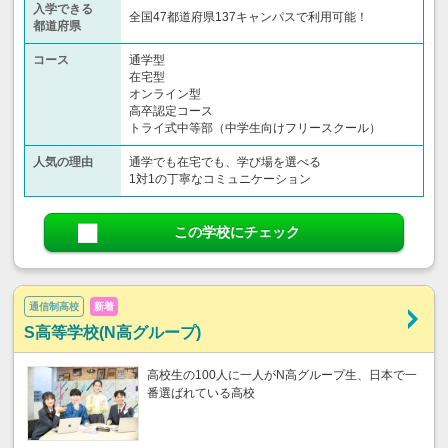
入学できる
全国47都道府県137キャンパスで利用可能！
都道府県
コース
通学型
在宅型
オンライン型
高卒認定コース
トライ式中等部（中学生向けフリースクール）​
人気の理由
通学でも在宅でも、学び場を選べる
1対1の丁寧なコミュニケーション
この学校にチェック
通信制高校
新着
S高等学校(N高グループ)
高校生の100人に一人がN高グループ生、日本で一
番選ばれている高校