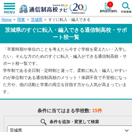
0
資料請求(無料)
Home
関東
茨城県
すぐに転入・編入できる
学校名で探す
茨城県のすぐに転入・編入できる通信制高校・サポ
検索
ート校一覧
「卒業時期や単位のことを考えたら今すぐ学校を変えたい・入学し
エリアから探す
特徴から探す
たい」そんな方のためのすぐに転入・編入ができる通信制高校・サ
ポート校一覧です。
エリアを選択して探す
学年制である全日制・定時制と違って、柔軟に転入・編入しやすい
関東
北海道・東北
のが単位制である通信制高校のメリット！体調不良で不登校になっ
た方や、他の活動と学業の両立を目指す方から人気が高まっていま
東海
北陸・甲信越
す。
近畿
中国
条件に当てはまる学校数:
15件
四国
九州・沖縄
条件を追加・変更して検索