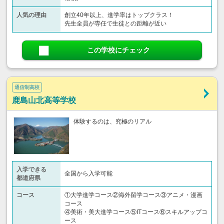
人気の理由
創立40年以上、進学率はトップクラス！
先生全員が専任で生徒との距離が近い
この学校にチェック
通信制高校
鹿島山北高等学校
体験するのは、究極のリアル
入学できる
全国から入学可能
都道府県
コース
①大学進学コース②海外留学コース③アニメ・漫画
コース
④美術・美大進学コース⑤ITコース⑥スキルアップコ
ース