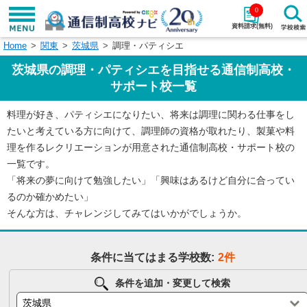
0
資料請求(無料)
Home
関東
茨城県
調理・パティシエ
学校名で探す
茨城県の調理・パティシエを目指せる通信制高校・
検索
サポート校一覧
料理が好き、パティシエになりたい、将来は調理に関わる仕事をし
エリアから探す
特徴から探す
たいと考えている方に向けて、調理師の資格が取れたり、製菓や料
理を作るレクリエーションが用意された通信制高校・サポート校の
エリアを選択して探す
一覧です。
関東
北海道・東北
「将来の夢に向けて勉強したい」「興味はあるけど自分に合ってい
るのか確かめたい」
東海
北陸・甲信越
そんな方は、チャレンジしてみてはいかがでしょうか。
近畿
中国
条件に当てはまる学校数:
2件
四国
九州・沖縄
条件を追加・変更して検索