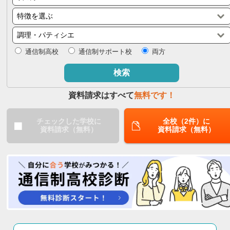
閉じる
通信制高校
通信制サポート校
両方
検索
資料請求はすべて
無料です！
チェックした学校に
全校（2件）に
資料請求（無料）
資料請求（無料）