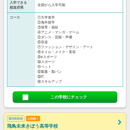
入学できる
全国から入学可能
都道府県
コース
①大学進学
②海外留学
③保育・福祉
④アニメ・マンガ・ゲーム
⑤ダンス・芸能・声優
⑥音楽
⑦ファッション・デザイン・アート
⑧ネイル・メイク・美容
⑨eスポーツ
⑩スポーツ
⑪ペット
⑫製菓・製パン
⑬IT
⑭スキルアップ
この学校にチェック
通信制高校
人気校！
飛鳥未来きぼう高等学校