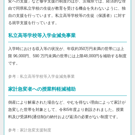
変への支援」など修学支援の制度のほか、茨城県では、経済的な理
由で同県私立学校の生徒が教育を受ける機会を失わないように、独
自の支援を行っています。私立高等学校等の生徒（保護者）に対す
る就学支援を行っています。
私立高等学校等入学金減免事業
入学時における収入等の状況が、年収約350万円未満の世帯には上
限 96,000円、590 万円未満の世帯には上限48,000円を補助する制度
です。
参考：
私立高等学校等入学金減免事業
家計急変者への授業料軽減補助
倒産により解雇された場合など、やむを得ない理由によって家計が
急変した世帯を対象として、令和5年度より創設されました。授業
料及び受講料(通信制)の納付および返済の必要がない制度です。
参考：
家計急変支援制度