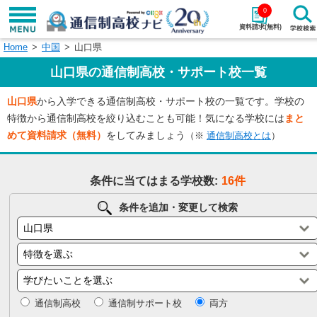
0
資料請求(無料)
Home
中国
山口県
学校名で探す
山口県の通信制高校・サポート校一覧
検索
山口県
から入学できる通信制高校・サポート校の一覧です。学校の
特徴から通信制高校を絞り込むことも可能！気になる学校には
まと
エリアから探す
特徴から探す
めて資料請求（無料）
をしてみましょう
（※
通信制高校とは
）
エリアを選択して探す
条件に当てはまる学校数:
16件
関東
北海道・東北
条件を追加・変更して検索
東海
北陸・甲信越
近畿
中国
四国
九州・沖縄
通信制高校
通信制サポート校
両方