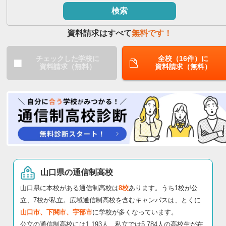
検索
閉じる
資料請求はすべて
無料です！
チェックした学校に
全校（16件）に
資料請求（無料）
資料請求（無料）
山口県の通信制高校
山口県に本校がある通信制高校は
8校
あります。うち1校が公
立、7校が私立。広域通信制高校を含むキャンパスは、とくに
山口市、下関市、宇部市
に学校が多くなっています。
公立の通信制高校には1,193人、私立では5,784人の高校生が在