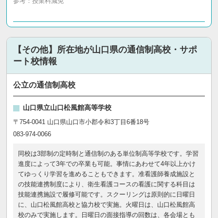
参考：
授業料減免
【その他】所在地が山口県の通信制高校・サポ
ート校情報
公立の通信制高校
山口県立山口松風館高等学校
〒754-0041 山口県山口市小郡令和3丁目6番18号
083-974-0066
同校は3部制の定時制と通信制のある単位制高等学校です。学習
進度によって3年での卒業も可能。事情にあわせて4年以上かけ
てゆっくり学習を進めることもできます。准看護師養成施設と
の技能連携制度により、衛生看護コースの看護に関する科目は
技能連携施設で履修可能です。スクーリングは原則的に日曜日
に、山口松風館高校と協力校で実施。火曜日は、山口松風館高
校のみで実施します。日曜日の面接指導の回数は、各会場とも