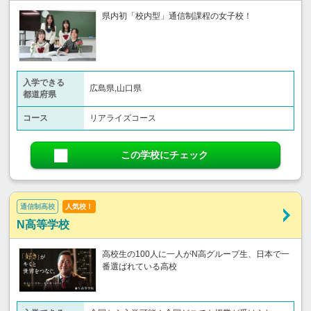
県内初「校内型」通信制課程の女子校！
入学できる
広島県,山口県
都道府県
コース
リアライズコース
この学校にチェック
通信制高校
人気校！
N高等学校
高校生の100人に一人がN高グループ生、日本で一
番選ばれている高校