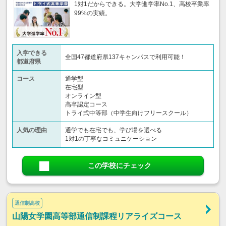
1対1だからできる。大学進学率No.1、高校卒業率
99%の実績。
入学できる
全国47都道府県137キャンパスで利用可能！
都道府県
コース
通学型
在宅型
オンライン型
高卒認定コース
トライ式中等部（中学生向けフリースクール）​
人気の理由
通学でも在宅でも、学び場を選べる
1対1の丁寧なコミュニケーション
この学校にチェック
通信制高校
山陽女学園高等部通信制課程リアライズコース