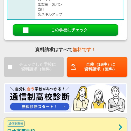
⑫製菓・製パン
⑬IT
⑭スキルアップ
この学校にチェック
資料請求はすべて
無料です！
チェックした学校に
全校（16件）に
資料請求（無料）
資料請求（無料）
通信制高校