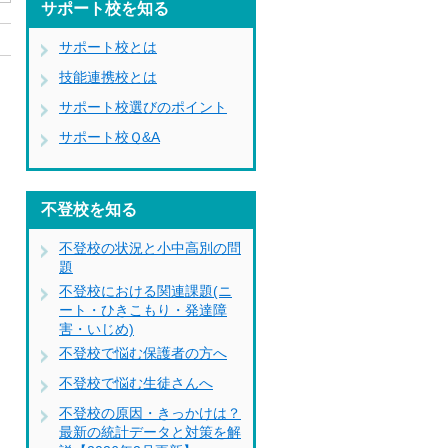
サポート校を知る
サポート校とは
技能連携校とは
サポート校選びのポイント
サポート校Ｑ&A
不登校を知る
不登校の状況と小中高別の問
題
不登校における関連課題(ニ
ート・ひきこもり・発達障
害・いじめ)
不登校で悩む保護者の方へ
不登校で悩む生徒さんへ
不登校の原因・きっかけは？
最新の統計データと対策を解