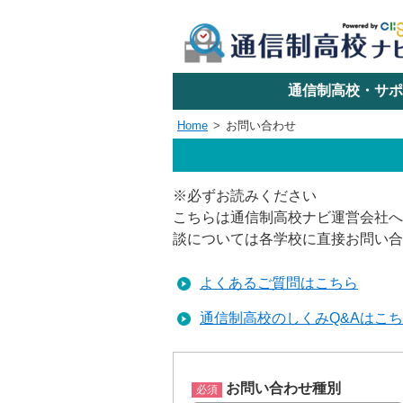
学校名で探す
通信制高校・サポ
Home
お問い合わせ
エリアか
※必ずお読みください
こちらは通信制高校ナビ運営会社へ
関東
談については各学校に直接お問い合
東海
よくあるご質問はこちら
通信制高校のしくみQ&Aはこ
近畿
四国
お問い合わせ種別