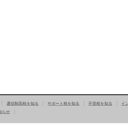
通信制高校を知る
サポート校を知る
不登校を知る
イ
知らせ