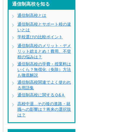
通信制高校を知る
通信制高校とは
通信制高校とサポート校の違
いとは
学校選びの比較ポイント
通信制高校のメリット・デメ
リット総まとめ！費用、不登
校の悩みは？
通信制高校の学費・授業料は
いくら？無償化（免除）方法
も徹底解説
通信制高校関連でよく使われ
る用語集
通信制高校に関するＱ&Ａ
高校中退...その後の進路・就
職への影響は？将来の選択肢
は？