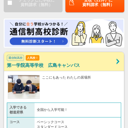
チェックした学校に
全校（11件）に
資料請求（無料）
資料請求（無料）
通信制高校
人気校！
第一学院高等学校 広島キャンパス
ここにもあった わたしの居場所
入学できる
全国から入学可能！
都道府県
コース
ベーシックコース
スタンダードコース