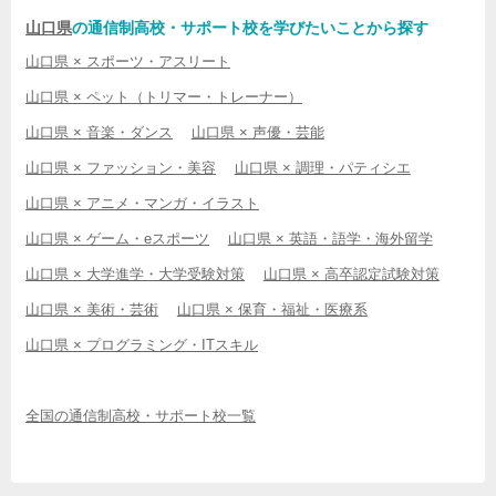
山口県
の通信制高校・サポート校を学びたいことから探す
山口県 × スポーツ・アスリート
山口県 × ペット（トリマー・トレーナー）
山口県 × 音楽・ダンス
山口県 × 声優・芸能
山口県 × ファッション・美容
山口県 × 調理・パティシエ
山口県 × アニメ・マンガ・イラスト
山口県 × ゲーム・eスポーツ
山口県 × 英語・語学・海外留学
山口県 × 大学進学・大学受験対策
山口県 × 高卒認定試験対策
山口県 × 美術・芸術
山口県 × 保育・福祉・医療系
山口県 × プログラミング・ITスキル
全国の通信制高校・サポート校一覧