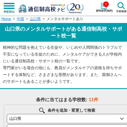
0
資料請求(無料)
Home
中国
山口県
メンタルサポートあり
学校名で探す
山口県のメンタルサポートがある通信制高校・サポ
検索
ート校一覧
精神的な問題を抱えている生徒や、いじめや人間関係のトラブルで
エリアから探す
特徴から探す
不安になっている生徒のために、メンタルケアができる人が学校内
にいる通信制高校・サポート校の一覧です。
エリアを選択して探す
専門家がいる場合の他にも、教員がメンタルケアの資格を持ちサポ
関東
北海道・東北
ートする体制など、さまざまな形態があります。また、親御さんへ
のサポートもあることが多いようです。
東海
北陸・甲信越
条件に当てはまる学校数:
11件
近畿
中国
条件を追加・変更して検索
四国
九州・沖縄