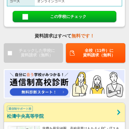
コース
オンラインコース
この学校にチェック
資料請求はすべて
無料です！
チェックした学校に
全校（11件）に
資料請求（無料）
資料請求（無料）
通信制サポート校
松濤中央高等学院
学費を最安値圏、高校卒業はもちろんPC・ITスキ