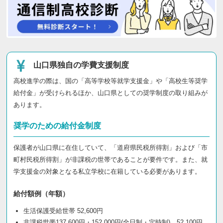
山口県独自の学費支援制度
高校進学の際は、国の「高等学校等就学支援金」や「高校生等奨学
給付金」が受けられるほか、山口県としての奨学制度の取り組みが
あります。
奨学のための給付金制度
保護者が山口県に在住していて、「道府県民税所得割」および「市
町村民税所得割」が非課税の世帯であることが要件です。また、就
学支援金の対象となる私立学校に在籍している必要があります。
給付額例（年額）
生活保護受給世帯 52,600円
非課税世帯137,600円・152,000円(全日制・定時制)、52,100円