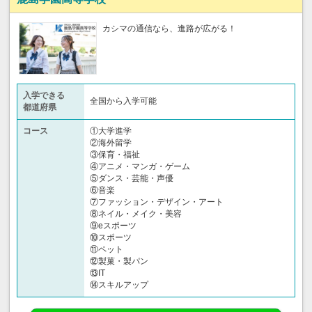
カシマの通信なら、進路が広がる！
入学できる
全国から入学可能
都道府県
コース
①大学進学
②海外留学
③保育・福祉
④アニメ・マンガ・ゲーム
⑤ダンス・芸能・声優
⑥音楽
⑦ファッション・デザイン・アート
⑧ネイル・メイク・美容
⑨eスポーツ
⑩スポーツ
⑪ペット
⑫製菓・製パン
⑬IT
⑭スキルアップ