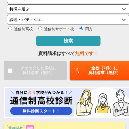
閉じる
通信制高校
通信制サポート校
両方
検索
資料請求はすべて
無料です！
チェックした学校に
全校（7件）に
資料請求（無料）
資料請求（無料）
通信制高校
新着