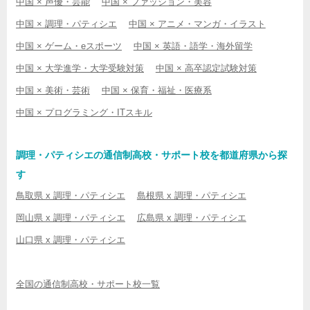
中国 × 声優・芸能
中国 × ファッション・美容
中国 × 調理・パティシエ
中国 × アニメ・マンガ・イラスト
中国 × ゲーム・eスポーツ
中国 × 英語・語学・海外留学
中国 × 大学進学・大学受験対策
中国 × 高卒認定試験対策
中国 × 美術・芸術
中国 × 保育・福祉・医療系
中国 × プログラミング・ITスキル
調理・パティシエの通信制高校・サポート校を都道府県から探
す
鳥取県 x 調理・パティシエ
島根県 x 調理・パティシエ
岡山県 x 調理・パティシエ
広島県 x 調理・パティシエ
山口県 x 調理・パティシエ
全国の通信制高校・サポート校一覧