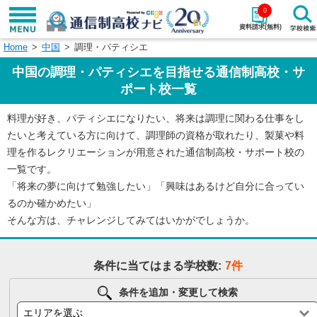
0
資料請求(無料)
Home
中国
調理・パティシエ
学校名で探す
中国の調理・パティシエを目指せる通信制高校・サ
検索
ポート校一覧
料理が好き、パティシエになりたい、将来は調理に関わる仕事をし
エリアから探す
特徴から探す
たいと考えている方に向けて、調理師の資格が取れたり、製菓や料
理を作るレクリエーションが用意された通信制高校・サポート校の
エリアを選択して探す
一覧です。
関東
北海道・東北
「将来の夢に向けて勉強したい」「興味はあるけど自分に合ってい
るのか確かめたい」
東海
北陸・甲信越
そんな方は、チャレンジしてみてはいかがでしょうか。
近畿
中国
条件に当てはまる学校数:
7件
四国
九州・沖縄
条件を追加・変更して検索