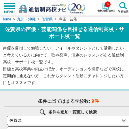
0
資料請求(無料)
Home
九州・沖縄
佐賀県
声優・芸能
学校名で探す
佐賀県の声優・芸能関係を目指せる通信制高校・サ
検索
ポート校一覧
声優を目指して勉強したい、アイドルやタレントとして活動したい
エリアから探す
特徴から探す
と考えている方に向けて、歌や発声、演劇のレッスンがある通信制
高校・サポート校一覧です。
エリアを選択して探す
目標と高校卒業の両立のほか、オーディションや撮影などで高校に
関東
北海道・東北
定期的に通えない方、これからタレント活動にチャレンジしたい方
にもオススメです。
東海
北陸・甲信越
条件に当てはまる学校数:
9件
近畿
中国
条件を追加・変更して検索
四国
九州・沖縄