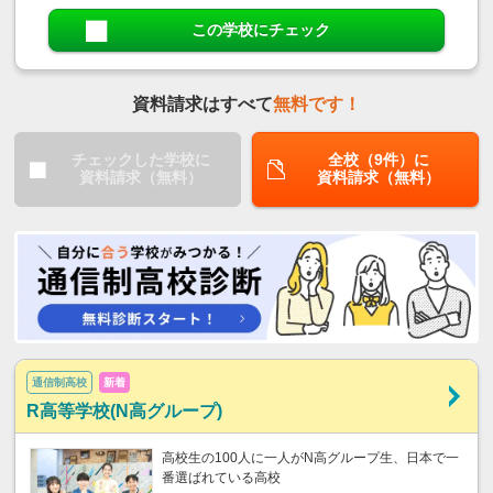
この学校にチェック
資料請求はすべて
無料です！
チェックした学校に
全校（9件）に
資料請求（無料）
資料請求（無料）
通信制高校
新着
R高等学校(N高グループ)
高校生の100人に一人がN高グループ生、日本で一
番選ばれている高校