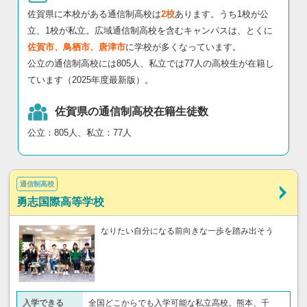
佐賀県に本校がある通信制高校は
2校
あります。うち1校が公
立、1校が私立。広域通信制高校を含むキャンパスは、とくに
佐賀市、鳥栖市、唐津市
に学校が多くなっています。
公立の通信制高校には805人、私立では77人の高校生が在籍し
ています（2025年度最新版）。
佐賀県の通信制高校在籍生徒数
公立：805人、私立：77人
通信制高校
勇志国際高等学校
なりたい自分になる前向きな一歩を踏み出そう
入学できる
全国どこからでも入学可能な私立高校。熊本、千