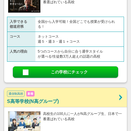
番選ばれている高校
入学できる
全国から入学可能！全国どこでも授業が受けられ
都道府県
る！
コース
ネットコース
週５・週３・週１＋コース
人気の理由
5つのコースから自分に合う通学スタイル
が選べる!生徒数3万人超えの話題の高校
この学校にチェック
通信制高校
新着
S高等学校(N高グループ)
高校生の100人に一人がN高グループ生、日本で一
番選ばれている高校