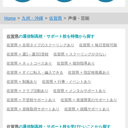
Home
九州・沖縄
佐賀県
声優・芸能
佐賀県
の通信制高校・サポート校を特徴から探す
佐賀県 × 合宿タイプのスクーリングあり
佐賀県 × 毎日登校可能
佐賀県 × 週1～週3日登校
佐賀県 × スクーリングが少ない
佐賀県 × ネットコースあり
佐賀県 × 個別指導あり
佐賀県 × すぐに転入・編入できる
佐賀県 × 指定校推薦あり
佐賀県 × 制服あり
佐賀県 × 行事・イベントあり
佐賀県 × クラブ活動あり
佐賀県 × メンタルサポートあり
佐賀県 × 不登校サポートあり
佐賀県 × 発達障害のサポートあり
佐賀県 × 資格取得サポートあり
佐賀県 × 就職サポートあり
佐賀県
の通信制高校・サポート校を学びたいことから探す