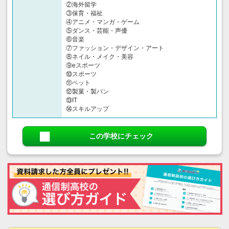
②海外留学
③保育・福祉
④アニメ・マンガ・ゲーム
⑤ダンス・芸能・声優
⑥音楽
⑦ファッション・デザイン・アート
⑧ネイル・メイク・美容
⑨eスポーツ
⑩スポーツ
⑪ペット
⑫製菓・製パン
⑬IT
⑭スキルアップ
この学校にチェック