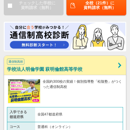
チェックした学校に
全校（21件）に
資料請求（無料）
資料請求（無料）
通信制高校
学校法人明倫学園 萩明倫館高等学校
全国約300校の実績！個別指導塾「松陰塾」がつく
った通信制高校
入学できる
全国47都道府県
都道府県
コース
普通科（オンライン）