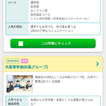
コース
通学型
在宅型
オンライン型
高卒認定コース
トライ式中等部（中学生向けフリースクール）​
人気の理由
通学でも在宅でも、学び場を選べる
1対1の丁寧なコミュニケーション
この学校にチェック
通信制高校
新着
R高等学校(N高グループ)
高校生の100人に一人がN高グループ生、日本で一
番選ばれている高校
入学できる
全国から入学可能！全国どこでも授業が受けられ
都道府県
る！