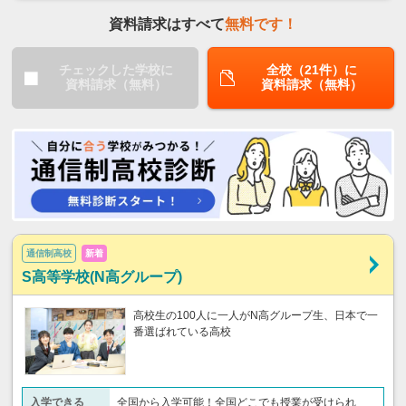
資料請求はすべて
無料です！
チェックした学校に
全校（21件）に
資料請求（無料）
資料請求（無料）
通信制高校
新着
S高等学校(N高グループ)
高校生の100人に一人がN高グループ生、日本で一
番選ばれている高校
入学できる
全国から入学可能！全国どこでも授業が受けられ