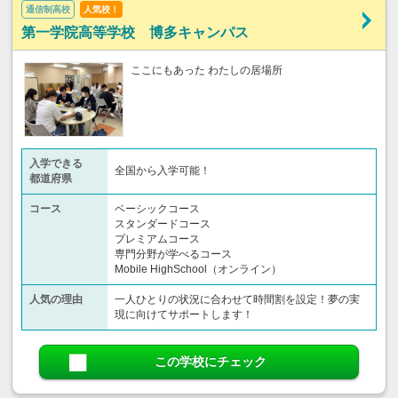
通信制高校
人気校！
第一学院高等学校 博多キャンパス
ここにもあった わたしの居場所
入学できる
全国から入学可能！
都道府県
コース
ベーシックコース
スタンダードコース
プレミアムコース
専門分野が学べるコース
Mobile HighSchool（オンライン）
人気の理由
一人ひとりの状況に合わせて時間割を設定！夢の実
現に向けてサポートします！
この学校にチェック