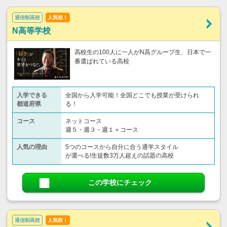
通信制高校
人気校！
N高等学校
高校生の100人に一人がN高グループ生、日本で一
番選ばれている高校
入学できる
全国から入学可能！全国どこでも授業が受けられ
都道府県
る！
コース
ネットコース
週５・週３・週１＋コース
人気の理由
5つのコースから自分に合う通学スタイル
が選べる!生徒数3万人超えの話題の高校
この学校にチェック
通信制高校
人気校！