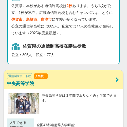
佐賀県に本校がある通信制高校は
2校
あります。うち1校が公
立、1校が私立。広域通信制高校を含むキャンパスは、とくに
佐賀市、鳥栖市、唐津市
に学校が多くなっています。
公立の通信制高校には805人、私立では77人の高校生が在籍し
ています（2025年度最新版）。
佐賀県の通信制高校在籍生徒数
公立：805人、私立：77人
通信制サポート校
人気校！
中央高等学院
中央高等学院は３年間でムリなく必ず卒業できま
す。
入学できる
全国47都道府県入学可能