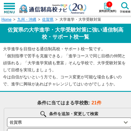
0
資料請求(無料)
Home
九州・沖縄
佐賀県
大学進学・大学受験対策
学校名で探す
佐賀県の大学進学・大学受験対策に強い通信制高
検索
校・サポート校一覧
大学進学を目指せる通信制高校・サポート校一覧です。
エリアから探す
特徴から探す
「個別指導で苦手を克服できる」「進学コースで同じ目標の仲間と
頑張れる」「大学進学実績も豊富」そんな学校で、大学受験対策を
エリアを選択して探す
して目標を実現しましょう。
関東
北海道・東北
今は自信がないという方でも、コース変更が可能な場合も多いの
で、進学に興味があればチャレンジしてはいかがでしょうか。
東海
北陸・甲信越
条件に当てはまる学校数:
21件
近畿
中国
条件を追加・変更して検索
四国
九州・沖縄