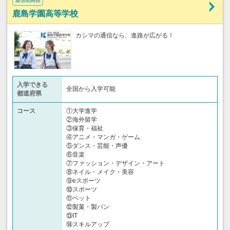
通信制高校
鹿島学園高等学校
カシマの通信なら、進路が広がる！
入学できる
全国から入学可能
都道府県
コース
①大学進学
②海外留学
③保育・福祉
④アニメ・マンガ・ゲーム
⑤ダンス・芸能・声優
⑥音楽
⑦ファッション・デザイン・アート
⑧ネイル・メイク・美容
⑨eスポーツ
⑩スポーツ
⑪ペット
⑫製菓・製パン
⑬IT
⑭スキルアップ