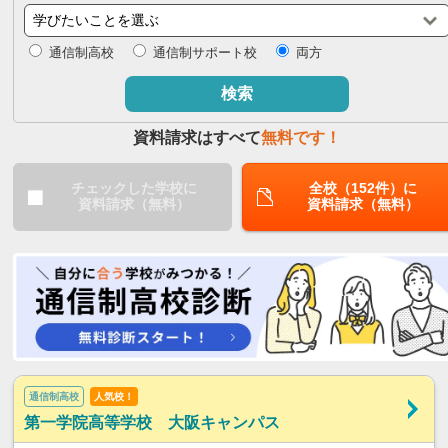
閉じる
通信制高校
通信制サポート校
両方
検索
資料請求はすべて
無料です！
チェックした学校に
全校（152件）に
資料請求（無料）
資料請求（無料）
通信制高校
人気校！
第一学院高等学校 大阪キャンパス