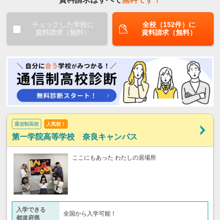
チェックした学校に
全校（152件）に
資料請求（無料）
資料請求（無料）
通信制高校
人気校！
第一学院高等学校 奈良キャンパス
ここにもあった わたしの居場所
入学できる
全国から入学可能！
都道府県