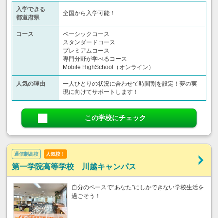
入学できる
全国から入学可能！
都道府県
コース
ベーシックコース
スタンダードコース
プレミアムコース
専門分野が学べるコース
Mobile HighSchool（オンライン）
人気の理由
一人ひとりの状況に合わせて時間割を設定！夢の実
現に向けてサポートします！
この学校にチェック
通信制高校
人気校！
第一学院高等学校 川越キャンパス
自分のペースで“あなた”にしかできない学校生活を
過ごそう！