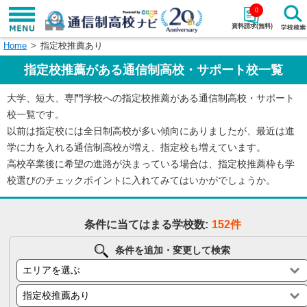
0
資料請求(無料)
Home
指定校推薦あり
学校名で探す
指定校推薦がある通信制高校・サポート校一覧
検索
大学、短大、専門学校への指定校推薦がある通信制高校・サポート
校一覧です。
エリアから探す
特徴から探す
以前は指定校には全日制高校が多い傾向にありましたが、最近は進
学に力を入れる通信制高校が増え、指定校も増えています。
エリアを選択して探す
高校卒業後に希望の進路が決まっている場合は、指定校推薦枠も学
関東
北海道・東北
校選びのチェックポイントに入れてみてはいかがでしょうか。
東海
北陸・甲信越
条件に当てはまる学校数:
152件
近畿
中国
条件を追加・変更して検索
四国
九州・沖縄