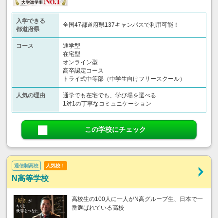
入学できる
全国47都道府県137キャンパスで利用可能！
都道府県
コース
通学型
在宅型
オンライン型
高卒認定コース
トライ式中等部（中学生向けフリースクール）​
人気の理由
通学でも在宅でも、学び場を選べる
1対1の丁寧なコミュニケーション
この学校にチェック
通信制高校
人気校！
N高等学校
高校生の100人に一人がN高グループ生、日本で一
番選ばれている高校