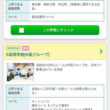
入学できる
東京都、神奈川県、埼玉県 （用賀校に通学できる生
都道府県
徒）
コース
週2回通学コース
この学校にチェック
通信制高校
新着
S高等学校(N高グループ)
高校生の100人に一人がN高グループ生、日本で一
番選ばれている高校
入学できる
全国から入学可能！全国どこでも授業が受けられ
都道府県
る！
コース
ネットコース
通学コース【リアルで通学】
個別指導コース【リアルまたはネットで通学】