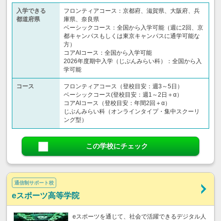
入学できる
フロンティアコース：京都府、滋賀県、大阪府、兵
都道府県
庫県、奈良県
ベーシックコース：全国から入学可能（週に2回、京
都キャンパスもしくは東京キャンパスに通学可能な
方）
コアAIコース：全国から入学可能
2026年度期中入学（じぶんみらい科）：全国から入
学可能
コース
フロンティアコース（登校目安：週3～5日）
ベーシックコース(登校目安：週1～2日＋α）
コアAIコース（登校目安：年間2回＋α）
じぶんみらい科（オンラインタイプ・集中スクーリ
ング型）
この学校にチェック
通信制サポート校
eスポーツ高等学院
eスポーツを通じて、社会で活躍できるデジタル人