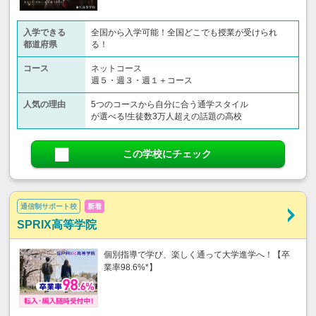
入学できる
全国から入学可能！全国どこでも授業が受けられ
都道府県
る！
コース
ネットコース
週５・週３・週１＋コース
人気の理由
5つのコースから自分に合う通学スタイル
が選べる!生徒数3万人超えの話題の高校
この学校にチェック
通信制サポート校
新着
SPRIX高等学院
個別指導で学び、楽しく通って大学進学へ！【卒
業率98.6%*】