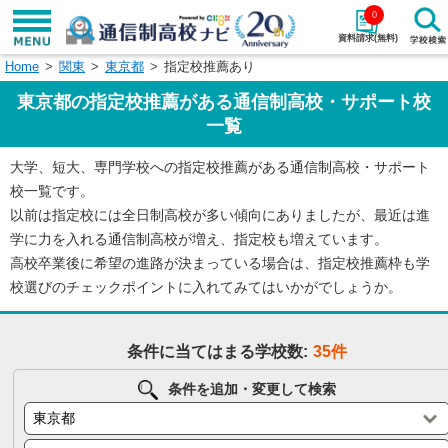
0
資料請求(無料)
Home
関東
東京都
指定校推薦あり
学校名で探す
東京都の指定校推薦がある通信制高校・サポート校
検索
一覧
大学、短大、専門学校への指定校推薦がある通信制高校・サポート
エリアから探す
特徴から探す
校一覧です。
以前は指定校には全日制高校が多い傾向にありましたが、最近は進
エリアを選択して探す
学に力を入れる通信制高校が増え、指定校も増えています。
関東
北海道・東北
高校卒業後に希望の進路が決まっている場合は、指定校推薦枠も学
校選びのチェックポイントに入れてみてはいかがでしょうか。
東海
北陸・甲信越
条件に当てはまる学校数:
35件
近畿
中国
条件を追加・変更して検索
四国
九州・沖縄