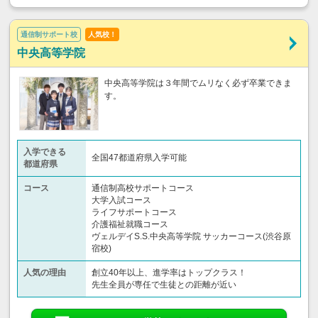
通信制サポート校
人気校！
中央高等学院
中央高等学院は３年間でムリなく必ず卒業できま
す。
入学できる
全国47都道府県入学可能
都道府県
コース
通信制高校サポートコース
大学入試コース
ライフサポートコース
介護福祉就職コース
ヴェルデイS.S.中央高等学院 サッカーコース(渋谷原
宿校)
人気の理由
創立40年以上、進学率はトップクラス！
先生全員が専任で生徒との距離が近い