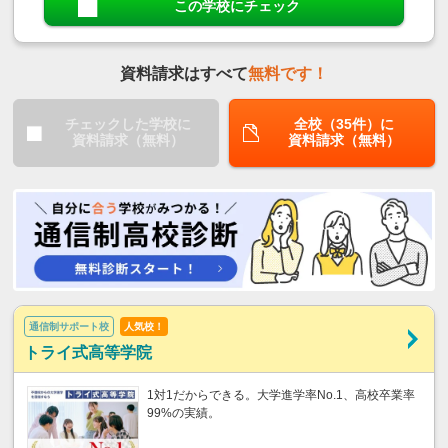
この学校にチェック
資料請求はすべて
無料です！
チェックした学校に
全校（35件）に
資料請求（無料）
資料請求（無料）
通信制サポート校
人気校！
トライ式高等学院
1対1だからできる。大学進学率No.1、高校卒業率
99%の実績。