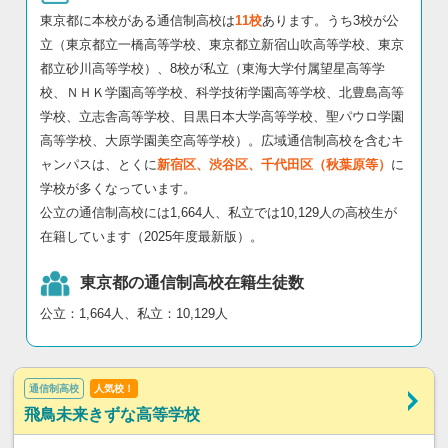
東京都に本校がある通信制高校は
11校
あります。うち3校が公
立（東京都立一橋高等学校、東京都立新宿山吹高等学校、東京
都立砂川高等学校）、8校が私立（東海大学付属望星高等学
校、ＮＨＫ学園高等学校、科学技術学園高等学校、北豊島高等
学校、立志舎高等学校、目黒日本大学高等学校、聖パウロ学園
高等学校、大原学園美空高等学校）。広域通信制高校を含むキ
ャンパスは、とくに
新宿区、渋谷区、千代田区（秋葉原等）
に
学校が多くなっています。
公立の通信制高校には1,664人、私立では10,129人の高校生が
在籍しています（2025年度最新版）。
東京都の通信制高校在籍生徒数
公立：1,664人、私立：10,129人
通信制高校
人気校！
飛鳥未来きずな高等学校