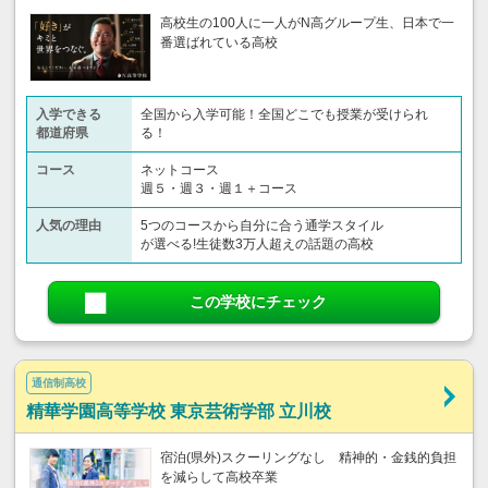
高校生の100人に一人がN高グループ生、日本で一
番選ばれている高校
入学できる
全国から入学可能！全国どこでも授業が受けられ
都道府県
る！
コース
ネットコース
週５・週３・週１＋コース
人気の理由
5つのコースから自分に合う通学スタイル
が選べる!生徒数3万人超えの話題の高校
この学校にチェック
通信制高校
精華学園高等学校 東京芸術学部 立川校
宿泊(県外)スクーリングなし 精神的・金銭的負担
を減らして高校卒業