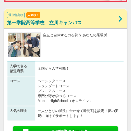
通信制高校
人気校！
第一学院高等学校 立川キャンパス
自立と自律する力を養う あなたの居場所
入学できる
全国から入学可能！
都道府県
コース
ベーシックコース
スタンダードコース
プレミアムコース
専門分野が学べるコース
Mobile HighSchool（オンライン）
人気の理由
一人ひとりの状況に合わせて時間割を設定！夢の実
現に向けてサポートします！