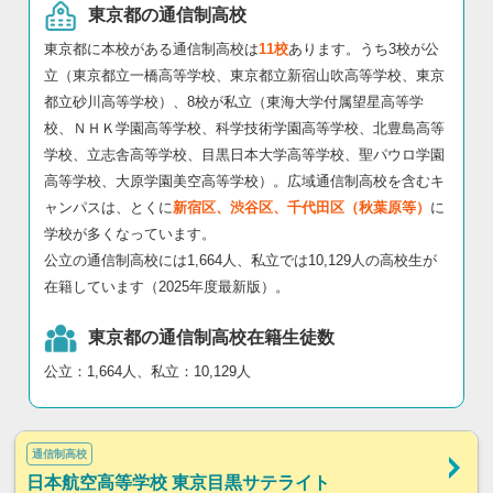
東京都の通信制高校
東京都に本校がある通信制高校は
11校
あります。うち3校が公
立（東京都立一橋高等学校、東京都立新宿山吹高等学校、東京
都立砂川高等学校）、8校が私立（東海大学付属望星高等学
校、ＮＨＫ学園高等学校、科学技術学園高等学校、北豊島高等
学校、立志舎高等学校、目黒日本大学高等学校、聖パウロ学園
高等学校、大原学園美空高等学校）。広域通信制高校を含むキ
ャンパスは、とくに
新宿区、渋谷区、千代田区（秋葉原等）
に
学校が多くなっています。
公立の通信制高校には1,664人、私立では10,129人の高校生が
在籍しています（2025年度最新版）。
東京都の通信制高校在籍生徒数
公立：1,664人、私立：10,129人
通信制高校
日本航空高等学校 東京目黒サテライト