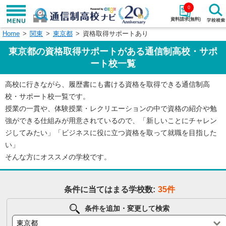
0
資料請求(無料)
Home
関東
東京都
資格取得サポートあり
学校名で探す
東京都の資格取得サポートがある通信制高校・サポ
検索
ート校一覧
高校に行きながら、履歴書にも書ける資格を取得できる通信制高
エリアから探す
特徴から探す
校・サポート校一覧です。
授業の一貫や、体験授業・レクリエーションの中で資格の紹介や勉
エリアを選択して探す
強ができる仕組みが用意されているので、「新しいことにチャレン
関東
北海道・東北
ジしてみたい」「ビジネスに役に立つ資格を取って就職を目指した
い」
東海
北陸・甲信越
そんな方にオススメの学校です。
近畿
中国
条件に当てはまる学校数:
35件
四国
九州・沖縄
条件を追加・変更して検索