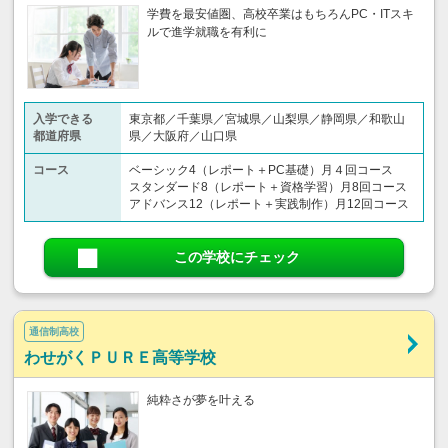
学費を最安値圏、高校卒業はもちろんPC・ITスキ
ルで進学就職を有利に
入学できる
東京都／千葉県／宮城県／山梨県／静岡県／和歌山
都道府県
県／大阪府／山口県
コース
ベーシック4（レポート＋PC基礎）月４回コース
スタンダード8（レポート＋資格学習）月8回コース
アドバンス12（レポート＋実践制作）月12回コース
この学校にチェック
通信制高校
わせがくＰＵＲＥ高等学校
純粋さが夢を叶える