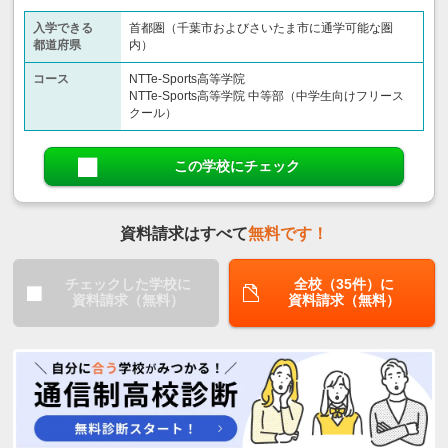
入学できる
首都圏（千葉市およびさいたま市に通学可能な圏
都道府県
内）
コース
NTTe-Sports高等学院
NTTe-Sports高等学院 中等部（中学生向けフリース
クール）
この学校にチェック
資料請求はすべて
無料です！
チェックした学校に
全校（35件）に
資料請求（無料）
資料請求（無料）