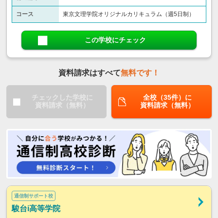
コース
東京文理学院オリジナルカリキュラム（週5日制）
この学校にチェック
資料請求はすべて
無料です！
チェックした学校に
全校（35件）に
資料請求（無料）
資料請求（無料）
通信制サポート校
駿台i高等学院