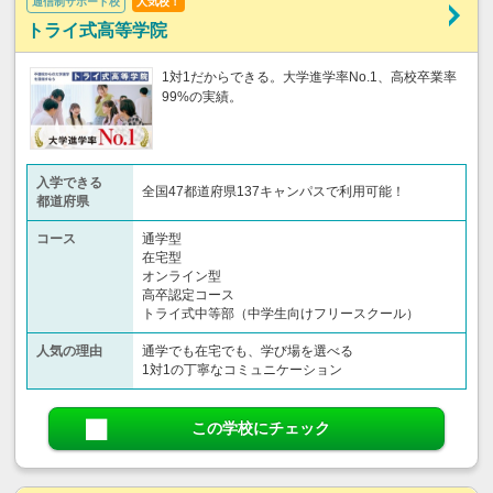
通信制サポート校
人気校！
トライ式高等学院
1対1だからできる。大学進学率No.1、高校卒業率
99%の実績。
入学できる
全国47都道府県137キャンパスで利用可能！
都道府県
コース
通学型
在宅型
オンライン型
高卒認定コース
トライ式中等部（中学生向けフリースクール）​
人気の理由
通学でも在宅でも、学び場を選べる
1対1の丁寧なコミュニケーション
この学校にチェック