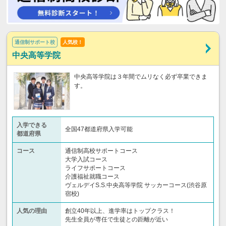
通信制サポート校
人気校！
中央高等学院
中央高等学院は３年間でムリなく必ず卒業できま
す。
入学できる
全国47都道府県入学可能
都道府県
コース
通信制高校サポートコース
大学入試コース
ライフサポートコース
介護福祉就職コース
ヴェルデイS.S.中央高等学院 サッカーコース(渋谷原
宿校)
人気の理由
創立40年以上、進学率はトップクラス！
先生全員が専任で生徒との距離が近い