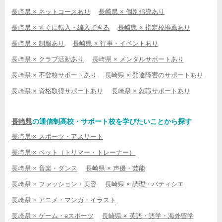
長崎県 × ネットコースあり
長崎県 × 個別指導あり
長崎県 × すぐに転入・編入できる
長崎県 × 指定校推薦あり
長崎県 × 制服あり
長崎県 × 行事・イベントあり
長崎県 × クラブ活動あり
長崎県 × メンタルサポートあり
長崎県 × 不登校サポートあり
長崎県 × 発達障害のサポートあり
長崎県 × 資格取得サポートあり
長崎県 × 就職サポートあり
長崎県
の通信制高校・サポート校を学びたいことから探す
長崎県 × スポーツ・アスリート
長崎県 × ペット（トリマー・トレーナー）
長崎県 × 音楽・ダンス
長崎県 × 声優・芸能
長崎県 × ファッション・美容
長崎県 × 調理・パティシエ
長崎県 × アニメ・マンガ・イラスト
長崎県 × ゲーム・eスポーツ
長崎県 × 英語・語学・海外留学