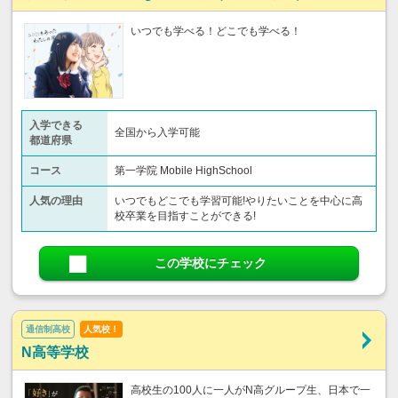
いつでも学べる！どこでも学べる！
入学できる
全国から入学可能
都道府県
コース
第一学院 Mobile HighSchool
人気の理由
いつでもどこでも学習可能!やりたいことを中心に高
校卒業を目指すことができる!
この学校にチェック
通信制高校
人気校！
N高等学校
高校生の100人に一人がN高グループ生、日本で一