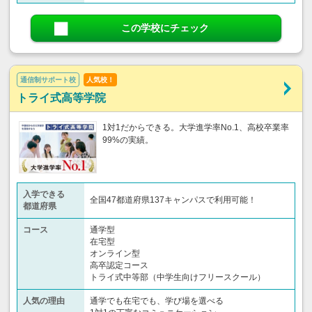
この学校にチェック
通信制サポート校
人気校！
トライ式高等学院
1対1だからできる。大学進学率No.1、高校卒業率
99%の実績。
入学できる
全国47都道府県137キャンパスで利用可能！
都道府県
コース
通学型
在宅型
オンライン型
高卒認定コース
トライ式中等部（中学生向けフリースクール）​
人気の理由
通学でも在宅でも、学び場を選べる