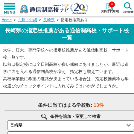
0
資料請求(無料)
Home
九州・沖縄
長崎県
指定校推薦あり
学校名で探す
長崎県の指定校推薦がある通信制高校・サポート校
検索
一覧
大学、短大、専門学校への指定校推薦がある通信制高校・サポート
エリアから探す
特徴から探す
校一覧です。
以前は指定校には全日制高校が多い傾向にありましたが、最近は進
エリアを選択して探す
学に力を入れる通信制高校が増え、指定校も増えています。
関東
北海道・東北
高校卒業後に希望の進路が決まっている場合は、指定校推薦枠も学
校選びのチェックポイントに入れてみてはいかがでしょうか。
東海
北陸・甲信越
条件に当てはまる学校数:
13件
近畿
中国
条件を追加・変更して検索
四国
九州・沖縄