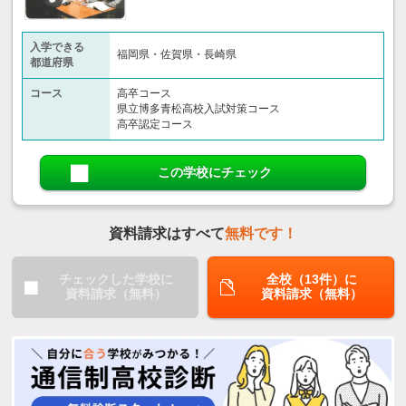
入学できる
福岡県・佐賀県・長崎県
都道府県
コース
高卒コース
県立博多青松高校入試対策コース
高卒認定コース
この学校にチェック
資料請求はすべて
無料です！
チェックした学校に
全校（13件）に
資料請求（無料）
資料請求（無料）