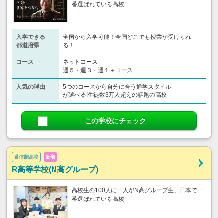
番選ばれている高校
入学できる
全国から入学可能！全国どこでも授業が受けられ
都道府県
る！
コース
ネットコース
週５・週３・週１＋コース
人気の理由
5つのコースから自分に合う通学スタイル
が選べる!生徒数3万人超えの話題の高校
この学校にチェック
通信制高校
新着
R高等学校(N高グループ)
高校生の100人に一人がN高グループ生、日本で一
番選ばれている高校