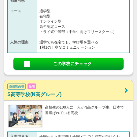
都道府県
コース
通学型
在宅型
オンライン型
高卒認定コース
トライ式中等部（中学生向けフリースクール）​
人気の理由
通学でも在宅でも、学び場を選べる
1対1の丁寧なコミュニケーション
この学校にチェック
通信制高校
新着
S高等学校(N高グループ)
高校生の100人に一人がN高グループ生、日本で一
番選ばれている高校
入学できる
全国から入学可能！全国どこでも授業が受けられ