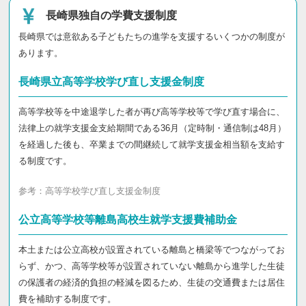
長崎県独自の学費支援制度
長崎県では意欲ある子どもたちの進学を支援するいくつかの制度が
あります。
長崎県立高等学校学び直し支援金制度
高等学校等を中途退学した者が再び高等学校等で学び直す場合に、
法律上の就学支援金支給期間である36月（定時制・通信制は48月）
を経過した後も、卒業までの間継続して就学支援金相当額を支給す
る制度です。
参考：
高等学校学び直し支援金制度
公立高等学校等離島高校生就学支援費補助金
本土または公立高校が設置されている離島と橋梁等でつながってお
らず、かつ、高等学校等が設置されていない離島から進学した生徒
の保護者の経済的負担の軽減を図るため、生徒の交通費または居住
費を補助する制度です。