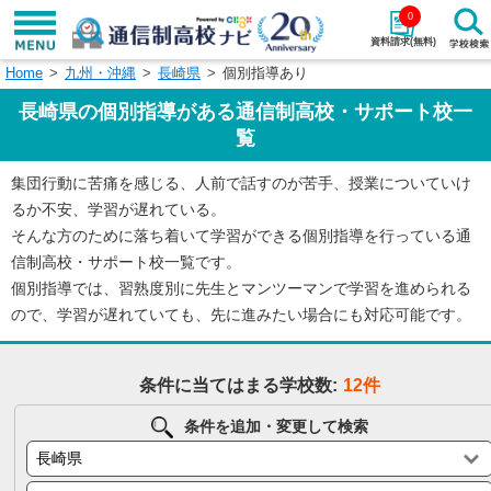
0
資料請求(無料)
Home
九州・沖縄
長崎県
個別指導あり
学校名で探す
長崎県の個別指導がある通信制高校・サポート校一
検索
覧
集団行動に苦痛を感じる、人前で話すのが苦手、授業についていけ
エリアから探す
特徴から探す
るか不安、学習が遅れている。
そんな方のために落ち着いて学習ができる個別指導を行っている通
エリアを選択して探す
信制高校・サポート校一覧です。
関東
北海道・東北
個別指導では、習熟度別に先生とマンツーマンで学習を進められる
ので、学習が遅れていても、先に進みたい場合にも対応可能です。
東海
北陸・甲信越
条件に当てはまる学校数:
12件
近畿
中国
条件を追加・変更して検索
四国
九州・沖縄