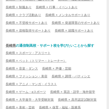
長崎県 × 制服あり
長崎県 × 行事・イベントあり
長崎県 × クラブ活動あり
長崎県 × メンタルサポートあり
長崎県 × 不登校サポートあり
長崎県 × 発達障害のサポートあり
長崎県 × 資格取得サポートあり
長崎県 × 就職サポートあり
長崎県
の通信制高校・サポート校を学びたいことから探す
長崎県 × スポーツ・アスリート
長崎県 × ペット（トリマー・トレーナー）
長崎県 × 音楽・ダンス
長崎県 × 声優・芸能
長崎県 × ファッション・美容
長崎県 × 調理・パティシエ
長崎県 × アニメ・マンガ・イラスト
長崎県 × ゲーム・eスポーツ
長崎県 × 英語・語学・海外留学
長崎県 × 大学進学・大学受験対策
長崎県 × 高卒認定試験対策
長崎県 × 美術・芸術
長崎県 × 保育・福祉・医療系