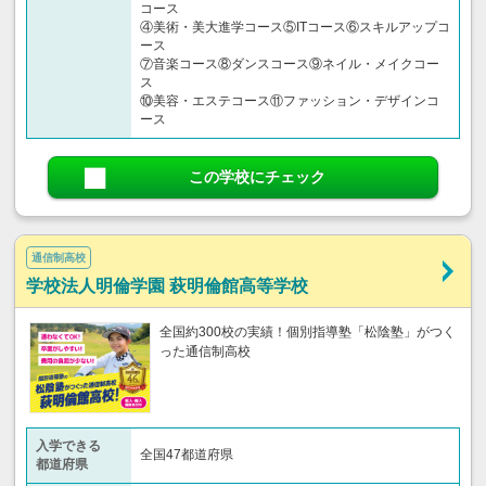
コース
④美術・美大進学コース⑤ITコース⑥スキルアップコ
ース
⑦音楽コース⑧ダンスコース⑨ネイル・メイクコー
ス
⑩美容・エステコース⑪ファッション・デザインコ
ース
この学校にチェック
通信制高校
学校法人明倫学園 萩明倫館高等学校
全国約300校の実績！個別指導塾「松陰塾」がつく
った通信制高校
入学できる
全国47都道府県
都道府県