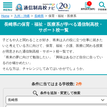
0
資料請求(無料)
Home
九州・沖縄
長崎県
保育・福祉・医療系
学校名で探す
長崎県の保育・福祉・医療系が学べる通信制高校・
検索
サポート校一覧
子どもや人と関わることが好き、将来は人の役に立つ仕事に就きた
エリアから探す
特徴から探す
いと考えている方に向けて、保育、福祉・介護、医療に関わる授業
が用意された通信制高校・サポート校一覧です。
エリアを選択して探す
「将来の夢に向けて勉強したい」「興味はあるけど自分に合ってい
関東
北海道・東北
るのか確かめたい」
そんな方は、チャレンジしてみてはいかがでしょうか。
東海
北陸・甲信越
条件に当てはまる学校数:
2件
近畿
中国
条件を追加・変更して検索
四国
九州・沖縄