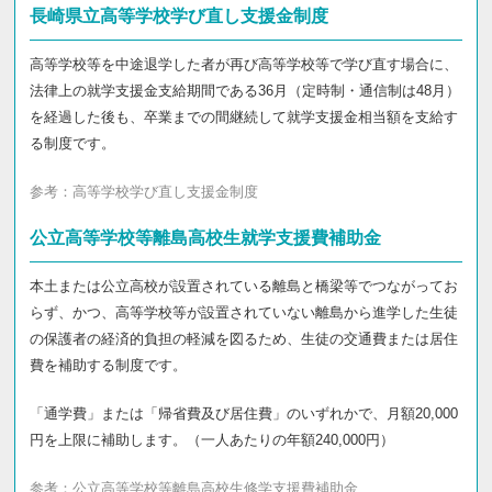
長崎県立高等学校学び直し支援金制度
高等学校等を中途退学した者が再び高等学校等で学び直す場合に、
法律上の就学支援金支給期間である36月（定時制・通信制は48月）
を経過した後も、卒業までの間継続して就学支援金相当額を支給す
る制度です。
参考：
高等学校学び直し支援金制度
公立高等学校等離島高校生就学支援費補助金
本土または公立高校が設置されている離島と橋梁等でつながってお
らず、かつ、高等学校等が設置されていない離島から進学した生徒
の保護者の経済的負担の軽減を図るため、生徒の交通費または居住
費を補助する制度です。
「通学費」または「帰省費及び居住費」のいずれかで、月額20,000
円を上限に補助します。（一人あたりの年額240,000円）
参考：
公立高等学校等離島高校生修学支援費補助金