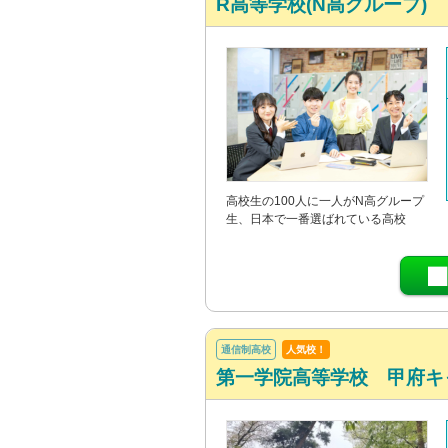
R高等学校(N高グループ)
高校生の100人に一人がN高グループ
生、日本で一番選ばれている高校
通信制高校
人気校！
第一学院高等学校 甲府キ