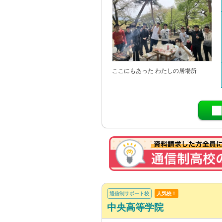
ここにもあった わたしの居場所
通信制サポート校
人気校！
中央高等学院