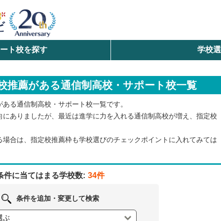
ート校を探す
学校
検索
校推薦がある通信制高校・サポート校一覧
ら探す
がある通信制高校・サポート校一覧です。
エリアを選択して探す
向にありましたが、最近は進学に力を入れる通信制高校が増え、指定校
北海道・東北
る場合は、指定校推薦枠も学校選びのチェックポイントに入れてみては
北陸・甲信越
条件に当てはまる学校数:
34件
中国
条件を追加・変更して検索
九州・沖縄