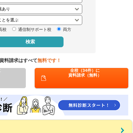
閉じる
高校
通信制サポート校
両方
検索
資料請求はすべて
無料です！
に
全校（34件）に
資料請求（無料）