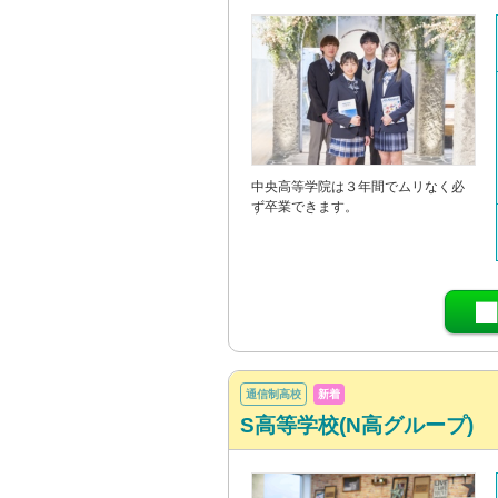
中央高等学院は３年間でムリなく必
ず卒業できます。
通信制高校
新着
S高等学校(N高グループ)