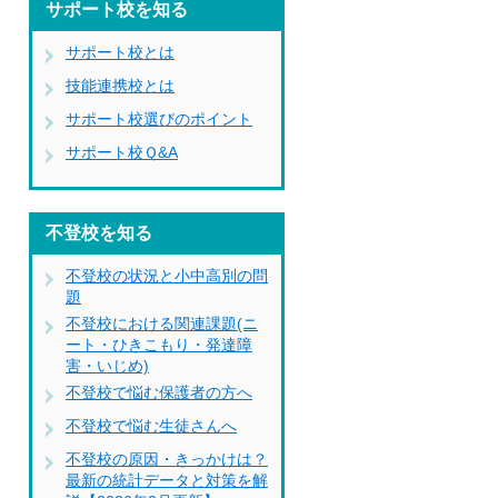
サポート校を知る
サポート校とは
技能連携校とは
サポート校選びのポイント
サポート校Ｑ&A
不登校を知る
不登校の状況と小中高別の問
題
不登校における関連課題(ニ
ート・ひきこもり・発達障
害・いじめ)
不登校で悩む保護者の方へ
不登校で悩む生徒さんへ
不登校の原因・きっかけは？
最新の統計データと対策を解