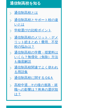
通信制高校を知る
通信制高校とは
通信制高校とサポート校の違
いとは
学校選びの比較ポイント
通信制高校のメリット・デメ
リット総まとめ！費用、不登
校の悩みは？
通信制高校の学費・授業料は
いくら？無償化（免除）方法
も徹底解説
通信制高校関連でよく使われ
る用語集
通信制高校に関するＱ&Ａ
高校中退...その後の進路・就
職への影響は？将来の選択肢
は？