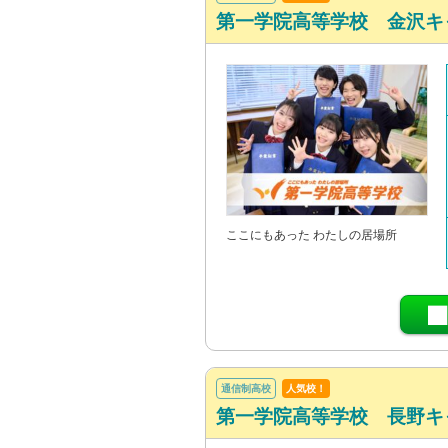
第一学院高等学校 金沢キ
ここにもあった わたしの居場所
通信制高校
人気校！
第一学院高等学校 長野キ