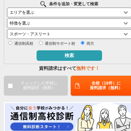
条件を追加・変更して検索
閉じる
通信制高校
通信制サポート校
両方
検索
資料請求はすべて
無料です！
チェックした学校に
全校（18件）に
資料請求（無料）
資料請求（無料）