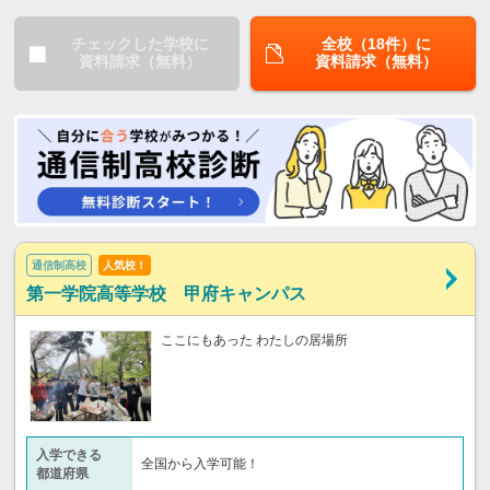
チェックした学校に
全校（18件）に
資料請求（無料）
資料請求（無料）
通信制高校
人気校！
第一学院高等学校 甲府キャンパス
ここにもあった わたしの居場所
入学できる
全国から入学可能！
都道府県