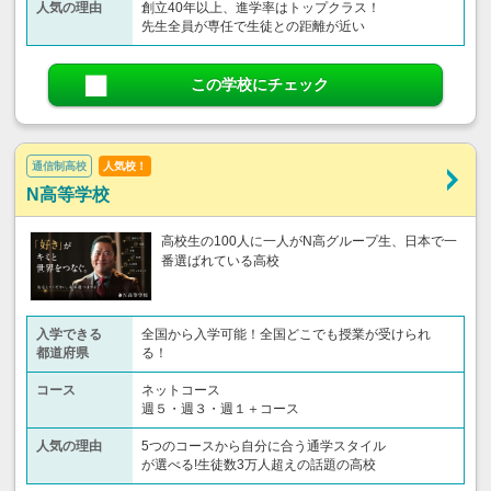
人気の理由
創立40年以上、進学率はトップクラス！
先生全員が専任で生徒との距離が近い
この学校にチェック
通信制高校
人気校！
N高等学校
高校生の100人に一人がN高グループ生、日本で一
番選ばれている高校
入学できる
全国から入学可能！全国どこでも授業が受けられ
都道府県
る！
コース
ネットコース
週５・週３・週１＋コース
人気の理由
5つのコースから自分に合う通学スタイル
が選べる!生徒数3万人超えの話題の高校