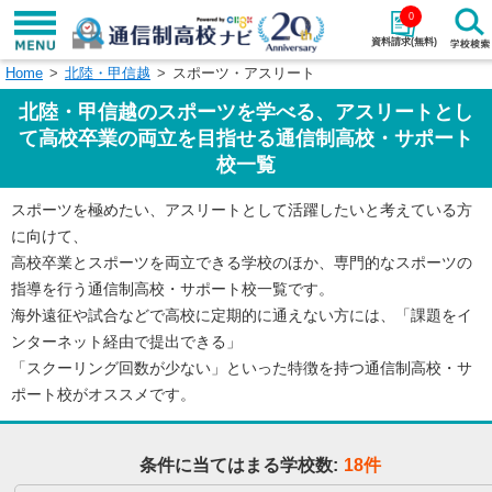
0
資料請求(無料)
Home
北陸・甲信越
スポーツ・アスリート
学校名で探す
北陸・甲信越のスポーツを学べる、アスリートとし
検索
て高校卒業の両立を目指せる通信制高校・サポート
校一覧
エリアから探す
特徴から探す
スポーツを極めたい、アスリートとして活躍したいと考えている方
に向けて、
エリアを選択して探す
高校卒業とスポーツを両立できる学校のほか、専門的なスポーツの
関東
北海道・東北
指導を行う通信制高校・サポート校一覧です。
海外遠征や試合などで高校に定期的に通えない方には、「課題をイ
東海
北陸・甲信越
ンターネット経由で提出できる」
「スクーリング回数が少ない」といった特徴を持つ通信制高校・サ
近畿
ポート校がオススメです。
中国
四国
九州・沖縄
条件に当てはまる学校数:
18件