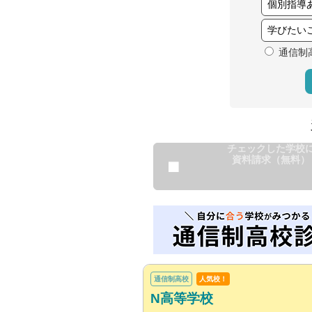
通信制
チェックした学校
資料請求（無料）
通信制高校
人気校！
N高等学校