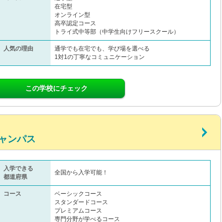
在宅型
オンライン型
高卒認定コース
トライ式中等部（中学生向けフリースクール）​
人気の理由
通学でも在宅でも、学び場を選べる
1対1の丁寧なコミュニケーション
この学校にチェック
ャンパス
入学できる
全国から入学可能！
都道府県
コース
ベーシックコース
スタンダードコース
プレミアムコース
専門分野が学べるコース