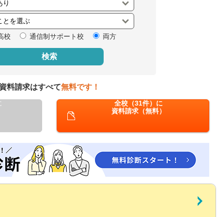
閉じる
高校
通信制サポート校
両方
検索
資料請求はすべて
無料です！
に
全校（31件）に
資料請求（無料）