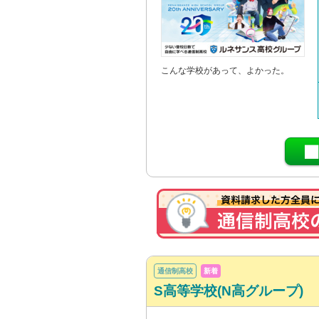
こんな学校があって、よかった。
通信制高校
新着
S高等学校(N高グループ)