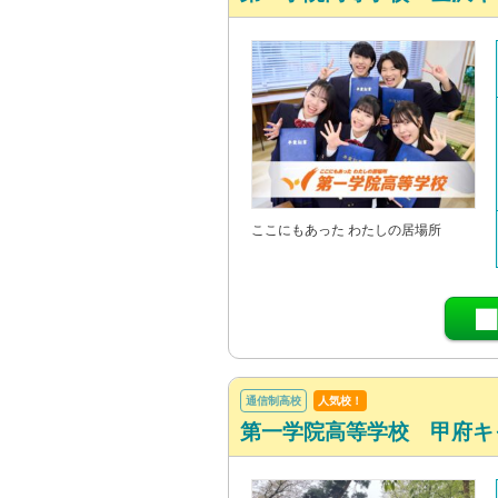
ここにもあった わたしの居場所
通信制高校
人気校！
第一学院高等学校 甲府キ