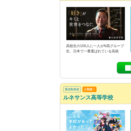
高校生の100人に一人がN高グループ
生、日本で一番選ばれている高校
通信制高校
人気校！
ルネサンス高等学校