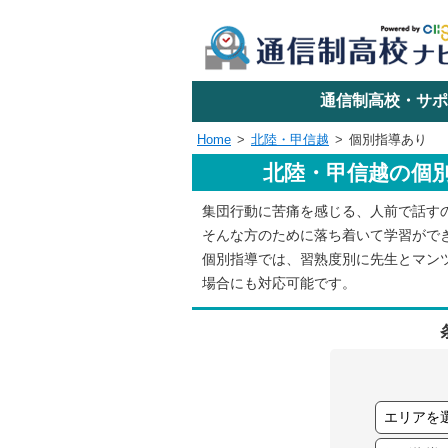
学校名で探す
通信制高校・サポ
Home
北陸・甲信越
個別指導あり
北陸・甲信越の個
エリアか
集団行動に苦痛を感じる、人前で話す
そんな方のために落ち着いて学習がで
関東
個別指導では、習熟度別に先生とマン
場合にも対応可能です。
東海
近畿
四国