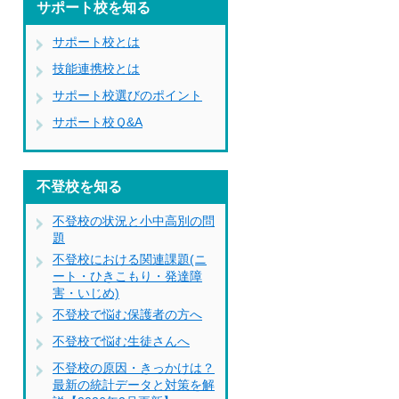
サポート校を知る
サポート校とは
技能連携校とは
サポート校選びのポイント
サポート校Ｑ&A
不登校を知る
不登校の状況と小中高別の問
題
不登校における関連課題(ニ
ート・ひきこもり・発達障
害・いじめ)
不登校で悩む保護者の方へ
不登校で悩む生徒さんへ
不登校の原因・きっかけは？
最新の統計データと対策を解