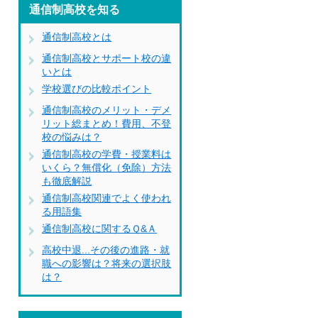
通信制高校を知る
通信制高校とは
通信制高校とサポート校の違
いとは
学校選びの比較ポイント
通信制高校のメリット・デメ
リット総まとめ！費用、不登
校の悩みは？
通信制高校の学費・授業料は
いくら？無償化（免除）方法
も徹底解説
通信制高校関連でよく使われ
る用語集
通信制高校に関するＱ&Ａ
高校中退...その後の進路・就
職への影響は？将来の選択肢
は？