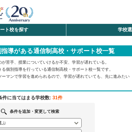
ート校を探す
学校
検索
別指導がある通信制高校・サポート校一覧
ら探す
のが苦手、授業についていけるか不安、学習が遅れている。
エリアを選択して探す
きる個別指導を行っている通信制高校・サポート校一覧です。
ツーマンで学習を進められるので、学習が遅れていても、先に進みたい
北海道・東北
北陸・甲信越
条件に当てはまる学校数:
31件
中国
条件を追加・変更して検索
九州・沖縄