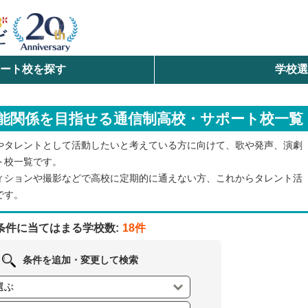
ート校を探す
学校
検索
能関係を目指せる通信制高校・サポート校一覧
ら探す
やタレントとして活動したいと考えている方に向けて、歌や発声、演劇
エリアを選択して探す
ト校一覧です。
ィションや撮影などで高校に定期的に通えない方、これからタレント活
北海道・東北
です。
北陸・甲信越
条件に当てはまる学校数:
18件
中国
条件を追加・変更して検索
九州・沖縄