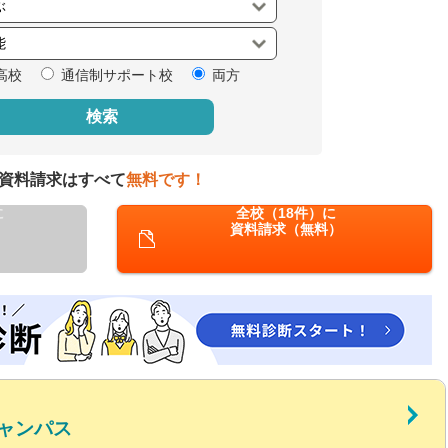
閉じる
高校
通信制サポート校
両方
検索
資料請求はすべて
無料です！
に
全校（18件）に
資料請求（無料）
ャンパス