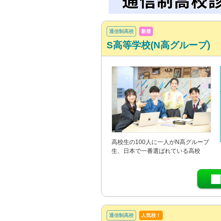
通信制高校
新着
S高等学校(N高グループ)
高校生の100人に一人がN高グループ
生、日本で一番選ばれている高校
通信制高校
人気校！