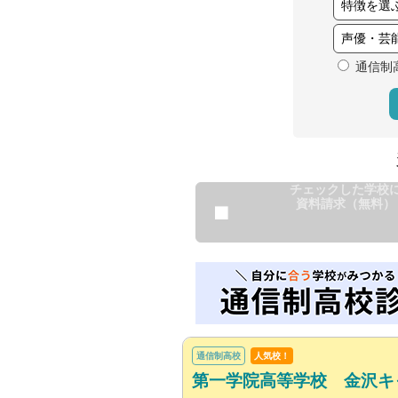
通信制
チェックした学校
資料請求（無料）
通信制高校
人気校！
第一学院高等学校 金沢キ