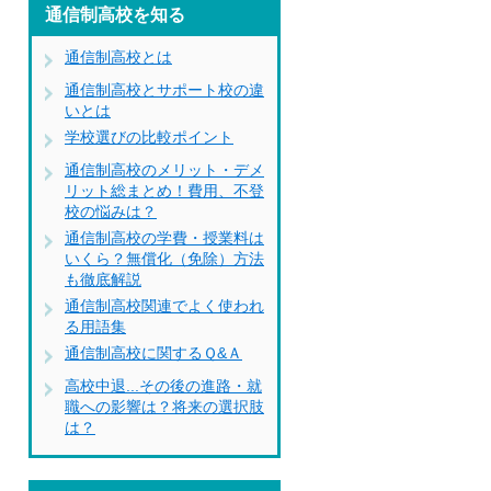
通信制高校を知る
通信制高校とは
通信制高校とサポート校の違
いとは
学校選びの比較ポイント
通信制高校のメリット・デメ
リット総まとめ！費用、不登
校の悩みは？
通信制高校の学費・授業料は
いくら？無償化（免除）方法
も徹底解説
通信制高校関連でよく使われ
る用語集
通信制高校に関するＱ&Ａ
高校中退...その後の進路・就
職への影響は？将来の選択肢
は？