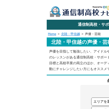
学校名で探す
通信制高校・サポ
Home
北陸・甲信越
声優・芸能
北陸・甲信越の声優・芸
エリアか
声優を目指して勉強したい、アイドル
のレッスンがある通信制高校・サポー
関東
目標と高校卒業の両立のほか、オーデ
動にチャレンジしたい方にもオススメ
東海
近畿
四国