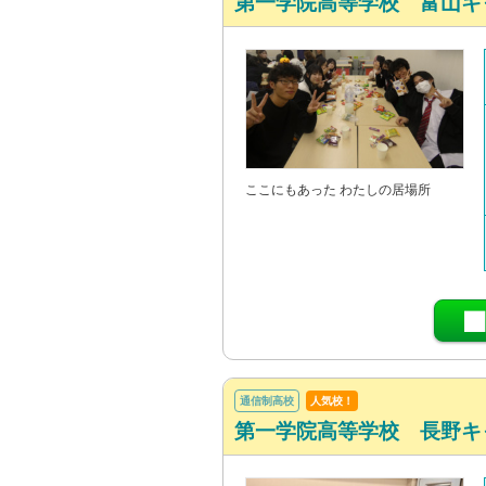
第一学院高等学校 富山キ
ここにもあった わたしの居場所
通信制高校
人気校！
第一学院高等学校 長野キ