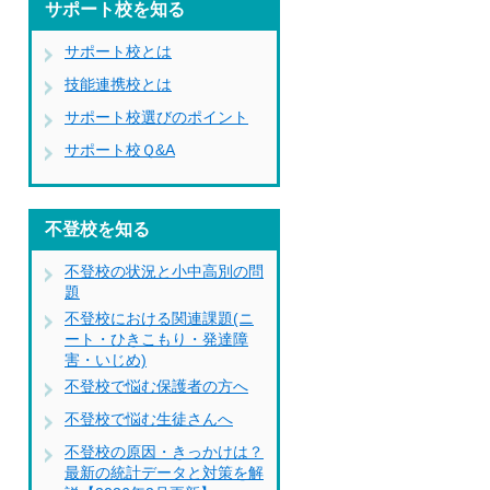
サポート校を知る
サポート校とは
技能連携校とは
サポート校選びのポイント
サポート校Ｑ&A
不登校を知る
不登校の状況と小中高別の問
題
不登校における関連課題(ニ
ート・ひきこもり・発達障
害・いじめ)
不登校で悩む保護者の方へ
不登校で悩む生徒さんへ
不登校の原因・きっかけは？
最新の統計データと対策を解