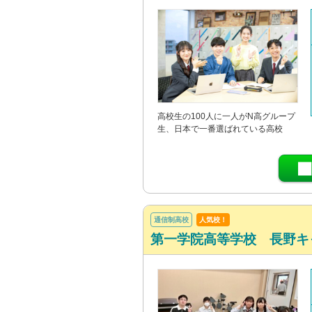
高校生の100人に一人がN高グループ
生、日本で一番選ばれている高校
通信制高校
人気校！
第一学院高等学校 長野キ