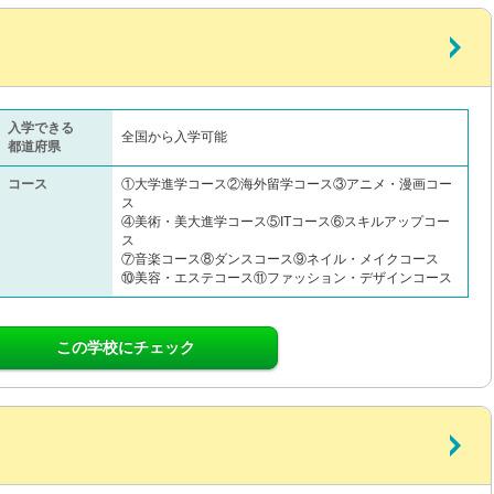
入学できる
全国から入学可能
都道府県
コース
①大学進学コース②海外留学コース③アニメ・漫画コー
ス
④美術・美大進学コース⑤ITコース⑥スキルアップコー
ス
⑦音楽コース⑧ダンスコース⑨ネイル・メイクコース
⑩美容・エステコース⑪ファッション・デザインコース
この学校にチェック