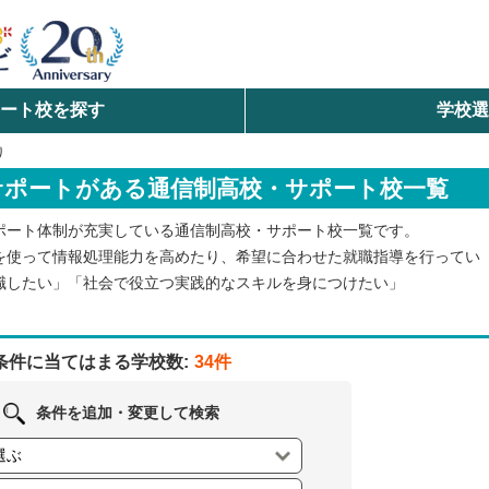
ート校を探す
学校
検索
り
サポートがある通信制高校・サポート校一覧
ら探す
ポート体制が充実している通信制高校・サポート校一覧です。
エリアを選択して探す
を使って情報処理能力を高めたり、希望に合わせた就職指導を行ってい
職したい」「社会で役立つ実践的なスキルを身につけたい」
北海道・東北
北陸・甲信越
条件に当てはまる学校数:
34件
中国
条件を追加・変更して検索
九州・沖縄