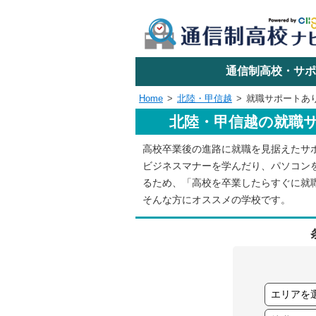
学校名で探す
通信制高校・サポ
Home
北陸・甲信越
就職サポートあ
北陸・甲信越の就職
エリアか
高校卒業後の進路に就職を見据えたサ
ビジネスマナーを学んだり、パソコン
関東
るため、「高校を卒業したらすぐに就
そんな方にオススメの学校です。
東海
近畿
四国