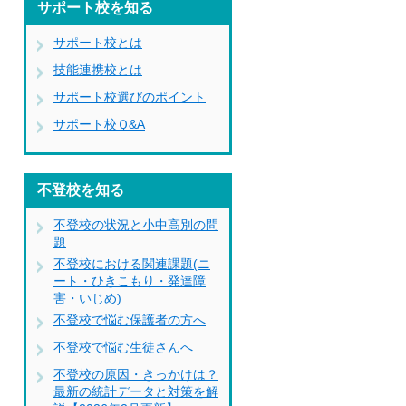
サポート校を知る
サポート校とは
技能連携校とは
サポート校選びのポイント
サポート校Ｑ&A
不登校を知る
不登校の状況と小中高別の問
題
不登校における関連課題(ニ
ート・ひきこもり・発達障
害・いじめ)
不登校で悩む保護者の方へ
不登校で悩む生徒さんへ
不登校の原因・きっかけは？
最新の統計データと対策を解