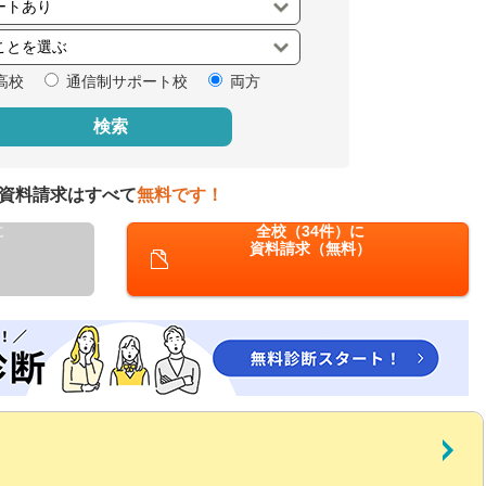
閉じる
高校
通信制サポート校
両方
検索
資料請求はすべて
無料です！
に
全校（34件）に
資料請求（無料）