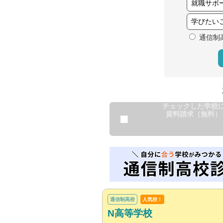
通信制
チェックした学校
資料請求（無料）
通信制高校
人気校！
N高等学校