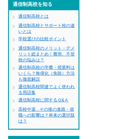
通信制高校を知る
通信制高校とは
通信制高校とサポート校の違
いとは
学校選びの比較ポイント
通信制高校のメリット・デメ
リット総まとめ！費用、不登
校の悩みは？
通信制高校の学費・授業料は
いくら？無償化（免除）方法
も徹底解説
通信制高校関連でよく使われ
る用語集
通信制高校に関するＱ&Ａ
高校中退...その後の進路・就
職への影響は？将来の選択肢
は？