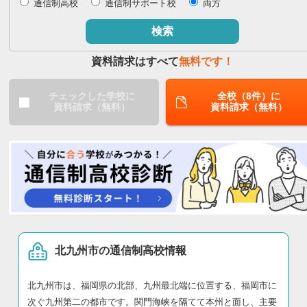
通信制高校
通信制サポート校
両方
閉じる
検索
資料請求はすべて
無料です！
チェックした学校に
全校（8件）に
資料請求（無料）
資料請求（無料）
北九州市の通信制高校情報
北九州市は、福岡県の北部、九州最北端に位置する、福岡市に
次ぐ九州第二の都市です。関門海峡を隔てて本州と面し、主要