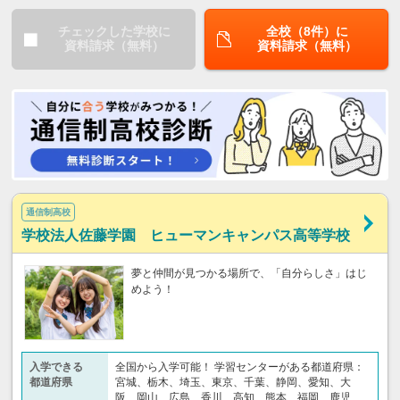
チェックした学校に
全校（8件）に
資料請求（無料）
資料請求（無料）
通信制高校
学校法人佐藤学園 ヒューマンキャンパス高等学校
夢と仲間が見つかる場所で、「自分らしさ」はじ
めよう！
入学できる
全国から入学可能！ 学習センターがある都道府県：
都道府県
宮城、栃木、埼玉、東京、千葉、静岡、愛知、大
阪、岡山、広島、香川、高知、熊本、福岡、鹿児