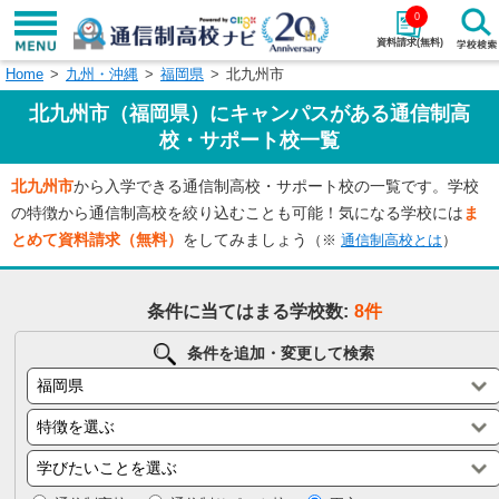
0
資料請求(無料)
Home
九州・沖縄
福岡県
北九州市
学校名で探す
北九州市（福岡県）にキャンパスがある通信制高
検索
校・サポート校一覧
北九州市
から入学できる通信制高校・サポート校の一覧です。学校
エリアから探す
特徴から探す
の特徴から通信制高校を絞り込むことも可能！気になる学校には
ま
とめて資料請求（無料）
をしてみましょう
（※
通信制高校とは
）
エリアを選択して探す
関東
北海道・東北
条件に当てはまる学校数:
8件
東海
北陸・甲信越
条件を追加・変更して検索
近畿
中国
四国
九州・沖縄