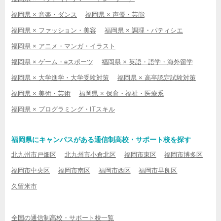
福岡県 × 音楽・ダンス
福岡県 × 声優・芸能
福岡県 × ファッション・美容
福岡県 × 調理・パティシエ
福岡県 × アニメ・マンガ・イラスト
福岡県 × ゲーム・eスポーツ
福岡県 × 英語・語学・海外留学
福岡県 × 大学進学・大学受験対策
福岡県 × 高卒認定試験対策
福岡県 × 美術・芸術
福岡県 × 保育・福祉・医療系
福岡県 × プログラミング・ITスキル
福岡県にキャンパスがある通信制高校・サポート校を探す
北九州市戸畑区
北九州市小倉北区
福岡市東区
福岡市博多区
福岡市中央区
福岡市南区
福岡市西区
福岡市早良区
久留米市
全国の通信制高校・サポート校一覧