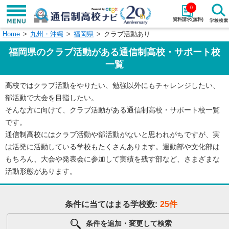
0
資料請求(無料)
Home
九州・沖縄
福岡県
クラブ活動あり
学校名で探す
福岡県のクラブ活動がある通信制高校・サポート校
検索
一覧
高校ではクラブ活動をやりたい、勉強以外にもチャレンジしたい、
エリアから探す
特徴から探す
部活動で大会を目指したい。
そんな方に向けて、クラブ活動がある通信制高校・サポート校一覧
エリアを選択して探す
です。
関東
北海道・東北
通信制高校にはクラブ活動や部活動がないと思われがちですが、実
は活発に活動している学校もたくさんあります。運動部や文化部は
東海
北陸・甲信越
もちろん、大会や発表会に参加して実績を残す部など、さまざまな
活動形態があります。
近畿
中国
条件に当てはまる学校数:
25件
四国
九州・沖縄
条件を追加・変更して検索