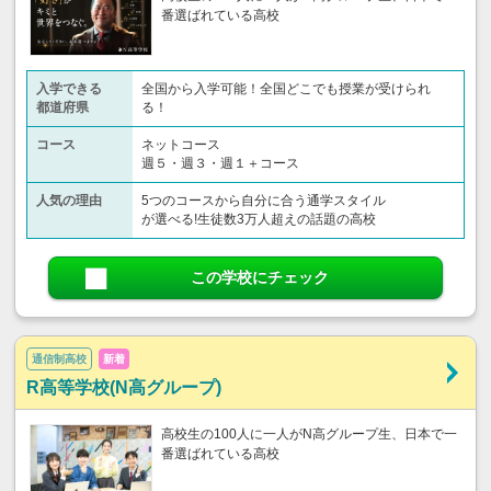
番選ばれている高校
入学できる
全国から入学可能！全国どこでも授業が受けられ
都道府県
る！
コース
ネットコース
週５・週３・週１＋コース
人気の理由
5つのコースから自分に合う通学スタイル
が選べる!生徒数3万人超えの話題の高校
この学校にチェック
通信制高校
新着
R高等学校(N高グループ)
高校生の100人に一人がN高グループ生、日本で一
番選ばれている高校