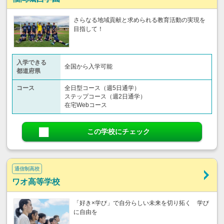
さらなる地域貢献と求められる教育活動の実現を
目指して！
入学できる
全国から入学可能
都道府県
コース
全日型コース（週5日通学）
ステップコース（週2日通学）
在宅Webコース
この学校にチェック
通信制高校
ワオ高等学校
「好き×学び」で自分らしい未来を切り拓く 学び
に自由を