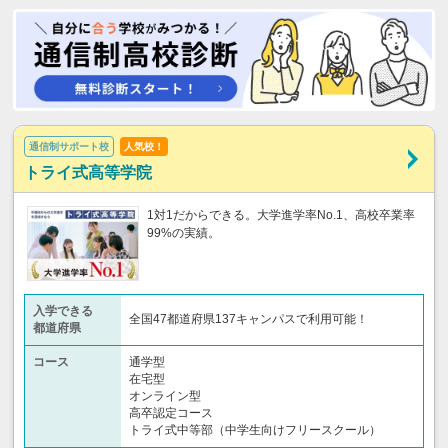
通信制サポート校
人気校！
トライ式高等学院
1対1だからできる。大学進学率No.1、高校卒業率
99%の実績。
入学できる
全国47都道府県137キャンパスで利用可能！
都道府県
コース
通学型
在宅型
オンライン型
高卒認定コース
トライ式中等部（中学生向けフリースクール）​