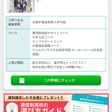
す。
入学できる
全国47都道府県入学可能
都道府県
コース
通信制高校サポートコース
大学入試コース
ライフサポートコース
介護福祉就職コース
ヴェルデイS.S.中央高等学院 サッカーコース(渋谷原
宿校)
人気の理由
創立40年以上、進学率はトップクラス！
先生全員が専任で生徒との距離が近い
この学校にチェック