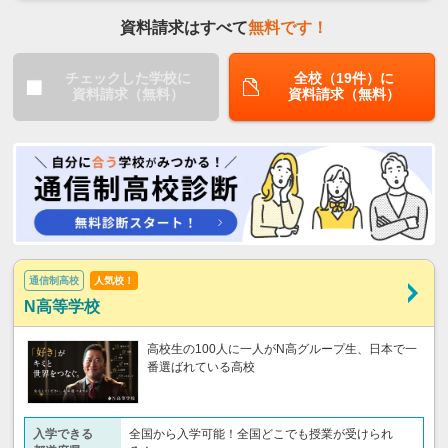
資料請求はすべて
無料です！
チェックした学校に
全校（19件）に
資料請求（無料）
資料請求（無料）
通信制高校
人気校！
N高等学校
高校生の100人に一人がN高グループ生、日本で一
番選ばれている高校
入学できる
全国から入学可能！全国どこでも授業が受けられ