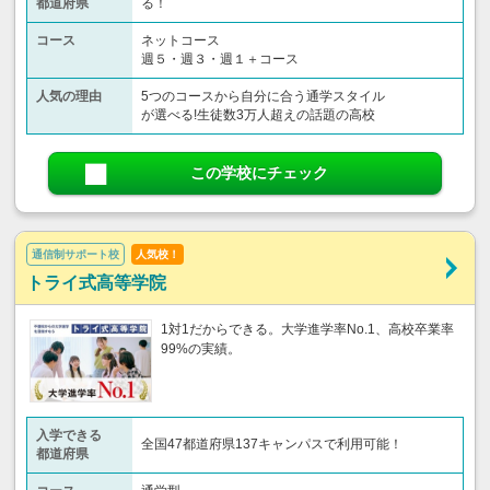
都道府県
る！
コース
ネットコース
週５・週３・週１＋コース
人気の理由
5つのコースから自分に合う通学スタイル
が選べる!生徒数3万人超えの話題の高校
この学校にチェック
通信制サポート校
人気校！
トライ式高等学院
1対1だからできる。大学進学率No.1、高校卒業率
99%の実績。
入学できる
全国47都道府県137キャンパスで利用可能！
都道府県