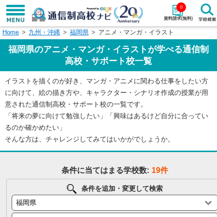
0
資料請求(無料)
Home
九州・沖縄
福岡県
アニメ・マンガ・イラスト
学校名で探す
福岡県のアニメ・マンガ・イラストが学べる通信制
検索
高校・サポート校一覧
イラストを描くのが好き、マンガ・アニメに関わる仕事をしたい方
エリアから探す
特徴から探す
に向けて、絵の描き方や、キャラクター・シナリオ作成の授業が用
意された通信制高校・サポート校の一覧です。
エリアを選択して探す
「将来の夢に向けて勉強したい」「興味はあるけど自分に合ってい
関東
北海道・東北
るのか確かめたい」
そんな方は、チャレンジしてみてはいかがでしょうか。
東海
北陸・甲信越
条件に当てはまる学校数:
19件
近畿
中国
条件を追加・変更して検索
四国
九州・沖縄