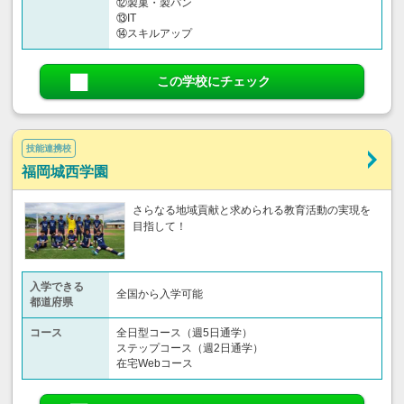
⑫製菓・製パン
⑬IT
⑭スキルアップ
この学校にチェック
技能連携校
福岡城西学園
さらなる地域貢献と求められる教育活動の実現を
目指して！
入学できる
全国から入学可能
都道府県
コース
全日型コース（週5日通学）
ステップコース（週2日通学）
在宅Webコース