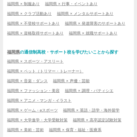
福岡県 × 制服あり
福岡県 × 行事・イベントあり
福岡県 × クラブ活動あり
福岡県 × メンタルサポートあり
福岡県 × 不登校サポートあり
福岡県 × 発達障害のサポートあり
福岡県 × 資格取得サポートあり
福岡県 × 就職サポートあり
福岡県
の通信制高校・サポート校を学びたいことから探す
福岡県 × スポーツ・アスリート
福岡県 × ペット（トリマー・トレーナー）
福岡県 × 音楽・ダンス
福岡県 × 声優・芸能
福岡県 × ファッション・美容
福岡県 × 調理・パティシエ
福岡県 × アニメ・マンガ・イラスト
福岡県 × ゲーム・eスポーツ
福岡県 × 英語・語学・海外留学
福岡県 × 大学進学・大学受験対策
福岡県 × 高卒認定試験対策
福岡県 × 美術・芸術
福岡県 × 保育・福祉・医療系