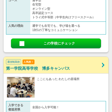
コース
通学型
在宅型
オンライン型
高卒認定コース
トライ式中等部（中学生向けフリースクール）​
人気の理由
通学でも在宅でも、学び場を選べる
1対1の丁寧なコミュニケーション
この学校にチェック
通信制高校
人気校！
第一学院高等学校 博多キャンパス
ここにもあった わたしの居場所
入学できる
全国から入学可能！
都道府県