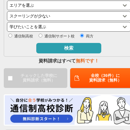
閉じる
通信制高校
通信制サポート校
両方
検索
資料請求はすべて
無料です！
チェックした学校に
全校（36件）に
資料請求（無料）
資料請求（無料）