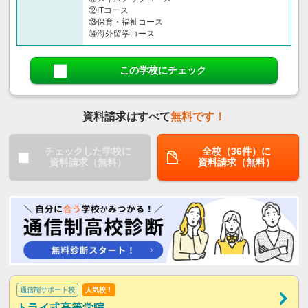
⑫ITコース
⑬保育・福祉コース
⑭海外留学コース
この学校にチェック
資料請求はすべて
無料です！
チェックした学校に
全校（36件）に
資料請求（無料）
資料請求（無料）
通信制サポート校
人気校！
トライ式高等学院