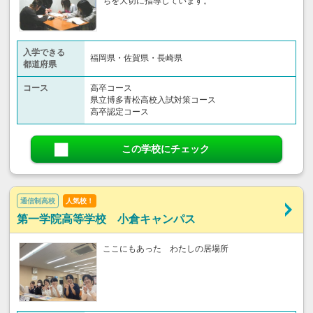
ちを大切に指導しています。
入学できる
福岡県・佐賀県・長崎県
都道府県
コース
高卒コース
県立博多青松高校入試対策コース
高卒認定コース
この学校にチェック
通信制高校
人気校！
第一学院高等学校 小倉キャンパス
ここにもあった わたしの居場所