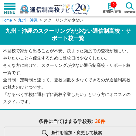
0
資料請求(無料)
Home
九州・沖縄
スクーリングが少ない
学校名で探す
九州・沖縄のスクーリングが少ない通信制高校・サ
検索
ポート校一覧
不登校で家から出ることが不安、決まった頻度での登校が難しい、
エリアから探す
特徴から探す
やりたいことを優先するために登校日は少なくしたい。
そんな方に向けて、スクーリングが少ない通信制高校・サポート校
エリアを選択して探す
一覧です。
関東
北海道・東北
全日制・定時制と違って、登校回数を少なくできるのが通信制高校
の魅力のひとつです。
東海
北陸・甲信越
「なるべく学校に通わずに高校卒業したい」という方にオススメの
スタイルです。
近畿
中国
条件に当てはまる学校数:
36件
四国
九州・沖縄
条件を追加・変更して検索