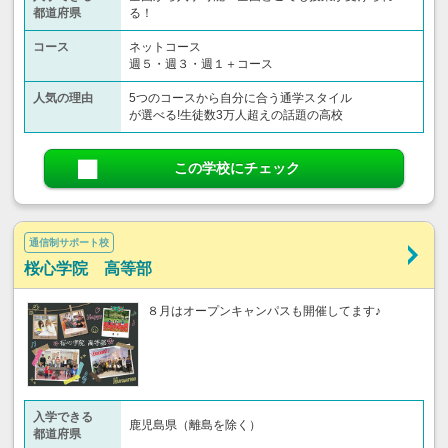
都道府県
る！
コース
ネットコース
週５・週３・週１＋コース
人気の理由
5つのコースから自分に合う通学スタイル
が選べる!生徒数3万人超えの話題の高校
この学校にチェック
通信制サポート校
桜心学院 高等部
８月はオープンキャンパスも開催してます♪
入学できる
鹿児島県（離島を除く）
都道府県