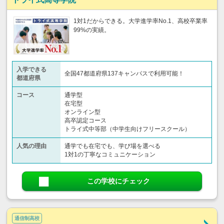
1対1だからできる。大学進学率No.1、高校卒業率
99%の実績。
入学できる
全国47都道府県137キャンパスで利用可能！
都道府県
コース
通学型
在宅型
オンライン型
高卒認定コース
トライ式中等部（中学生向けフリースクール）​
人気の理由
通学でも在宅でも、学び場を選べる
1対1の丁寧なコミュニケーション
この学校にチェック
通信制高校