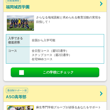
技能連携校
福岡城西学園
さらなる地域貢献と求められる教育活動の実現を
目指して！
入学できる
全国から入学可能
都道府県
コース
全日型コース（週5日通学）
ステップコース（週2日通学）
在宅Webコース
この学校にチェック
通信制サポート校
ASO高等部
麻生専門学校グループが頑張るあなたをサポート