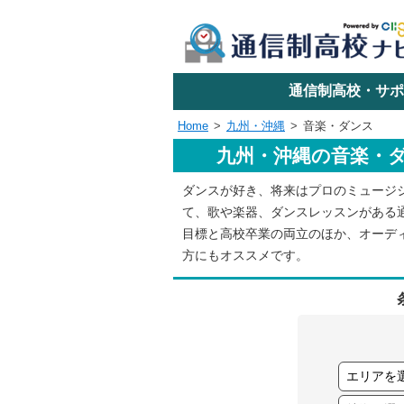
学校名で探す
通信制高校・サポ
Home
九州・沖縄
音楽・ダンス
九州・沖縄の音楽・
エリアか
ダンスが好き、将来はプロのミュージ
て、歌や楽器、ダンスレッスンがある
関東
目標と高校卒業の両立のほか、オーデ
方にもオススメです。
東海
近畿
四国