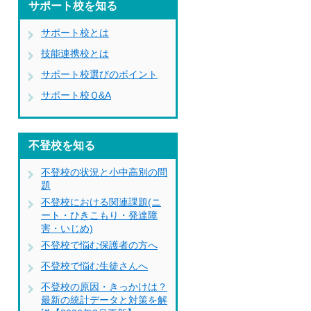
サポート校を知る
サポート校とは
技能連携校とは
サポート校選びのポイント
サポート校Ｑ&A
不登校を知る
不登校の状況と小中高別の問
題
不登校における関連課題(ニ
ート・ひきこもり・発達障
害・いじめ)
不登校で悩む保護者の方へ
不登校で悩む生徒さんへ
不登校の原因・きっかけは？
最新の統計データと対策を解