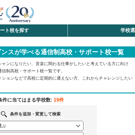
ート校を探す
学校
検索
ダンスが学べる通信制高校・サポート校一覧
ら探す
シャンになりたい、音楽に関わる仕事がしたいと考えている方に向け
エリアを選択して探す
通信制高校・サポート校一覧です。
ィションなどで高校に定期的に通えない方、これからチャレンジしたい
北海道・東北
北陸・甲信越
条件に当てはまる学校数:
19件
中国
条件を追加・変更して検索
九州・沖縄