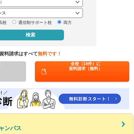
閉じる
高校
通信制サポート校
両方
検索
資料請求はすべて
無料です！
に
全校（19件）に
資料請求（無料）
ャンパス