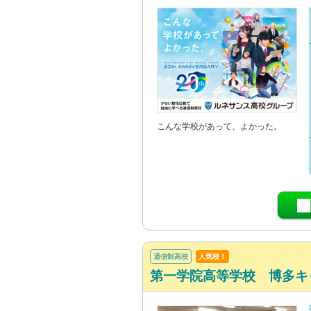
こんな学校があって、よかった。
通信制高校
人気校！
第一学院高等学校 博多キ