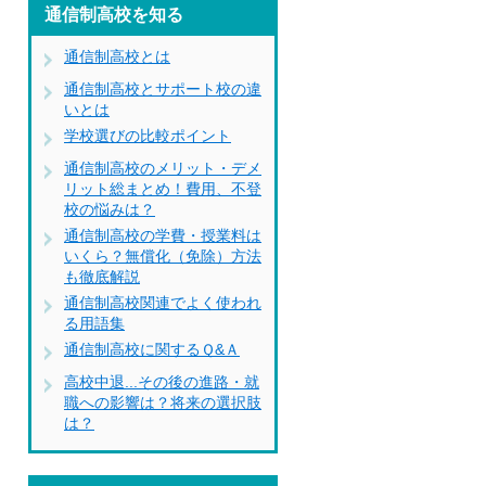
通信制高校を知る
通信制高校とは
通信制高校とサポート校の違
いとは
学校選びの比較ポイント
通信制高校のメリット・デメ
リット総まとめ！費用、不登
校の悩みは？
通信制高校の学費・授業料は
いくら？無償化（免除）方法
も徹底解説
通信制高校関連でよく使われ
る用語集
通信制高校に関するＱ&Ａ
高校中退...その後の進路・就
職への影響は？将来の選択肢
は？