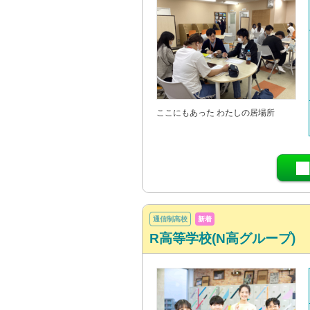
ここにもあった わたしの居場所
通信制高校
新着
R高等学校(N高グループ)