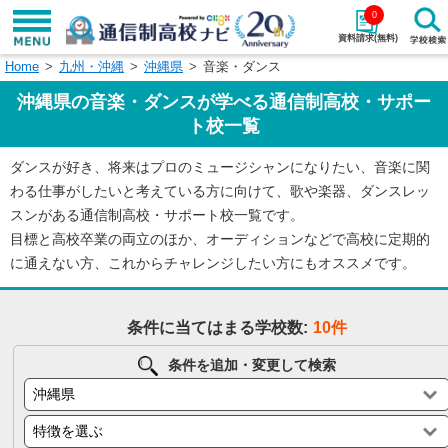
0
資料請求(無料)
Home
九州・沖縄
沖縄県
音楽・ダンス
学校名で探す
沖縄県の音楽・ダンスが学べる通信制高校・サポー
検索
ト校一覧
ダンスが好き、将来はプロのミュージシャンになりたい、音楽に関
エリアから探す
特徴から探す
わる仕事がしたいと考えている方に向けて、歌や楽器、ダンスレッ
スンがある通信制高校・サポート校一覧です。
エリアを選択して探す
目標と高校卒業の両立のほか、オーディションなどで高校に定期的
関東
北海道・東北
に通えない方、これからチャレンジしたい方にもオススメです。
東海
北陸・甲信越
条件に当てはまる学校数:
10件
近畿
中国
条件を追加・変更して検索
四国
九州・沖縄