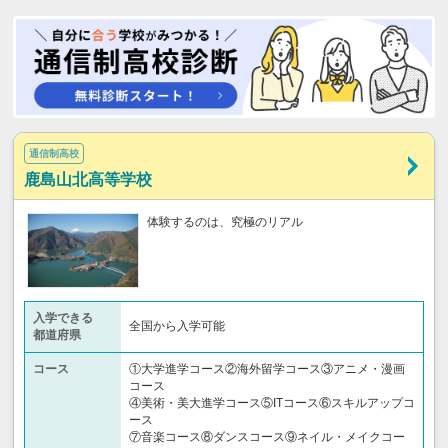
通信制高校
鹿島山北高等学校
体験するのは、究極のリアル
入学できる
全国から入学可能
都道府県
コース
①大学進学コース②海外留学コース③アニメ・漫画
コース
④美術・美大進学コース⑤ITコース⑥スキルアップコ
ース
⑦音楽コース⑧ダンスコース⑨ネイル・メイクコー