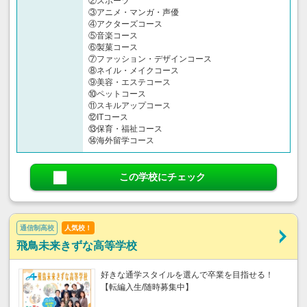
②スポーツ
③アニメ・マンガ・声優
④アクターズコース
⑤音楽コース
⑥製菓コース
⑦ファッション・デザインコース
⑧ネイル・メイクコース
⑨美容・エステコース
⑩ペットコース
⑪スキルアップコース
⑫ITコース
⑬保育・福祉コース
⑭海外留学コース
この学校にチェック
通信制高校
人気校！
飛鳥未来きずな高等学校
好きな通学スタイルを選んで卒業を目指せる！
【転編入生/随時募集中】