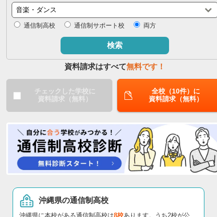
閉じる
通信制高校
通信制サポート校
両方
検索
資料請求はすべて
無料です！
チェックした学校に
全校（10件）に
資料請求（無料）
資料請求（無料）
沖縄県の通信制高校
沖縄県に本校がある通信制高校は
8校
あります。うち2校が公