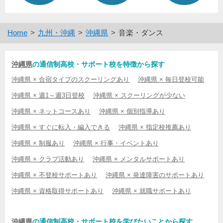
Home
九州・沖縄
沖縄県
音楽・ダンス
沖縄県
の通信制高校・サポート校を特徴から探す
沖縄県 × 合宿タイプのスクーリングあり
沖縄県 × 毎日登校可能
沖縄県 × 週1～週3日登校
沖縄県 × スクーリングが少ない
沖縄県 × ネットコースあり
沖縄県 × 個別指導あり
沖縄県 × すぐに転入・編入できる
沖縄県 × 指定校推薦あり
沖縄県 × 制服あり
沖縄県 × 行事・イベントあり
沖縄県 × クラブ活動あり
沖縄県 × メンタルサポートあり
沖縄県 × 不登校サポートあり
沖縄県 × 発達障害のサポートあり
沖縄県 × 資格取得サポートあり
沖縄県 × 就職サポートあり
沖縄県
の通信制高校・サポート校を学びたいことから探す