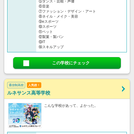
⑤ダンス・芸能・声優
⑥音楽
⑦ファッション・デザイン・アート
⑧ネイル・メイク・美容
⑨eスポーツ
⑩スポーツ
⑪ペット
⑫製菓・製パン
⑬IT
⑭スキルアップ
この学校にチェック
通信制高校
人気校！
ルネサンス高等学校
こんな学校があって、よかった。