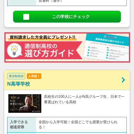
普通科（通学）
この学校にチェック
通信制高校
人気校！
N高等学校
高校生の100人に一人がN高グループ生、日本で一
番選ばれている高校
入学できる
全国から入学可能！全国どこでも授業が受けられ
都道府県
る！