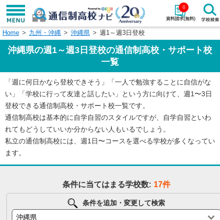
0
資料請求(無料)
Home
九州・沖縄
沖縄県
週1～週3日登校
学校名で探す
沖縄県の週1～週3日登校の通信制高校・サポート校
検索
一覧
「週に何日かなら登校できそう」「一人で勉強することに自信がな
エリアから探す
特徴から探す
い」「学校に行って友達と話したい」という方に向けて、週1〜3日
登校できる通信制高校・サポート校一覧です。
エリアを選択して探す
通信制高校は基本的に自学自習のスタイルですが、自学自習といわ
関東
北海道・東北
れてもどうしていいか分からない人もいるでしょう。
私立の通信制高校には、週1日〜コースを選べる学校が多くなってい
東海
北陸・甲信越
ます。
近畿
中国
条件に当てはまる学校数:
17件
四国
九州・沖縄
条件を追加・変更して検索