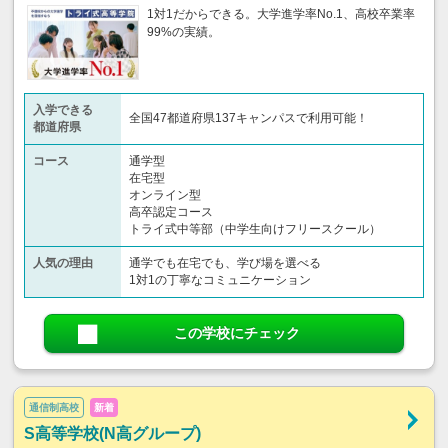
1対1だからできる。大学進学率No.1、高校卒業率
99%の実績。
入学できる
全国47都道府県137キャンパスで利用可能！
都道府県
コース
通学型
在宅型
オンライン型
高卒認定コース
トライ式中等部（中学生向けフリースクール）​
人気の理由
通学でも在宅でも、学び場を選べる
1対1の丁寧なコミュニケーション
この学校にチェック
通信制高校
新着
S高等学校(N高グループ)