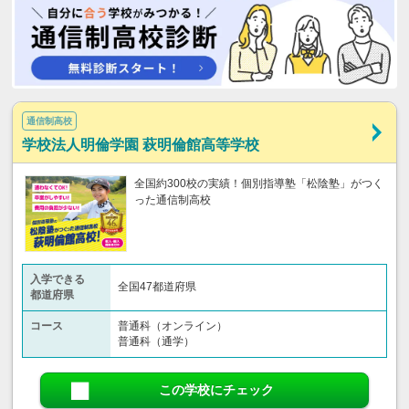
通信制高校
学校法人明倫学園 萩明倫館高等学校
全国約300校の実績！個別指導塾「松陰塾」がつく
った通信制高校
入学できる
全国47都道府県
都道府県
コース
普通科（オンライン）
普通科（通学）
この学校にチェック