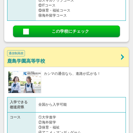
⑪スキルアップコース
⑫ITコース
⑬保育・福祉コース
⑭海外留学コース
この学校にチェック
通信制高校
鹿島学園高等学校
カシマの通信なら、進路が広がる！
入学できる
全国から入学可能
都道府県
コース
①大学進学
②海外留学
③保育・福祉
④アニメ・マンガ・ゲーム