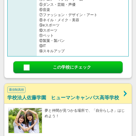
⑤ダンス・芸能・声優
⑥音楽
⑦ファッション・デザイン・アート
⑧ネイル・メイク・美容
⑨eスポーツ
⑩スポーツ
⑪ペット
⑫製菓・製パン
⑬IT
⑭スキルアップ
この学校にチェック
通信制高校
学校法人佐藤学園 ヒューマンキャンパス高等学校
夢と仲間が見つかる場所で、「自分らしさ」はじ
めよう！