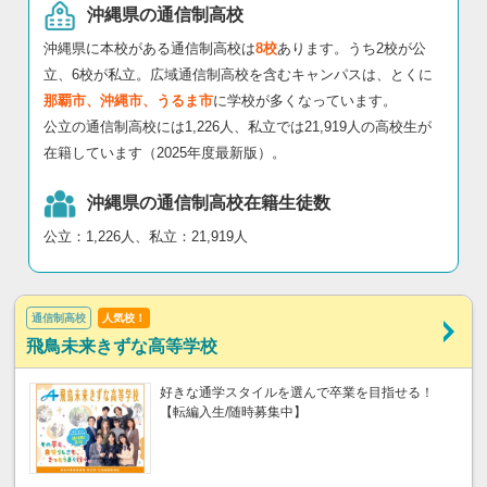
沖縄県の通信制高校
沖縄県に本校がある通信制高校は
8校
あります。うち2校が公
立、6校が私立。広域通信制高校を含むキャンパスは、とくに
那覇市、沖縄市、うるま市
に学校が多くなっています。
公立の通信制高校には1,226人、私立では21,919人の高校生が
在籍しています（2025年度最新版）。
沖縄県の通信制高校在籍生徒数
公立：1,226人、私立：21,919人
通信制高校
人気校！
飛鳥未来きずな高等学校
好きな通学スタイルを選んで卒業を目指せる！
【転編入生/随時募集中】