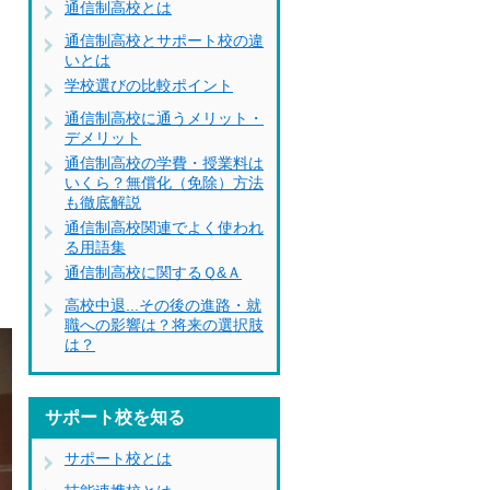
通信制高校とは
通信制高校とサポート校の違
いとは
学校選びの比較ポイント
通信制高校に通うメリット・
デメリット
通信制高校の学費・授業料は
いくら？無償化（免除）方法
も徹底解説
通信制高校関連でよく使われ
る用語集
通信制高校に関するＱ&Ａ
高校中退...その後の進路・就
職への影響は？将来の選択肢
は？
サポート校を知る
サポート校とは