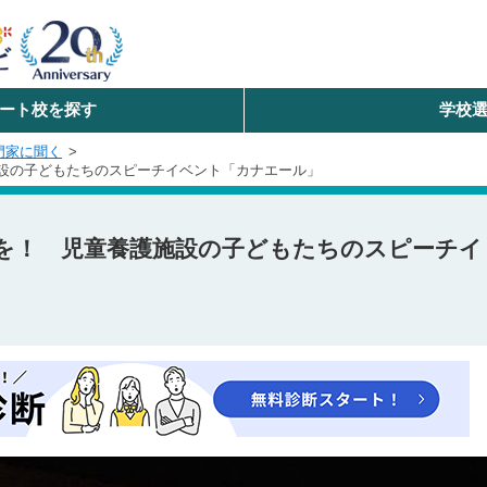
ート校を探す
学校
検索
門家に聞く
設の子どもたちのスピーチイベント「カナエール」
ら探す
エリアを選択して探す
を！ 児童養護施設の子どもたちのスピーチイ
北海道・東北
北陸・甲信越
中国
九州・沖縄