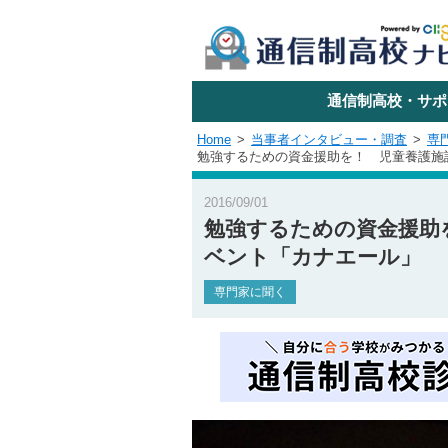
学校名で探す
通信制高校・サポ
Home
当事者インタビュー・調査
専
勉強するための資金援助を！ 児童養護施
エリアか
2016/09/01
勉強するための資金援助
ベント「カナエール」
関東
専門家に聞く
東海
近畿
四国