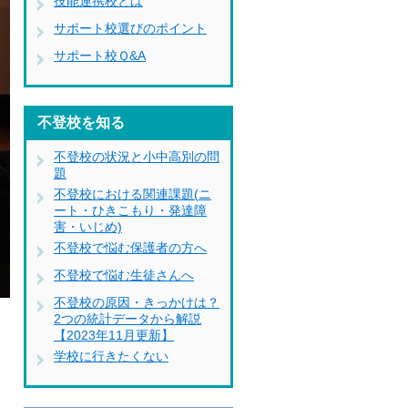
技能連携校とは
サポート校選びのポイント
サポート校Ｑ&A
不登校を知る
不登校の状況と小中高別の問
題
不登校における関連課題(ニ
ート・ひきこもり・発達障
害・いじめ)
不登校で悩む保護者の方へ
不登校で悩む生徒さんへ
不登校の原因・きっかけは？
2つの統計データから解説
【2023年11月更新】
学校に行きたくない