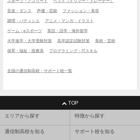
スポーツ・アスリート
ペット（トリマー・トレーナー）
音楽・ダンス
声優・芸能
ファッション・美容
調理・パティシエ
アニメ・マンガ・イラスト
ゲーム・eスポーツ
英語・語学・海外留学
大学進学・大学受験対策
高卒認定試験対策
美術・芸術
保育・福祉・医療系
プログラミング・ITスキル
全国の通信制高校・サポート校一覧
TOP
エリアから探す
特徴から探す
通信制高校を知る
サポート校を知る