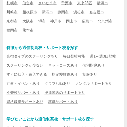
札幌市
仙台市
さいたま市
千葉市
東京23区
横浜市
川崎市
相模原市
新潟市
静岡市
浜松市
名古屋市
京都市
大阪市
堺市
神戸市
岡山市
広島市
北九州市
福岡市
熊本市
特徴から通信制高校・サポート校を探す
合宿タイプのスクーリングあり
毎日登校可能
週1～週3日登校
スクーリングが少ない
ネットコースあり
個別指導あり
すぐに転入・編入できる
指定校推薦あり
制服あり
行事・イベントあり
クラブ活動あり
メンタルサポートあり
不登校サポートあり
発達障害のサポートあり
資格取得サポートあり
就職サポートあり
学びたいことから通信制高校・サポート校を探す