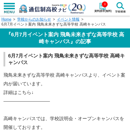
0
資料請求(無料)
Home
学校からのお知らせ
イベント情報
学校名で探す
6月7月イベント案内 飛鳥未来きずな高等学校 高崎キャンパス
『6月7月イベント案内 飛鳥未来きずな高等学校 高
検索
崎キャンパス』の記事
エリアから探す
特徴から探す
6月7月イベント案内 飛鳥未来きずな高等学校 高崎キ
ャンパス
エリアを選択して探す
飛鳥未来きずな高等学校 高崎キャンパスより、イベント案
関東
北海道・東北
内が届いています。
東海
北陸・甲信越
詳細はこちら↓
——————————
近畿
中国
高崎キャンパスでは、学校説明会・オープンキャンパスを
四国
九州・沖縄
開催しております。