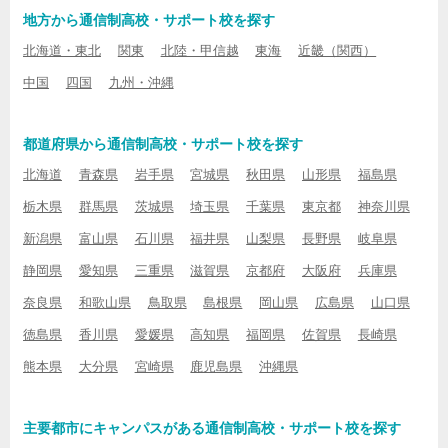
地方から通信制高校・サポート校を探す
北海道・東北
関東
北陸・甲信越
東海
近畿（関西）
中国
四国
九州・沖縄
都道府県から通信制高校・サポート校を探す
北海道
青森県
岩手県
宮城県
秋田県
山形県
福島県
栃木県
群馬県
茨城県
埼玉県
千葉県
東京都
神奈川県
新潟県
富山県
石川県
福井県
山梨県
長野県
岐阜県
静岡県
愛知県
三重県
滋賀県
京都府
大阪府
兵庫県
奈良県
和歌山県
鳥取県
島根県
岡山県
広島県
山口県
徳島県
香川県
愛媛県
高知県
福岡県
佐賀県
長崎県
熊本県
大分県
宮崎県
鹿児島県
沖縄県
主要都市にキャンパスがある通信制高校・サポート校を探す