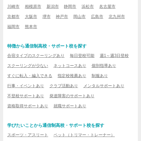
川崎市
相模原市
新潟市
静岡市
浜松市
名古屋市
京都市
大阪市
堺市
神戸市
岡山市
広島市
北九州市
福岡市
熊本市
特徴から通信制高校・サポート校を探す
合宿タイプのスクーリングあり
毎日登校可能
週1～週3日登校
スクーリングが少ない
ネットコースあり
個別指導あり
すぐに転入・編入できる
指定校推薦あり
制服あり
行事・イベントあり
クラブ活動あり
メンタルサポートあり
不登校サポートあり
発達障害のサポートあり
資格取得サポートあり
就職サポートあり
学びたいことから通信制高校・サポート校を探す
スポーツ・アスリート
ペット（トリマー・トレーナー）