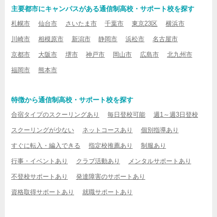
主要都市にキャンパスがある通信制高校・サポート校を探す
札幌市
仙台市
さいたま市
千葉市
東京23区
横浜市
川崎市
相模原市
新潟市
静岡市
浜松市
名古屋市
京都市
大阪市
堺市
神戸市
岡山市
広島市
北九州市
福岡市
熊本市
特徴から通信制高校・サポート校を探す
合宿タイプのスクーリングあり
毎日登校可能
週1～週3日登校
スクーリングが少ない
ネットコースあり
個別指導あり
すぐに転入・編入できる
指定校推薦あり
制服あり
行事・イベントあり
クラブ活動あり
メンタルサポートあり
不登校サポートあり
発達障害のサポートあり
資格取得サポートあり
就職サポートあり