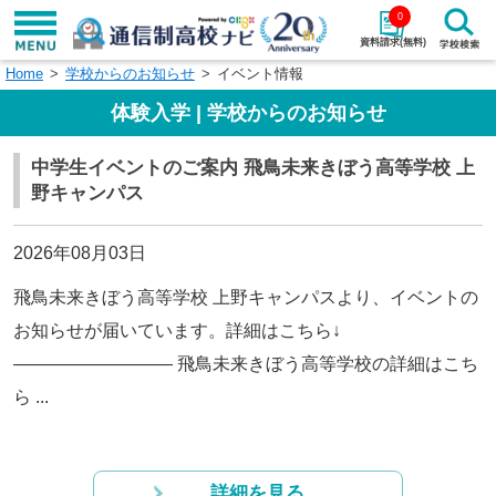
0
資料請求(無料)
Home
学校からのお知らせ
イベント情報
学校名で探す
体験入学 | 学校からのお知らせ
検索
中学生イベントのご案内 飛鳥未来きぼう高等学校 上
野キャンパス
エリアから探す
特徴から探す
エリアを選択して探す
2026年08月03日
関東
北海道・東北
飛鳥未来きぼう高等学校 上野キャンパスより、イベントの
お知らせが届いています。詳細はこちら↓
東海
北陸・甲信越
————————— 飛鳥未来きぼう高等学校の詳細はこち
ら ...
近畿
中国
四国
九州・沖縄
詳細を見る