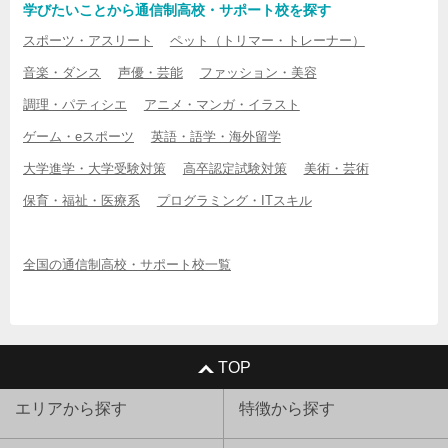
学びたいことから通信制高校・サポート校を探す
スポーツ・アスリート
ペット（トリマー・トレーナー）
音楽・ダンス
声優・芸能
ファッション・美容
調理・パティシエ
アニメ・マンガ・イラスト
ゲーム・eスポーツ
英語・語学・海外留学
大学進学・大学受験対策
高卒認定試験対策
美術・芸術
保育・福祉・医療系
プログラミング・ITスキル
全国の通信制高校・サポート校一覧
TOP
エリアから探す
特徴から探す