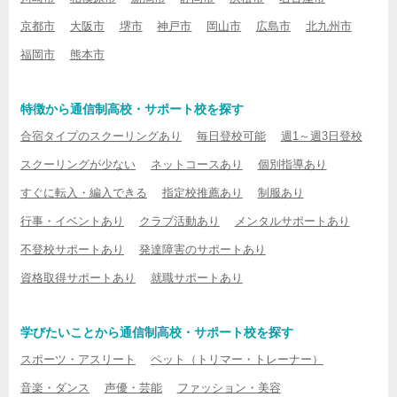
京都市
大阪市
堺市
神戸市
岡山市
広島市
北九州市
福岡市
熊本市
特徴から通信制高校・サポート校を探す
合宿タイプのスクーリングあり
毎日登校可能
週1～週3日登校
スクーリングが少ない
ネットコースあり
個別指導あり
すぐに転入・編入できる
指定校推薦あり
制服あり
行事・イベントあり
クラブ活動あり
メンタルサポートあり
不登校サポートあり
発達障害のサポートあり
資格取得サポートあり
就職サポートあり
学びたいことから通信制高校・サポート校を探す
スポーツ・アスリート
ペット（トリマー・トレーナー）
音楽・ダンス
声優・芸能
ファッション・美容