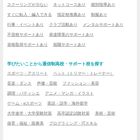
スクーリングが少ない
ネットコースあり
個別指導あり
すぐに転入・編入できる
指定校推薦あり
制服あり
行事・イベントあり
クラブ活動あり
メンタルサポートあり
不登校サポートあり
発達障害のサポートあり
資格取得サポートあり
就職サポートあり
学びたいことから通信制高校・サポート校を探す
スポーツ・アスリート
ペット（トリマー・トレーナー）
音楽・ダンス
声優・芸能
ファッション・美容
調理・パティシエ
アニメ・マンガ・イラスト
ゲーム・eスポーツ
英語・語学・海外留学
大学進学・大学受験対策
高卒認定試験対策
美術・芸術
保育・福祉・医療系
プログラミング・ITスキル