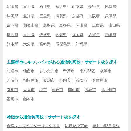
新潟県
富山県
石川県
福井県
山梨県
長野県
岐阜県
静岡県
愛知県
三重県
滋賀県
京都府
大阪府
兵庫県
奈良県
和歌山県
鳥取県
島根県
岡山県
広島県
山口県
徳島県
香川県
愛媛県
高知県
福岡県
佐賀県
長崎県
熊本県
大分県
宮崎県
鹿児島県
沖縄県
主要都市にキャンパスがある通信制高校・サポート校を探す
札幌市
仙台市
さいたま市
千葉市
東京23区
横浜市
川崎市
相模原市
新潟市
静岡市
浜松市
名古屋市
京都市
大阪市
堺市
神戸市
岡山市
広島市
北九州市
福岡市
熊本市
特徴から通信制高校・サポート校を探す
合宿タイプのスクーリングあり
毎日登校可能
週1～週3日登校