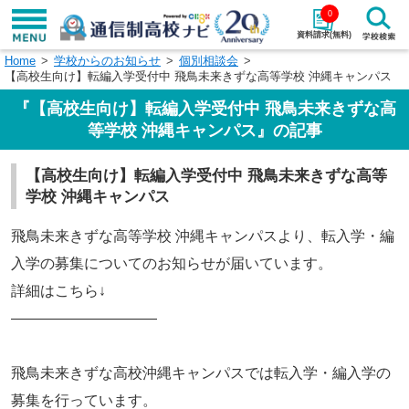
0
資料請求(無料)
Home
学校からのお知らせ
個別相談会
学校名で探す
【高校生向け】転編入学受付中 飛鳥未来きずな高等学校 沖縄キャンパス
『【高校生向け】転編入学受付中 飛鳥未来きずな高
検索
等学校 沖縄キャンパス』の記事
エリアから探す
特徴から探す
【高校生向け】転編入学受付中 飛鳥未来きずな高等
学校 沖縄キャンパス
エリアを選択して探す
飛鳥未来きずな高等学校 沖縄キャンパスより、転入学・編
関東
北海道・東北
入学の募集についてのお知らせが届いています。
東海
北陸・甲信越
詳細はこちら↓
——————————
近畿
中国
飛鳥未来きずな高校沖縄キャンパスでは転入学・編入学の
四国
九州・沖縄
募集を行っています。