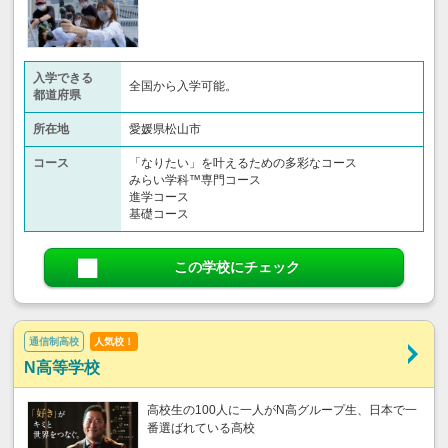
入学できる
全国から入学可能。
都道府県
所在地
愛媛県松山市
コース
「なりたい」を叶えるための多彩なコース
みらい学科™専門コース
進学コース
基礎コース
この学校にチェック
通信制高校
人気校！
N高等学校
高校生の100人に一人がN高グループ生、日本で一
番選ばれている高校