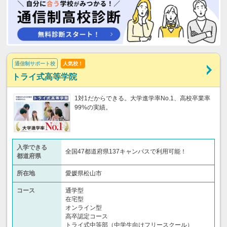
通信制サポート校
人気校！
トライ式高等学院
1対1だからできる。大学進学率No.1、高校卒業率
99%の実績。
入学できる
全国47都道府県137キャンパスで利用可能！
都道府県
所在地
愛媛県松山市
コース
通学型
在宅型
オンライン型
高卒認定コース
トライ式中等部（中学生向けフリースクール）​