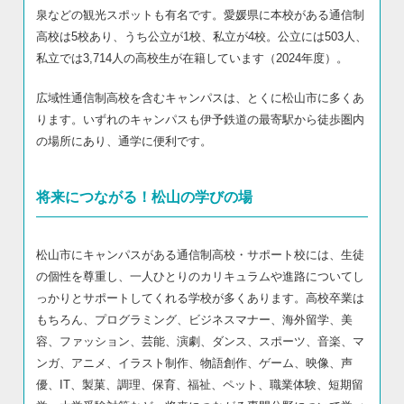
泉などの観光スポットも有名です。愛媛県に本校がある通信制
高校は5校あり、うち公立が1校、私立が4校。公立には503人、
私立では3,714人の高校生が在籍しています（2024年度）。
広域性通信制高校を含むキャンパスは、とくに松山市に多くあ
ります。いずれのキャンパスも伊予鉄道の最寄駅から徒歩圏内
の場所にあり、通学に便利です。
将来につながる！松山の学びの場
松山市にキャンパスがある通信制高校・サポート校には、生徒
の個性を尊重し、一人ひとりのカリキュラムや進路についてし
っかりとサポートしてくれる学校が多くあります。高校卒業は
もちろん、プログラミング、ビジネスマナー、海外留学、美
容、ファッション、芸能、演劇、ダンス、スポーツ、音楽、マ
ンガ、アニメ、イラスト制作、物語創作、ゲーム、映像、声
優、IT、製菓、調理、保育、福祉、ペット、職業体験、短期留