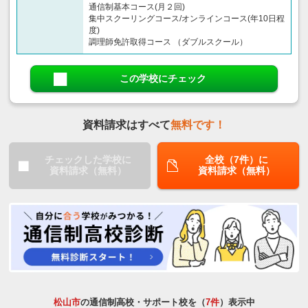
通信制基本コース(月２回)
集中スクーリングコース/オンラインコース(年10日程
度)
調理師免許取得コース （ダブルスクール）
この学校にチェック
資料請求はすべて
無料です！
チェックした学校に
全校（7件）に
資料請求（無料）
資料請求（無料）
松山市
の通信制高校・サポート校を（
7件
）表示中