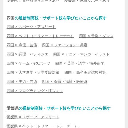
愛媛県 × 資格取得サポートあり
愛媛県 × 就職サポートあり
四国
の通信制高校・サポート校を学びたいことから探す
四国 × スポーツ・アスリート
四国 × ペット（トリマー・トレーナー）
四国 × 音楽・ダンス
四国 × 声優・芸能
四国 × ファッション・美容
四国 × 調理・パティシエ
四国 × アニメ・マンガ・イラスト
四国 × ゲーム・eスポーツ
四国 × 英語・語学・海外留学
四国 × 大学進学・大学受験対策
四国 × 高卒認定試験対策
四国 × 美術・芸術
四国 × 保育・福祉・医療系
四国 × プログラミング・ITスキル
愛媛県
の通信制高校・サポート校を学びたいことから探す
愛媛県 × スポーツ・アスリート
愛媛県 × ペット（トリマー・トレーナー）