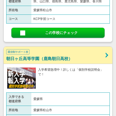
都道府県
県、山口県、徳島県、鹿児島県、愛媛県、香川県
所在地
愛媛県松山市
コース
KCP学習コース
この学校にチェック
通信制サポート校
朝日ヶ丘高等学園（鹿島朝日高校）
入学希望急増中！詳しくは「個別学校説明会」
で！
入学できる
愛媛県
都道府県
所在地
愛媛県松山市