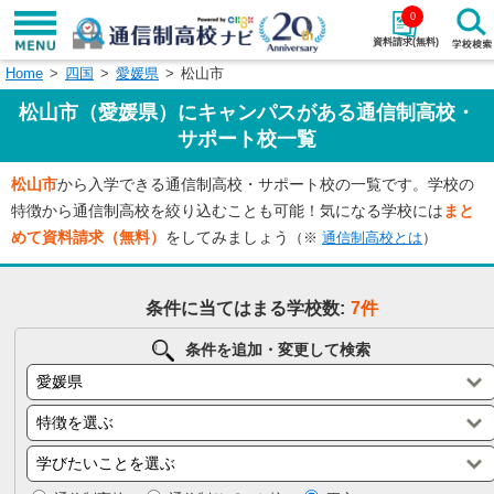
0
資料請求(無料)
Home
四国
愛媛県
松山市
学校名で探す
松山市（愛媛県）にキャンパスがある通信制高校・
検索
サポート校一覧
松山市
から入学できる通信制高校・サポート校の一覧です。学校の
エリアから探す
特徴から探す
特徴から通信制高校を絞り込むことも可能！気になる学校には
まと
めて資料請求（無料）
をしてみましょう
（※
通信制高校とは
）
エリアを選択して探す
関東
北海道・東北
条件に当てはまる学校数:
7件
東海
北陸・甲信越
条件を追加・変更して検索
近畿
中国
四国
九州・沖縄