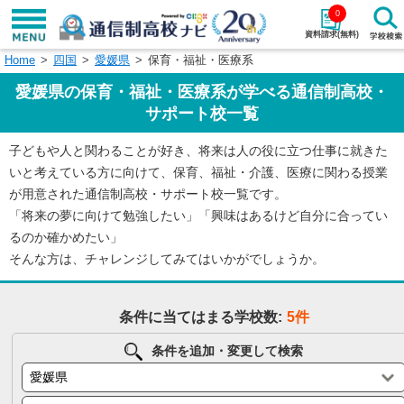
0
資料請求(無料)
Home
四国
愛媛県
保育・福祉・医療系
学校名で探す
愛媛県の保育・福祉・医療系が学べる通信制高校・
検索
サポート校一覧
子どもや人と関わることが好き、将来は人の役に立つ仕事に就きた
エリアから探す
特徴から探す
いと考えている方に向けて、保育、福祉・介護、医療に関わる授業
が用意された通信制高校・サポート校一覧です。
エリアを選択して探す
「将来の夢に向けて勉強したい」「興味はあるけど自分に合ってい
関東
北海道・東北
るのか確かめたい」
そんな方は、チャレンジしてみてはいかがでしょうか。
東海
北陸・甲信越
条件に当てはまる学校数:
5件
近畿
中国
条件を追加・変更して検索
四国
九州・沖縄