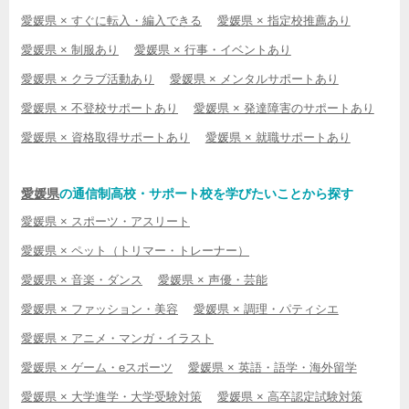
愛媛県 × すぐに転入・編入できる
愛媛県 × 指定校推薦あり
愛媛県 × 制服あり
愛媛県 × 行事・イベントあり
愛媛県 × クラブ活動あり
愛媛県 × メンタルサポートあり
愛媛県 × 不登校サポートあり
愛媛県 × 発達障害のサポートあり
愛媛県 × 資格取得サポートあり
愛媛県 × 就職サポートあり
愛媛県
の通信制高校・サポート校を学びたいことから探す
愛媛県 × スポーツ・アスリート
愛媛県 × ペット（トリマー・トレーナー）
愛媛県 × 音楽・ダンス
愛媛県 × 声優・芸能
愛媛県 × ファッション・美容
愛媛県 × 調理・パティシエ
愛媛県 × アニメ・マンガ・イラスト
愛媛県 × ゲーム・eスポーツ
愛媛県 × 英語・語学・海外留学
愛媛県 × 大学進学・大学受験対策
愛媛県 × 高卒認定試験対策