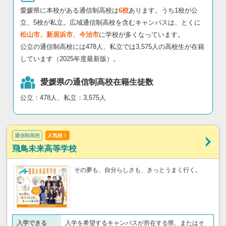
愛媛県に本校がある通信制高校は
6校
あります。うち1校が公
立、5校が私立。広域通信制高校を含むキャンパスは、とくに
松山市、新居浜市、今治市
に学校が多くなっています。
公立の通信制高校には478人、私立では3,575人の高校生が在籍
しています（2025年度最新版）。
愛媛県の通信制高校在籍生徒数
公立：478人、私立：3,575人
通信制高校
人気校！
飛鳥未来高等学校
その夢も、自分らしさも、きっとうまく行く。
入学できる
入学を希望するキャンパスが所在する県、またはそ