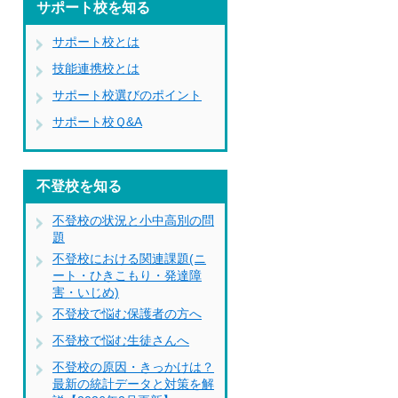
サポート校を知る
サポート校とは
技能連携校とは
サポート校選びのポイント
サポート校Ｑ&A
不登校を知る
不登校の状況と小中高別の問
題
不登校における関連課題(ニ
ート・ひきこもり・発達障
害・いじめ)
不登校で悩む保護者の方へ
不登校で悩む生徒さんへ
不登校の原因・きっかけは？
最新の統計データと対策を解