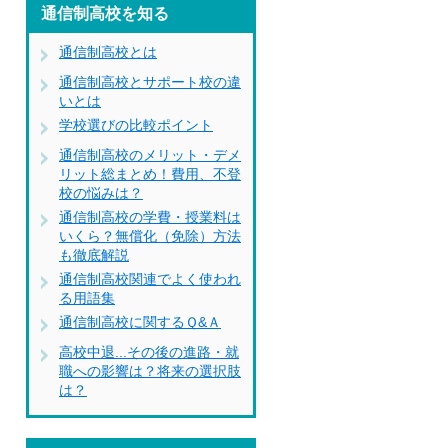
通信制高校を知る
通信制高校とは
通信制高校とサポート校の違
いとは
学校選びの比較ポイント
通信制高校のメリット・デメ
リット総まとめ！費用、不登
校の悩みは？
通信制高校の学費・授業料は
いくら？無償化（免除）方法
も徹底解説
通信制高校関連でよく使われ
る用語集
通信制高校に関するＱ&Ａ
高校中退...その後の進路・就
職への影響は？将来の選択肢
は？