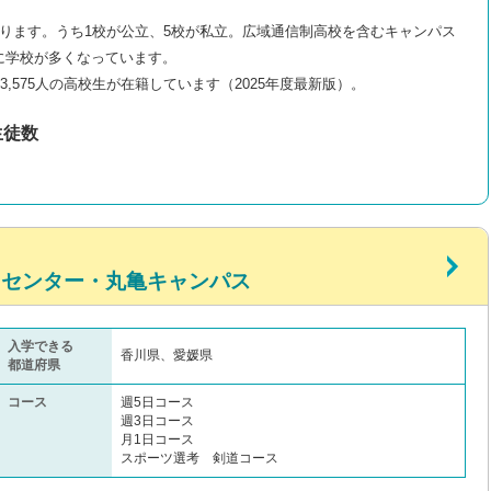
ります。うち1校が公立、5校が私立。広域通信制高校を含むキャンパス
に学校が多くなっています。
3,575人の高校生が在籍しています（2025年度最新版）。
生徒数
習センター・丸亀キャンパス
入学できる
香川県、愛媛県
都道府県
コース
週5日コース
週3日コース
月1日コース
スポーツ選考 剣道コース