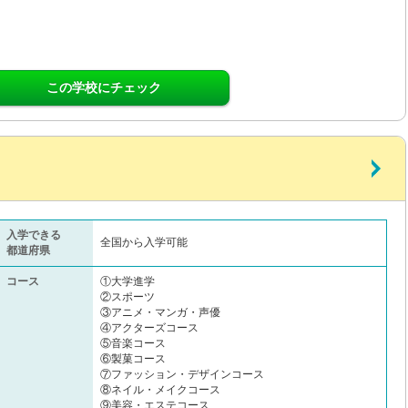
この学校にチェック
入学できる
全国から入学可能
都道府県
コース
①大学進学
②スポーツ
③アニメ・マンガ・声優
④アクターズコース
⑤音楽コース
⑥製菓コース
⑦ファッション・デザインコース
⑧ネイル・メイクコース
⑨美容・エステコース