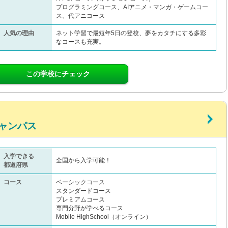
プログラミングコース、AIアニメ・マンガ・ゲームコー
ス、代アニコース
人気の理由
ネット学習で最短年5日の登校、夢をカタチにする多彩
なコースも充実。
この学校にチェック
ャンパス
入学できる
全国から入学可能！
都道府県
コース
ベーシックコース
スタンダードコース
プレミアムコース
専門分野が学べるコース
Mobile HighSchool（オンライン）