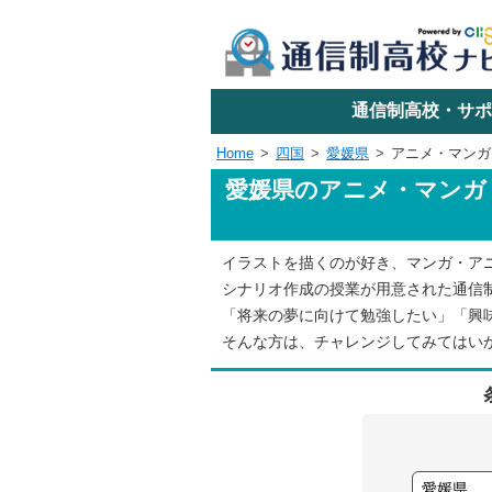
学校名で探す
通信制高校・サポ
Home
四国
愛媛県
アニメ・マンガ
愛媛県のアニメ・マンガ
エリアか
イラストを描くのが好き、マンガ・ア
関東
シナリオ作成の授業が用意された通信
「将来の夢に向けて勉強したい」「興
東海
そんな方は、チャレンジしてみてはい
近畿
四国