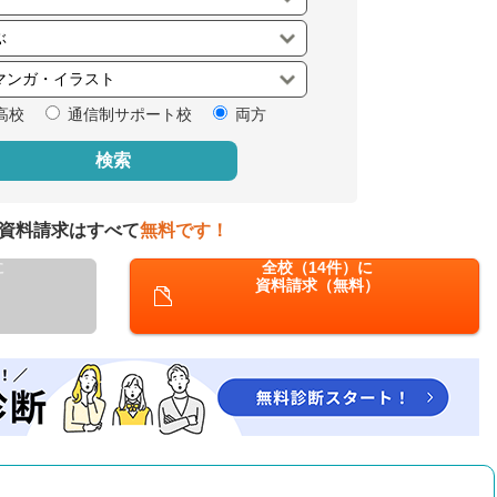
閉じる
高校
通信制サポート校
両方
検索
資料請求はすべて
無料です！
に
全校（14件）に
資料請求（無料）