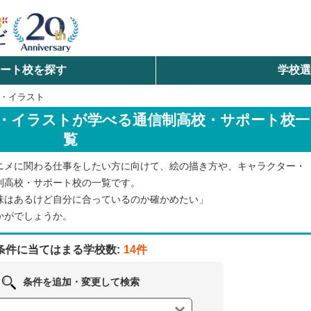
ート校を探す
学校
検索
・イラスト
・イラストが学べる通信制高校・サポート校一
ら探す
覧
エリアを選択して探す
ニメに関わる仕事をしたい方に向けて、絵の描き方や、キャラクター・
北海道・東北
制高校・サポート校の一覧です。
味はあるけど自分に合っているのか確かめたい」
北陸・甲信越
かがでしょうか。
条件に当てはまる学校数:
14件
中国
条件を追加・変更して検索
九州・沖縄