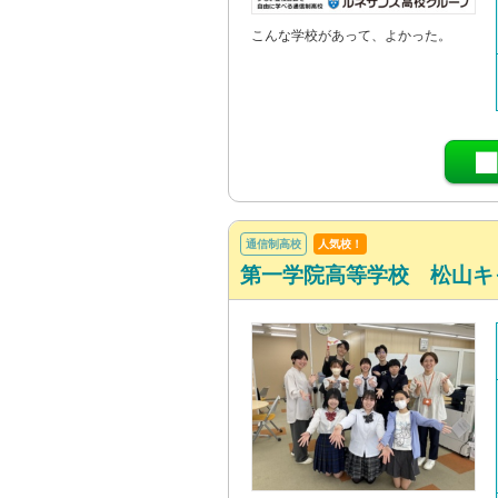
こんな学校があって、よかった。
通信制高校
人気校！
第一学院高等学校 松山キ