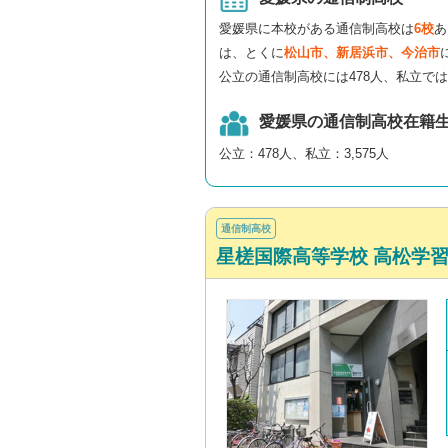
愛媛県に本校がある通信制高校は
6校
あ
は、とくに
松山市、新居浜市、今治市
公立の通信制高校には478人、私立では
愛媛県の通信制高校在籍
公立：478人、私立：3,575人
通信制高校
星槎国際高等学校 高松学