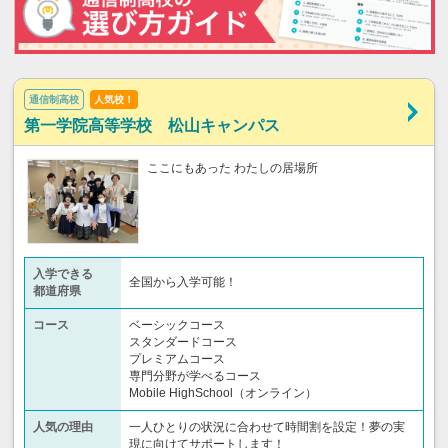
通信制高校
人気校！
第一学院高等学校 松山キャンパス
ここにもあった わたしの居場所
入学できる
全国から入学可能！
都道府県
コース
ベーシックコース
スタンダードコース
プレミアムコース
専門分野が学べるコース
Mobile HighSchool（オンライン）
人気の理由
一人ひとりの状況に合わせて時間割を設定！夢の実
現に向けてサポートします！