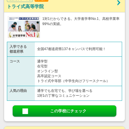
トライ式高等学院
1対1だからできる。大学進学率No.1、高校卒業率
99%の実績。
入学できる
全国47都道府県137キャンパスで利用可能！
都道府県
コース
通学型
在宅型
オンライン型
高卒認定コース
トライ式中等部（中学生向けフリースクール）​
人気の理由
通学でも在宅でも、学び場を選べる
1対1の丁寧なコミュニケーション
この学校にチェック