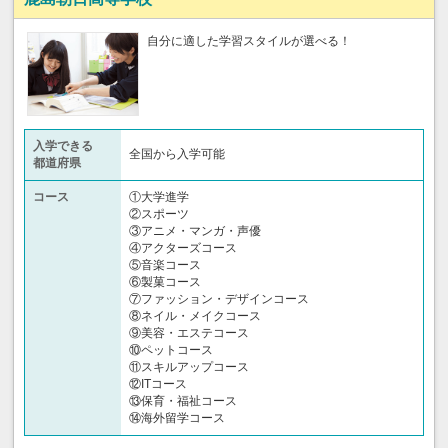
自分に適した学習スタイルが選べる！
入学できる
全国から入学可能
都道府県
コース
①大学進学
②スポーツ
③アニメ・マンガ・声優
④アクターズコース
⑤音楽コース
⑥製菓コース
⑦ファッション・デザインコース
⑧ネイル・メイクコース
⑨美容・エステコース
⑩ペットコース
⑪スキルアップコース
⑫ITコース
⑬保育・福祉コース
⑭海外留学コース