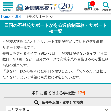
0
資料請求(無料)
Home
四国
不登校サポートあり
学校名で探す
四国の不登校サポートがある通信制高校・サポート
検索
校一覧
不登校の状態に合わせたサポート体制が充実している通信制高校・
エリアから探す
特徴から探す
サポート校一覧です。
登校日を選べるタイプ（週1〜5日）、登校日が少ないタイプ（月に
エリアを選択して探す
数日、年1回）など、自分のペースで高校卒業を目指せるのが通信制
関東
北海道・東北
高校の魅力です。
「少ない日数から徐々に登校日を増やしたい」「できるだけ登校し
東海
北陸・甲信越
たくない」という希望にも柔軟に対応しています。
近畿
中国
条件に当てはまる学校数:
17件
四国
九州・沖縄
条件を追加・変更して検索