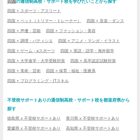
四国
の通信制高校・サポート校を学びたいことから探す
四国 × スポーツ・アスリート
四国 × ペット（トリマー・トレーナー）
四国 × 音楽・ダンス
四国 × 声優・芸能
四国 × ファッション・美容
四国 × 調理・パティシエ
四国 × アニメ・マンガ・イラスト
四国 × ゲーム・eスポーツ
四国 × 英語・語学・海外留学
四国 × 大学進学・大学受験対策
四国 × 高卒認定試験対策
四国 × 美術・芸術
四国 × 保育・福祉・医療系
四国 × プログラミング・ITスキル
不登校サポートありの通信制高校・サポート校を都道府県から
探す
徳島県 x 不登校サポートあり
香川県 x 不登校サポートあり
愛媛県 x 不登校サポートあり
高知県 x 不登校サポートあり