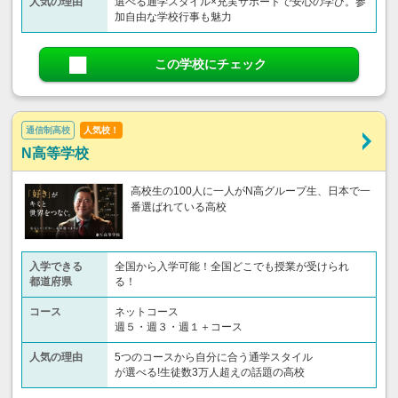
人気の理由
選べる通学スタイル×充実サポートで安心の学び。参
加自由な学校行事も魅力
この学校にチェック
通信制高校
人気校！
N高等学校
高校生の100人に一人がN高グループ生、日本で一
番選ばれている高校
入学できる
全国から入学可能！全国どこでも授業が受けられ
都道府県
る！
コース
ネットコース
週５・週３・週１＋コース
人気の理由
5つのコースから自分に合う通学スタイル
が選べる!生徒数3万人超えの話題の高校