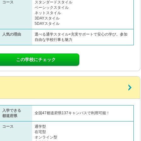
コース
スタンダードスタイル
ベーシックスタイル
ネットスタイル
3DAYスタイル
5DAYスタイル
人気の理由
選べる通学スタイル×充実サポートで安心の学び。参加
自由な学校行事も魅力
この学校にチェック
入学できる
全国47都道府県137キャンパスで利用可能！
都道府県
コース
通学型
在宅型
オンライン型