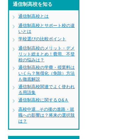
通信制高校を知る
通信制高校とは
通信制高校とサポート校の違
いとは
学校選びの比較ポイント
通信制高校のメリット・デメ
リット総まとめ！費用、不登
校の悩みは？
通信制高校の学費・授業料は
いくら？無償化（免除）方法
も徹底解説
通信制高校関連でよく使われ
る用語集
通信制高校に関するＱ&Ａ
高校中退...その後の進路・就
職への影響は？将来の選択肢
は？