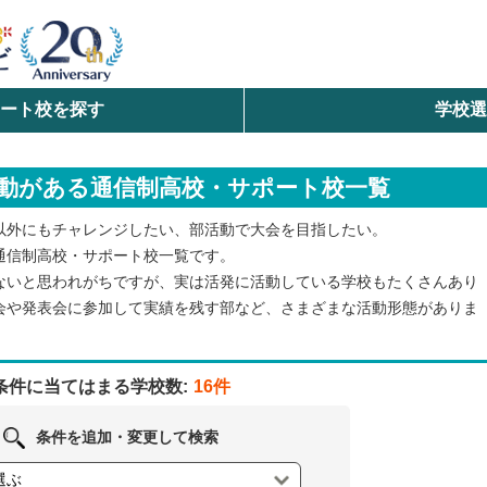
ート校を探す
学校
検索
動がある通信制高校・サポート校一覧
ら探す
以外にもチャレンジしたい、部活動で大会を目指したい。
エリアを選択して探す
通信制高校・サポート校一覧です。
ないと思われがちですが、実は活発に活動している学校もたくさんあり
北海道・東北
会や発表会に参加して実績を残す部など、さまざまな活動形態がありま
北陸・甲信越
条件に当てはまる学校数:
16件
中国
条件を追加・変更して検索
九州・沖縄