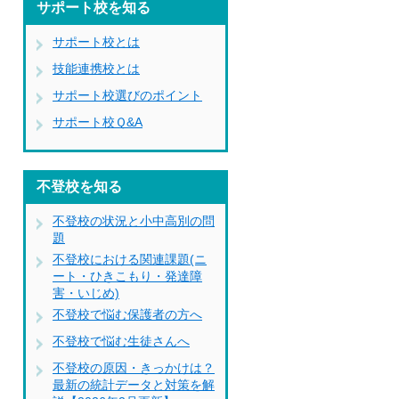
サポート校を知る
サポート校とは
技能連携校とは
サポート校選びのポイント
サポート校Ｑ&A
不登校を知る
不登校の状況と小中高別の問
題
不登校における関連課題(ニ
ート・ひきこもり・発達障
害・いじめ)
不登校で悩む保護者の方へ
不登校で悩む生徒さんへ
不登校の原因・きっかけは？
最新の統計データと対策を解