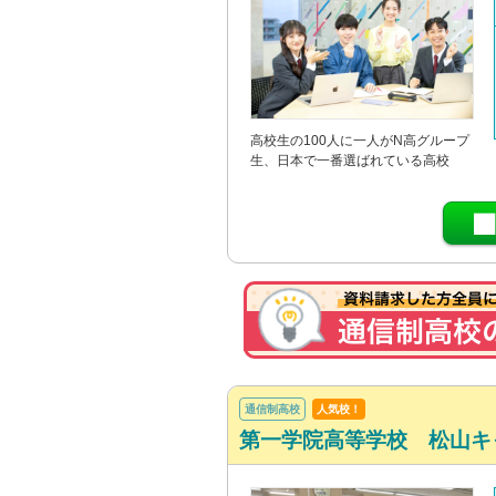
高校生の100人に一人がN高グループ
生、日本で一番選ばれている高校
通信制高校
人気校！
第一学院高等学校 松山キ