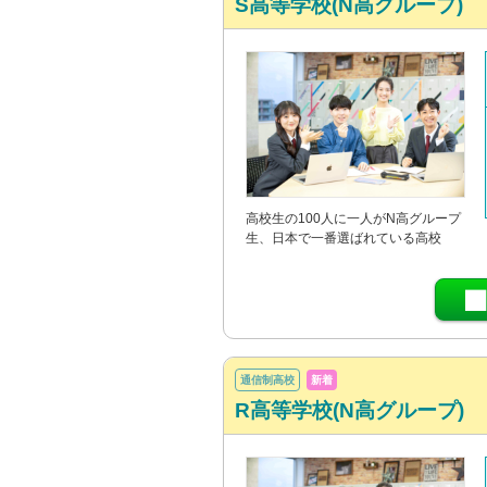
S高等学校(N高グループ)
高校生の100人に一人がN高グループ
生、日本で一番選ばれている高校
通信制高校
新着
R高等学校(N高グループ)