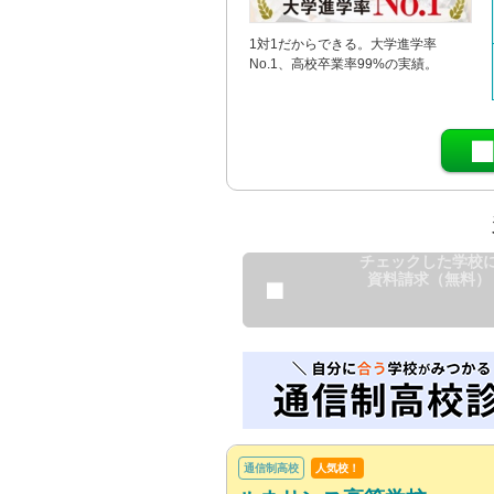
1対1だからできる。大学進学率
No.1、高校卒業率99%の実績。
チェックした学校
資料請求（無料）
通信制高校
人気校！