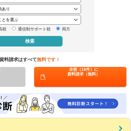
閉じる
高校
通信制サポート校
両方
検索
資料請求はすべて
無料です！
に
全校（16件）に
資料請求（無料）