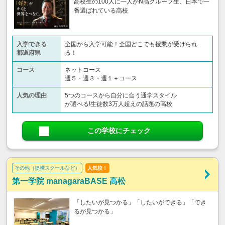
高校生の100人に一人がN高グループ生、日本で一
番選ばれている高校
入学できる
全国から入学可能！全国どこでも授業が受けられ
都道府県
る！
コース
ネットコース
週５・週３・週１＋コース
人気の理由
5つのコースから自分に合う通学スタイル
が選べる!生徒数3万人超えの話題の高校
この学校にチェック
その他（提携スクールなど）
人気校！
第一学院 managaraBASE 高松
「したいが見つかる」「したいができる」「でき
るが見つかる」