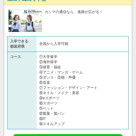
カシマの通信なら、進路が広がる！
入学できる
全国から入学可能
都道府県
コース
①大学進学
②海外留学
③保育・福祉
④アニメ・マンガ・ゲーム
⑤ダンス・芸能・声優
⑥音楽
⑦ファッション・デザイン・アート
⑧ネイル・メイク・美容
⑨eスポーツ
⑩スポーツ
⑪ペット
⑫製菓・製パン
⑬IT
⑭スキルアップ