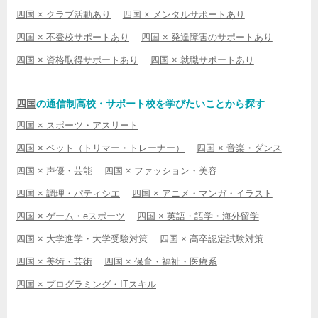
四国 × クラブ活動あり
四国 × メンタルサポートあり
四国 × 不登校サポートあり
四国 × 発達障害のサポートあり
四国 × 資格取得サポートあり
四国 × 就職サポートあり
四国
の通信制高校・サポート校を学びたいことから探す
四国 × スポーツ・アスリート
四国 × ペット（トリマー・トレーナー）
四国 × 音楽・ダンス
四国 × 声優・芸能
四国 × ファッション・美容
四国 × 調理・パティシエ
四国 × アニメ・マンガ・イラスト
四国 × ゲーム・eスポーツ
四国 × 英語・語学・海外留学
四国 × 大学進学・大学受験対策
四国 × 高卒認定試験対策
四国 × 美術・芸術
四国 × 保育・福祉・医療系
四国 × プログラミング・ITスキル