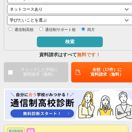
閉じる
通信制高校
通信制サポート校
両方
検索
資料請求はすべて
無料です！
チェックした学校に
全校（17件）に
資料請求（無料）
資料請求（無料）
通信制高校
新着