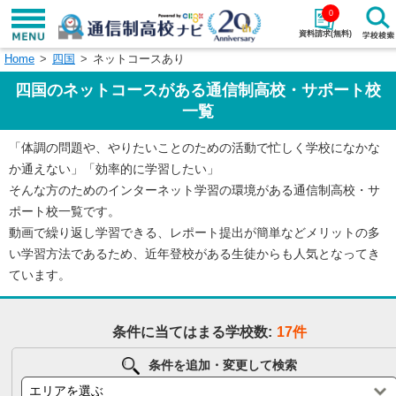
0
資料請求(無料)
Home
四国
ネットコースあり
学校名で探す
四国のネットコースがある通信制高校・サポート校
検索
一覧
「体調の問題や、やりたいことのための活動で忙しく学校になかな
エリアから探す
特徴から探す
か通えない」「効率的に学習したい」
そんな方のためのインターネット学習の環境がある通信制高校・サ
エリアを選択して探す
ポート校一覧です。
関東
北海道・東北
動画で繰り返し学習できる、レポート提出が簡単などメリットの多
い学習方法であるため、近年登校がある生徒からも人気となってき
東海
北陸・甲信越
ています。
近畿
中国
条件に当てはまる学校数:
17件
四国
九州・沖縄
条件を追加・変更して検索