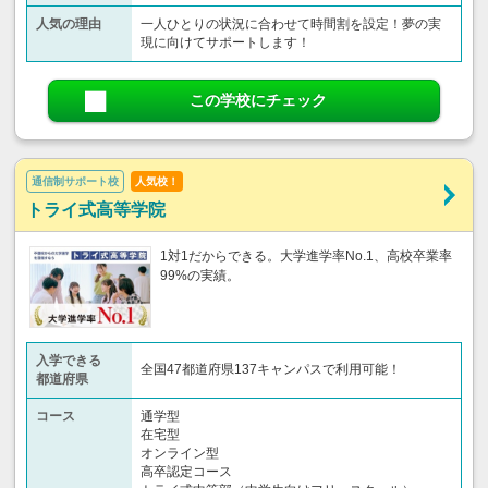
人気の理由
一人ひとりの状況に合わせて時間割を設定！夢の実
現に向けてサポートします！
この学校にチェック
通信制サポート校
人気校！
トライ式高等学院
1対1だからできる。大学進学率No.1、高校卒業率
99%の実績。
入学できる
全国47都道府県137キャンパスで利用可能！
都道府県
コース
通学型
在宅型
オンライン型
高卒認定コース