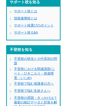
サポート校を知る
サポート校とは
技能連携校とは
サポート校選びのポイント
サポート校Ｑ&A
不登校を知る
不登校の状況と小中高別の問
題
不登校における関連課題(ニ
ート・ひきこもり・発達障
害・いじめ)
不登校で悩む保護者の方へ
不登校で悩む生徒さんへ
不登校の原因・きっかけは？
最新の統計データと対策を解