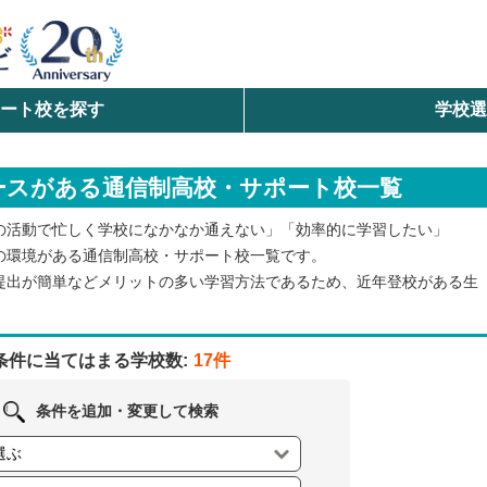
ート校を探す
学校
検索
ースがある通信制高校・サポート校一覧
ら探す
の活動で忙しく学校になかなか通えない」「効率的に学習したい」
エリアを選択して探す
の環境がある通信制高校・サポート校一覧です。
提出が簡単などメリットの多い学習方法であるため、近年登校がある生
北海道・東北
北陸・甲信越
条件に当てはまる学校数:
17件
中国
条件を追加・変更して検索
九州・沖縄