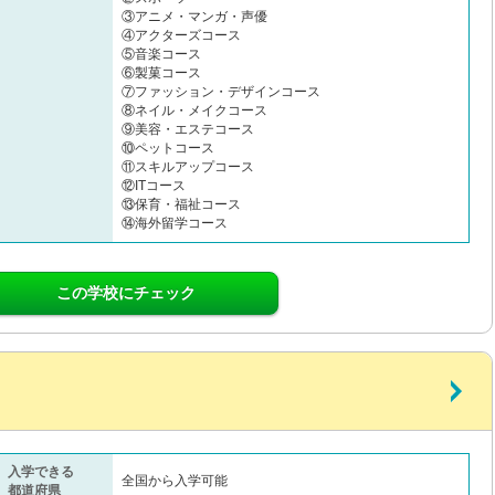
③アニメ・マンガ・声優
④アクターズコース
⑤音楽コース
⑥製菓コース
⑦ファッション・デザインコース
⑧ネイル・メイクコース
⑨美容・エステコース
⑩ペットコース
⑪スキルアップコース
⑫ITコース
⑬保育・福祉コース
⑭海外留学コース
この学校にチェック
入学できる
全国から入学可能
都道府県