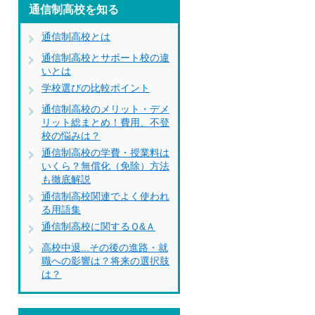
通信制高校を知る
通信制高校とは
通信制高校とサポート校の違
いとは
学校選びの比較ポイント
通信制高校のメリット・デメ
リット総まとめ！費用、不登
校の悩みは？
通信制高校の学費・授業料は
いくら？無償化（免除）方法
も徹底解説
通信制高校関連でよく使われ
る用語集
通信制高校に関するＱ&Ａ
高校中退...その後の進路・就
職への影響は？将来の選択肢
は？