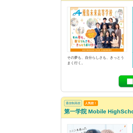
その夢も、自分らしさも、きっとう
まく行く。
通信制高校
人気校！
第一学院 Mobile HighS