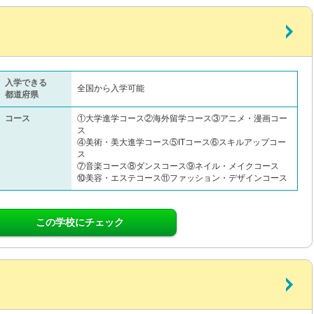
入学できる
全国から入学可能
都道府県
コース
①大学進学コース②海外留学コース③アニメ・漫画コー
ス
④美術・美大進学コース⑤ITコース⑥スキルアップコー
ス
⑦音楽コース⑧ダンスコース⑨ネイル・メイクコース
⑩美容・エステコース⑪ファッション・デザインコース
この学校にチェック