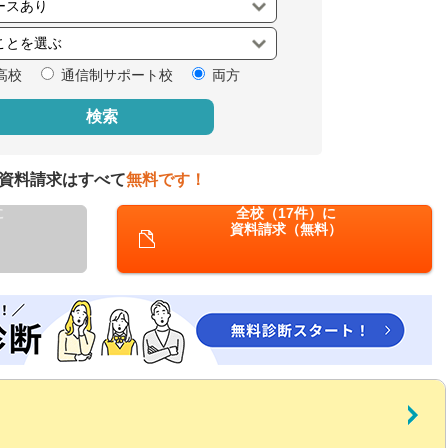
閉じる
高校
通信制サポート校
両方
検索
資料請求はすべて
無料です！
に
全校（17件）に
資料請求（無料）