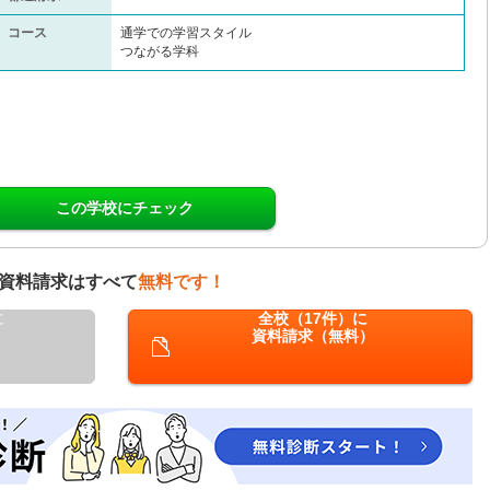
コース
通学での学習スタイル
つながる学科
この学校にチェック
資料請求はすべて
無料です！
に
全校（17件）に
資料請求（無料）