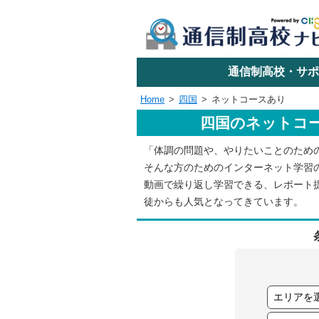
学校名で探す
通信制高校・サポ
Home
四国
ネットコースあり
四国のネットコ
エリアか
「体調の問題や、やりたいことのため
そんな方のためのインターネット学習
関東
動画で繰り返し学習できる、レポート
徒からも人気となってきています。
東海
近畿
四国