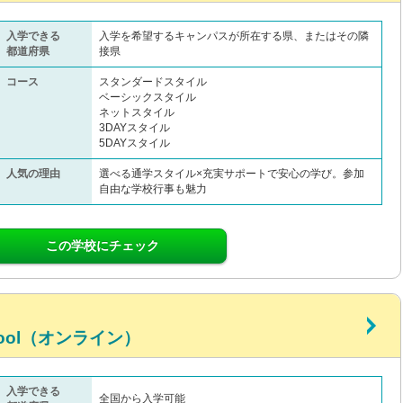
入学できる
入学を希望するキャンパスが所在する県、またはその隣
都道府県
接県
コース
スタンダードスタイル
ベーシックスタイル
ネットスタイル
3DAYスタイル
5DAYスタイル
人気の理由
選べる通学スタイル×充実サポートで安心の学び。参加
自由な学校行事も魅力
この学校にチェック
chool（オンライン）
入学できる
全国から入学可能