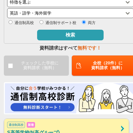
閉じる
通信制高校
通信制サポート校
両方
検索
資料請求はすべて
無料です！
チェックした学校に
全校（20件）に
資料請求（無料）
資料請求（無料）
通信制高校
新着
S高等学校(N高グループ)