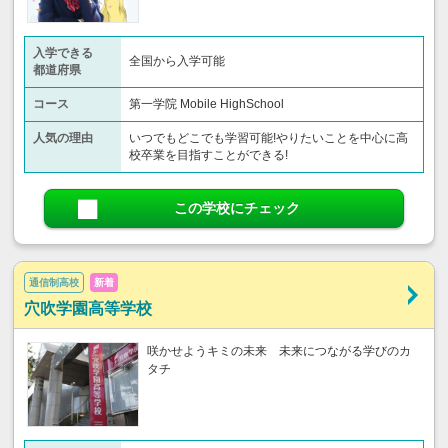
入学できる
全国から入学可能
都道府県
コース
第一学院 Mobile HighSchool
人気の理由
いつでもどこでも学習可能!やりたいことを中心に高
校卒業を目指すことができる!
この学校にチェック
通信制高校
新着
穴吹学園高等学校
咲かせようキミの未来 未来につながる学びのカ
タチ