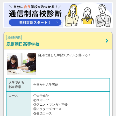
通信制高校
鹿島朝日高等学校
自分に適した学習スタイルが選べる！
入学できる
全国から入学可能
都道府県
コース
①大学進学
②スポーツ
③アニメ・マンガ・声優
④アクターズコース
⑤音楽コース