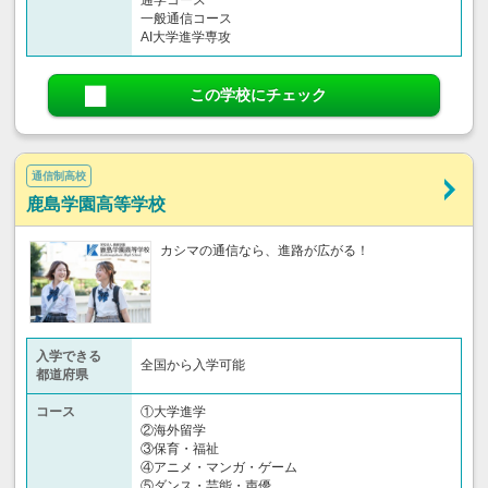
通学コース
一般通信コース
AI大学進学専攻
この学校にチェック
通信制高校
鹿島学園高等学校
カシマの通信なら、進路が広がる！
入学できる
全国から入学可能
都道府県
コース
①大学進学
②海外留学
③保育・福祉
④アニメ・マンガ・ゲーム
⑤ダンス・芸能・声優