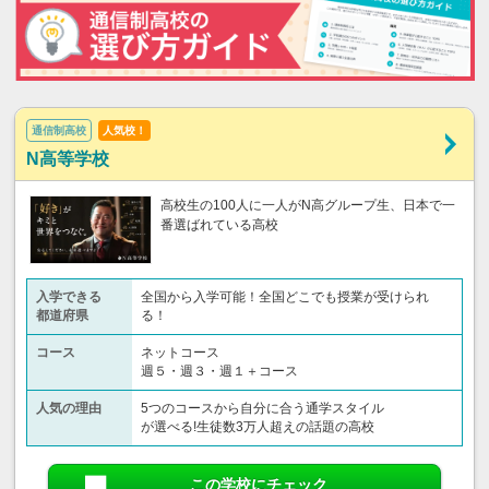
通信制高校
人気校！
N高等学校
高校生の100人に一人がN高グループ生、日本で一
番選ばれている高校
入学できる
全国から入学可能！全国どこでも授業が受けられ
都道府県
る！
コース
ネットコース
週５・週３・週１＋コース
人気の理由
5つのコースから自分に合う通学スタイル
が選べる!生徒数3万人超えの話題の高校
この学校にチェック