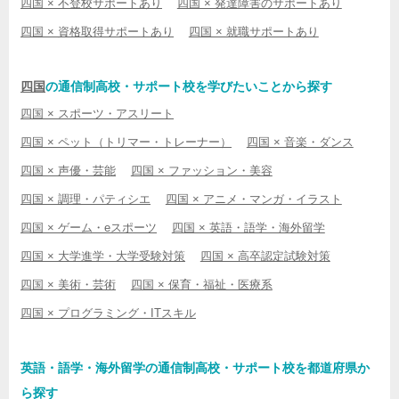
四国 × 不登校サポートあり
四国 × 発達障害のサポートあり
四国 × 資格取得サポートあり
四国 × 就職サポートあり
四国
の通信制高校・サポート校を学びたいことから探す
四国 × スポーツ・アスリート
四国 × ペット（トリマー・トレーナー）
四国 × 音楽・ダンス
四国 × 声優・芸能
四国 × ファッション・美容
四国 × 調理・パティシエ
四国 × アニメ・マンガ・イラスト
四国 × ゲーム・eスポーツ
四国 × 英語・語学・海外留学
四国 × 大学進学・大学受験対策
四国 × 高卒認定試験対策
四国 × 美術・芸術
四国 × 保育・福祉・医療系
四国 × プログラミング・ITスキル
英語・語学・海外留学の通信制高校・サポート校を都道府県か
ら探す