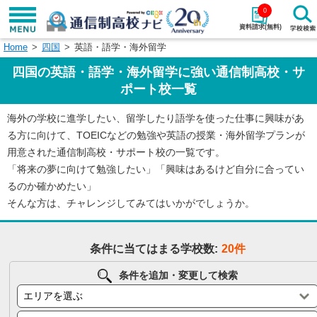
0
資料請求(無料)
Home
四国
英語・語学・海外留学
学校名で探す
四国の英語・語学・海外留学に強い通信制高校・サ
検索
ポート校一覧
海外の学校に進学したい、留学したり語学を使った仕事に興味があ
エリアから探す
特徴から探す
る方に向けて、TOEICなどの勉強や英語の授業・海外留学プランが
用意された通信制高校・サポート校の一覧です。
エリアを選択して探す
「将来の夢に向けて勉強したい」「興味はあるけど自分に合ってい
関東
北海道・東北
るのか確かめたい」
そんな方は、チャレンジしてみてはいかがでしょうか。
東海
北陸・甲信越
条件に当てはまる学校数:
20件
近畿
中国
条件を追加・変更して検索
四国
九州・沖縄