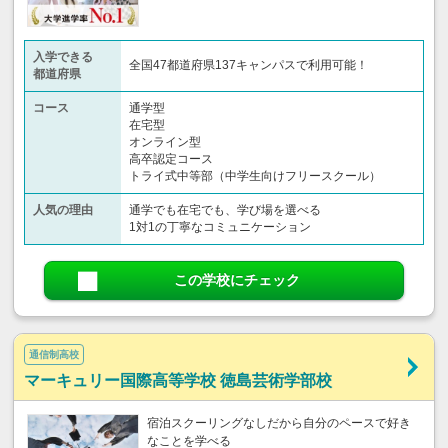
入学できる
全国47都道府県137キャンパスで利用可能！
都道府県
コース
通学型
在宅型
オンライン型
高卒認定コース
トライ式中等部（中学生向けフリースクール）​
人気の理由
通学でも在宅でも、学び場を選べる
1対1の丁寧なコミュニケーション
この学校にチェック
通信制高校
マーキュリー国際高等学校 徳島芸術学部校
宿泊スクーリングなしだから自分のペースで好き
なことを学べる