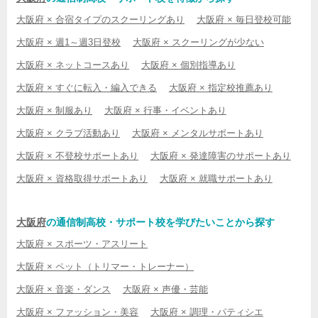
大阪府 × 合宿タイプのスクーリングあり
大阪府 × 毎日登校可能
大阪府 × 週1～週3日登校
大阪府 × スクーリングが少ない
大阪府 × ネットコースあり
大阪府 × 個別指導あり
大阪府 × すぐに転入・編入できる
大阪府 × 指定校推薦あり
大阪府 × 制服あり
大阪府 × 行事・イベントあり
大阪府 × クラブ活動あり
大阪府 × メンタルサポートあり
大阪府 × 不登校サポートあり
大阪府 × 発達障害のサポートあり
大阪府 × 資格取得サポートあり
大阪府 × 就職サポートあり
大阪府
の通信制高校・サポート校を学びたいことから探す
大阪府 × スポーツ・アスリート
大阪府 × ペット（トリマー・トレーナー）
大阪府 × 音楽・ダンス
大阪府 × 声優・芸能
大阪府 × ファッション・美容
大阪府 × 調理・パティシエ