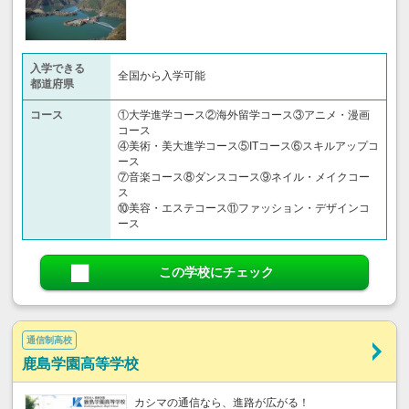
入学できる
全国から入学可能
都道府県
コース
①大学進学コース②海外留学コース③アニメ・漫画
コース
④美術・美大進学コース⑤ITコース⑥スキルアップコ
ース
⑦音楽コース⑧ダンスコース⑨ネイル・メイクコー
ス
⑩美容・エステコース⑪ファッション・デザインコ
ース
この学校にチェック
通信制高校
鹿島学園高等学校
カシマの通信なら、進路が広がる！