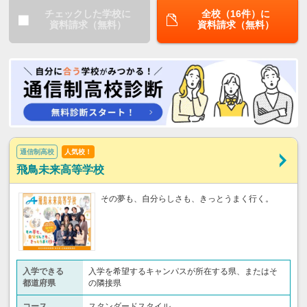
チェックした学校に
全校（16件）に
資料請求（無料）
資料請求（無料）
通信制高校
人気校！
飛鳥未来高等学校
その夢も、自分らしさも、きっとうまく行く。
入学できる
入学を希望するキャンパスが所在する県、またはそ
都道府県
の隣接県
コース
スタンダードスタイル