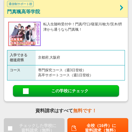
通信制サポート校
門真颯高等学院
転入生随時受付中！門真/守口/寝屋川/枚方/茨木/摂
津から通うなら門真颯！
入学できる
京都府,大阪府
都道府県
コース
専門探究コース（週3日登校）
高卒サポートコース（週1日登校）
この学校にチェック
資料請求はすべて
無料です！
チェックした学校に
全校（16件）に
資料請求（無料）
資料請求（無料）