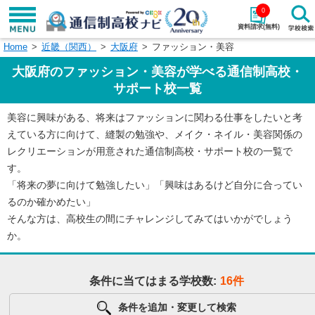
0
資料請求(無料)
Home
近畿（関西）
大阪府
ファッション・美容
学校名で探す
大阪府のファッション・美容が学べる通信制高校・
検索
サポート校一覧
美容に興味がある、将来はファッションに関わる仕事をしたいと考
エリアから探す
特徴から探す
えている方に向けて、縫製の勉強や、メイク・ネイル・美容関係の
レクリエーションが用意された通信制高校・サポート校の一覧で
エリアを選択して探す
す。
関東
北海道・東北
「将来の夢に向けて勉強したい」「興味はあるけど自分に合ってい
るのか確かめたい」
東海
北陸・甲信越
そんな方は、高校生の間にチャレンジしてみてはいかがでしょう
か。
近畿
中国
条件に当てはまる学校数:
16件
四国
九州・沖縄
条件を追加・変更して検索