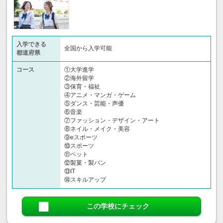
入学できる
全国から入学可能
都道府県
コース
①大学進学
②海外留学
③保育・福祉
④アニメ・マンガ・ゲーム
⑤ダンス・芸能・声優
⑥音楽
⑦ファッション・デザイン・アート
⑧ネイル・メイク・美容
⑨eスポーツ
⑩スポーツ
⑪ペット
⑫製菓・製パン
⑬IT
⑭スキルアップ
この学校にチェック