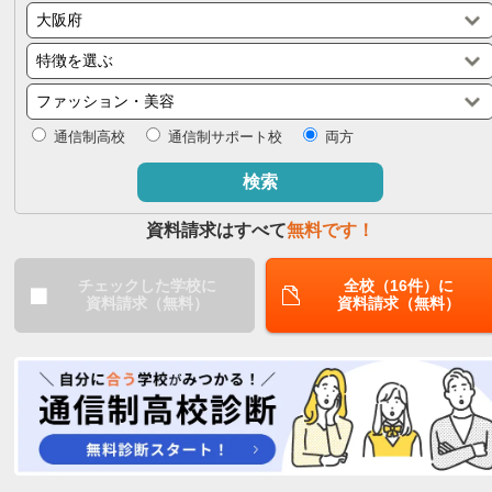
閉じる
通信制高校
通信制サポート校
両方
検索
資料請求はすべて
無料です！
チェックした学校に
全校（16件）に
資料請求（無料）
資料請求（無料）