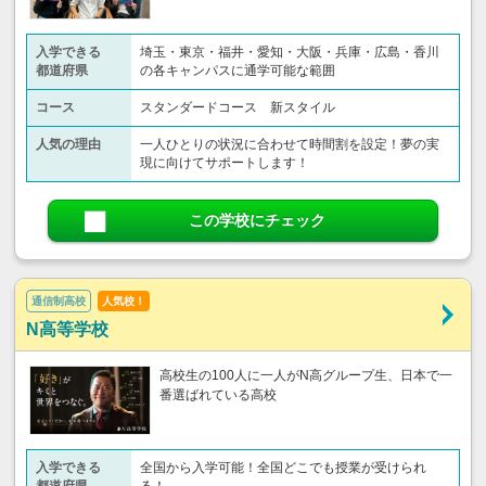
入学できる
埼玉・東京・福井・愛知・大阪・兵庫・広島・香川
都道府県
の各キャンパスに通学可能な範囲
コース
スタンダードコース 新スタイル
人気の理由
一人ひとりの状況に合わせて時間割を設定！夢の実
現に向けてサポートします！
この学校にチェック
通信制高校
人気校！
N高等学校
高校生の100人に一人がN高グループ生、日本で一
番選ばれている高校
入学できる
全国から入学可能！全国どこでも授業が受けられ
都道府県
る！