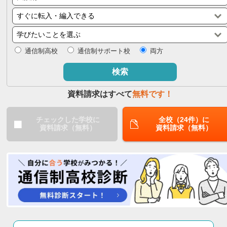
閉じる
通信制高校
通信制サポート校
両方
検索
資料請求はすべて
無料です！
チェックした学校に
全校（24件）に
資料請求（無料）
資料請求（無料）