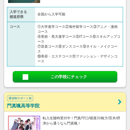
入学できる
全国から入学可能
都道府県
コース
①大学進学コース②海外留学コース③アニメ・漫画
コース
④美術・美大進学コース⑤ITコース⑥スキルアップコ
ース
⑦音楽コース⑧ダンスコース⑨ネイル・メイクコー
ス
⑩美容・エステコース⑪ファッション・デザインコ
ース
この学校にチェック
通信制サポート校
門真颯高等学院
転入生随時受付中！門真/守口/寝屋川/枚方/茨木/摂
津から通うなら門真颯！