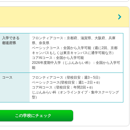
入学できる
フロンティアコース：京都府、滋賀県、大阪府、兵庫
都道府県
県、奈良県
ベーシックコース：全国から入学可能（週に2回、京都
キャンパスもしくは東京キャンパスに通学可能な方）
コアAIコース：全国から入学可能
2026年度期中入学（じぶんみらい科）：全国から入学可
能
コース
フロンティアコース（登校目安：週3～5日）
ベーシックコース(登校目安：週1～2日＋α）
コアAIコース（登校目安：年間2回＋α）
じぶんみらい科（オンラインタイプ・集中スクーリング
型）
この学校にチェック