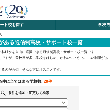
ート校を探す
学校
検索
り
がある通信制高校・サポート校一覧
ら探す
か私服かを自由に選択できる通信制高校・サポート校一覧です。
エリアを選択して探す
ちですが、登校日が多い学校をはじめ、かわいい・かっこいい制服があ
北海道・東北
えるのが面倒」そんな方にオススメです。
北陸・甲信越
条件に当てはまる学校数:
29件
中国
条件を追加・変更して検索
九州・沖縄