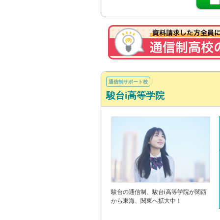
通信制サポート校
駿台i高等学院
駿台の通信制、駿台i高等学院が関西
から東海、関東へ拡大中！