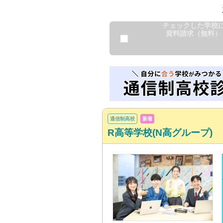
チェックした学校
資料請求（無料）
通信制高校
新着
R高等学校(N高グループ)