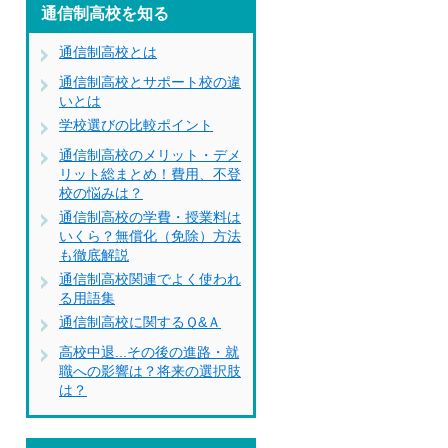
通信制高校を知る
通信制高校とは
通信制高校とサポート校の違
いとは
学校選びの比較ポイント
通信制高校のメリット・デメ
リット総まとめ！費用、不登
校の悩みは？
通信制高校の学費・授業料は
いくら？無償化（免除）方法
も徹底解説
通信制高校関連でよく使われ
る用語集
通信制高校に関するＱ&Ａ
高校中退...その後の進路・就
職への影響は？将来の選択肢
は？