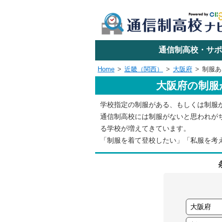
学校名で探す
通信制高校・サポ
Home
近畿（関西）
大阪府
制服あ
大阪府の制服
エリアか
学校指定の制服がある、もしくは制服
通信制高校には制服がないと思われが
関東
る学校が増えてきています。
「制服を着て登校したい」「私服を考
東海
近畿
四国