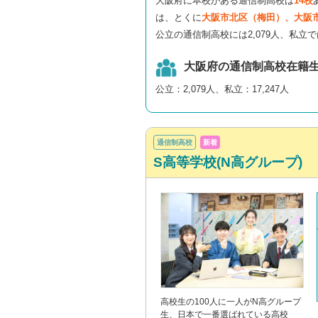
大阪府に本校がある通信制高校は
14校
は、とくに
大阪市北区（梅田）、大阪
公立の通信制高校には2,079人、私立で
大阪府の通信制高校在籍
公立：2,079人、私立：17,247人
通信制高校
新着
S高等学校(N高グループ)
高校生の100人に一人がN高グループ
生、日本で一番選ばれている高校