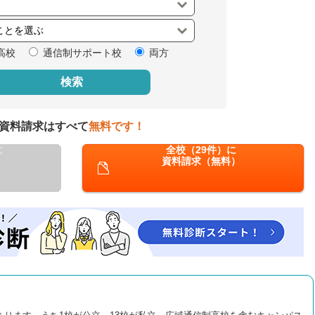
閉じる
高校
通信制サポート校
両方
検索
資料請求はすべて
無料です！
に
全校（29件）に
資料請求（無料）