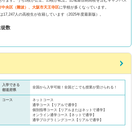
あります。うち1校が公立、13校が私立。広域通信制高校を含むキャンパス
市中央区（難波）、大阪市天王寺区
に学校が多くなっています。
は17,247人の高校生が在籍しています（2025年度最新版）。
生徒数
入学できる
全国から入学可能！全国どこでも授業が受けられる！
都道府県
コース
ネットコース
通学コース【リアルで通学】
個別指導コース【リアルまたはネットで通学】
オンライン通学コース【ネットで通学】
通学プログラミングコース【リアルで通学】