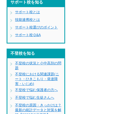
サポート校を知る
サポート校とは
技能連携校とは
サポート校選びのポイント
サポート校Ｑ&A
不登校を知る
不登校の状況と小中高別の問
題
不登校における関連課題(ニ
ート・ひきこもり・発達障
害・いじめ)
不登校で悩む保護者の方へ
不登校で悩む生徒さんへ
不登校の原因・きっかけは？
最新の統計データと対策を解