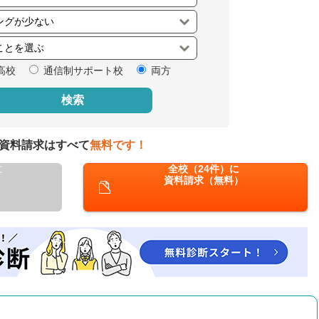
閉じる
高校
通信制サポート校
両方
検索
資料請求はすべて
無料です！
に
全校（24件）に
資料請求（無料）