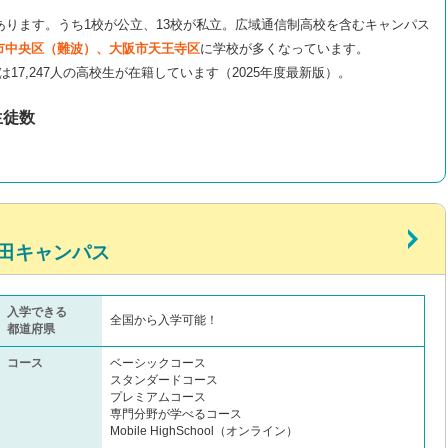
あります。うち1校が公立、13校が私立。広域通信制高校を含むキャンパス
市中央区（難波）、大阪市天王寺区
に学校が多くなっています。
は17,247人の高校生が在籍しています（2025年度最新版）。
生徒数
田キャンパス
入学できる
全国から入学可能！
都道府県
コース
ベーシックコース
スタンダードコース
プレミアムコース
専門分野が学べるコース
Mobile HighSchool（オンライン）