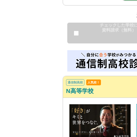
チェックした学校
資料請求（無料）
通信制高校
人気校！
N高等学校