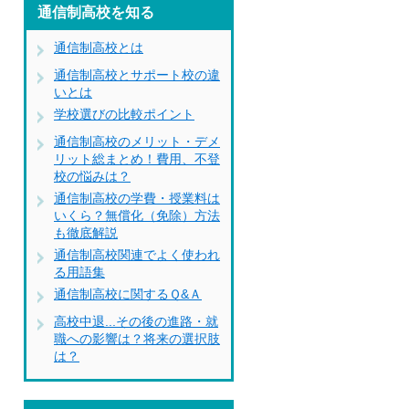
通信制高校を知る
通信制高校とは
通信制高校とサポート校の違
いとは
学校選びの比較ポイント
通信制高校のメリット・デメ
リット総まとめ！費用、不登
校の悩みは？
通信制高校の学費・授業料は
いくら？無償化（免除）方法
も徹底解説
通信制高校関連でよく使われ
る用語集
通信制高校に関するＱ&Ａ
高校中退...その後の進路・就
職への影響は？将来の選択肢
は？