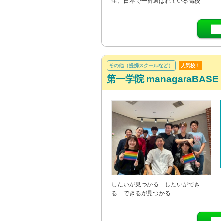
生、日本で一番選ばれている高校
その他（提携スクールなど）
人気校！
第一学院 managaraBASE
したいが見つかる したいができ
る できるが見つかる