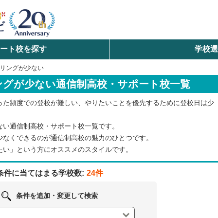
ート校を探す
学校
検索
リングが少ない
ングが少ない通信制高校・サポート校一覧
ら探す
った頻度での登校が難しい、やりたいことを優先するために登校日は少
エリアを選択して探す
ない通信制高校・サポート校一覧です。
北海道・東北
少なくできるのが通信制高校の魅力のひとつです。
たい」という方にオススメのスタイルです。
北陸・甲信越
条件に当てはまる学校数:
24件
中国
条件を追加・変更して検索
九州・沖縄