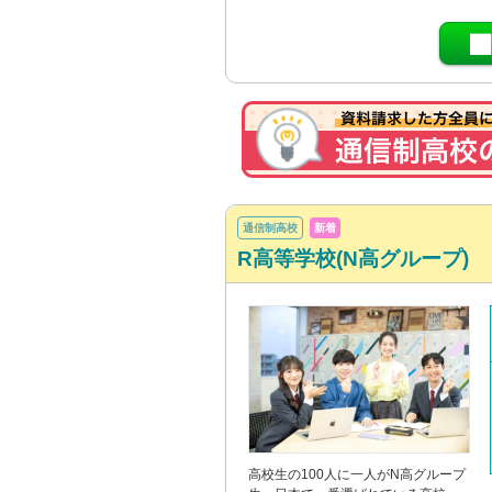
通信制高校
新着
R高等学校(N高グループ)
高校生の100人に一人がN高グループ