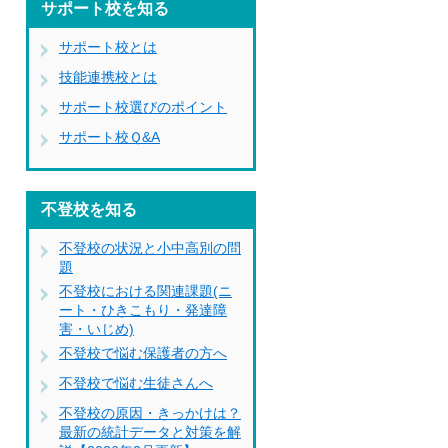
サポート校を知る
サポート校とは
技能連携校とは
サポート校選びのポイント
サポート校Ｑ&A
不登校を知る
不登校の状況と小中高別の問
題
不登校における関連課題(ニ
ート・ひきこもり・発達障
害・いじめ)
不登校で悩む保護者の方へ
不登校で悩む生徒さんへ
不登校の原因・きっかけは？
最新の統計データと対策を解