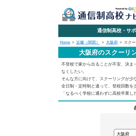
学校名で探す
通信制高校・サポ
Home
近畿（関西）
大阪府
スクー
大阪府のスクーリ
エリアか
不登校で家から出ることが不安、決ま
なくしたい。
関東
そんな方に向けて、スクーリングが少
全日制・定時制と違って、登校回数を
「なるべく学校に通わずに高校卒業し
東海
近畿
四国